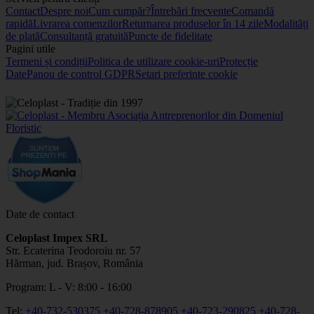
Contact
Despre noi
Cum cumpăr?
Întrebări frecvente
Comandă
rapidă
Livrarea comenzilor
Returnarea produselor în 14 zile
Modalități
de plată
Consultanță gratuită
Puncte de fidelitate
Pagini utile
Termeni și condiții
Politica de utilizare cookie-uri
Protecție
Date
Panou de control GDPR
Setari preferinte cookie
Date de contact
Celoplast Impex SRL
Str. Ecaterina Teodoroiu nr. 57
Hărman, jud. Brașov, România
Program: L - V: 8:00 - 16:00
Tel:
+40-732-530375
+40-728-878905
+40-723-290825
+40-728-