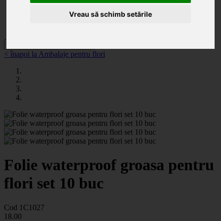
Categorii
Noutăți
Vreau să schimb setările
Promoții
Contact
< înapoi la Ambalaje pentru flori
Folie waterproof groasa pentru
flori set 10 buc
Cod 1C1027
18
.00