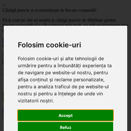
×
Câștigă puncte și economisește la fiecare comandă!
Fă-ți cont pe site-ul nostru și câștigi puncte de fidelitate pentru
fiecare comandă! Cu cât comanzi mai mult, cu atât economisești mai
mult!
Înregistrează-te acum
Folosim cookie-uri
Celoplast
înapoi
Folosim cookie-uri și alte tehnologii de
Celoplast
urmărire pentru a îmbunătăți experiența ta
de navigare pe website-ul nostru, pentru
afișa conținut și reclame personalizate,
Transportul este GRATUIT pentru comenzile mai mari de 350 Lei. Comanda minimă în
pentru a analiza traficul de pe website-ul
valoare de 100 Lei. Expediere în 1 - 2 zile lucrătoare.
nostru și pentru a înțelege de unde vin
vizitatorii noștri.
0
0
Accept
Toggle navigation
Acasă
Refuz