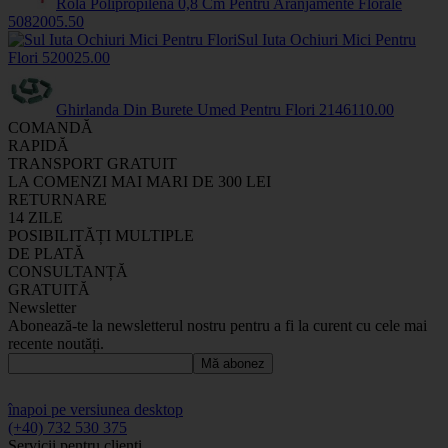
Rola Polipropilena 0,8 Cm Pentru Aranjamente Florale
508200
5
.50
Sul Iuta Ochiuri Mici Pentru
Flori
5200
25
.00
Ghirlanda Din Burete Umed Pentru Flori
2146
110
.00
COMANDĂ
RAPIDĂ
TRANSPORT GRATUIT
LA COMENZI MAI MARI DE 300 LEI
RETURNARE
14 ZILE
POSIBILITĂȚI MULTIPLE
DE PLATĂ
CONSULTANȚĂ
GRATUITĂ
Newsletter
Abonează-te la newsletterul nostru pentru a fi la curent cu cele mai
recente noutăți.
Mă abonez
înapoi pe versiunea desktop
(+40) 732 530 375
Servicii pentru clienți