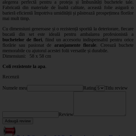
alegerea perfectă pentru a proteja și îmbunătăți buchetele tale.
Fabricată din materiale de înaltă calitate, această folie asigură o
barieră eficientă împotriva umidității și păstrează prospețimea florilor
mai mult timp.
Cu dimensiuni generoase și o rezistență sporită la deteriorare, fiecare
bucată din set este ideală pentru ambalarea profesionistă a
buchetelor de flori
, fiind un accesoriu indispensabil pentru orice
florărie sau pasionat de
aranjamente florale
. Creează buchete
memorabile cu ajutorul acestei folii versatile și durabile.
Dimensiuni: 58 x 58 cm
Coli rezistente la apa
.
Recenzii
Numele meu
Rating
Titlu review
Review
Adaugă review