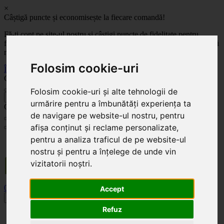
×
Câștigă puncte și economisește la fiecare comandă!
Fă-ți cont pe site-ul nostru și câștigi puncte de fidelitate pentru
fiecare comandă! Cu cât comanzi mai mult, cu atât economisești mai
mult!
Folosim cookie-uri
Înregistrează-te acum
Celoplast
Folosim cookie-uri și alte tehnologii de
înapoi
urmărire pentru a îmbunătăți experiența ta
Celoplast
de navigare pe website-ul nostru, pentru
afișa conținut și reclame personalizate,
pentru a analiza traficul de pe website-ul
Transportul este GRATUIT pentru comenzile mai mari de 350 Lei. Comanda minimă în
valoare de 100 Lei. Expediere în 1 - 2 zile lucrătoare.
nostru și pentru a înțelege de unde vin
vizitatorii noștri.
0
0
Accept
Toggle navigation
Refuz
Acasă