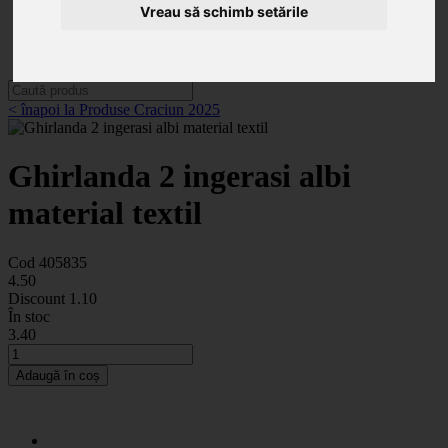
Categorii
Vreau să schimb setările
Noutăți
Promoții
Contact
< înapoi la Produse Craciun 2025
Ghirlanda 2 ingerasi albi
material textil
Cod 405835
4
.50
Discount
1.10
În stoc
3
.40
Adaugă în coș