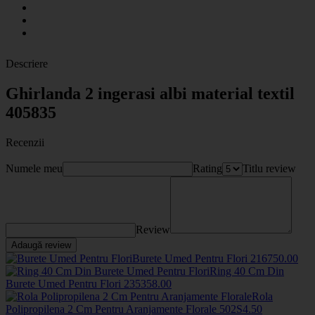
Descriere
Ghirlanda 2 ingerasi albi material textil
405835
Recenzii
Numele meu
Rating
Titlu review
Review
Adaugă review
Burete Umed Pentru Flori
2167
50
.00
Ring 40 Cm Din
Burete Umed Pentru Flori
2353
58
.00
Rola
Polipropilena 2 Cm Pentru Aranjamente Florale
502S
4
.50