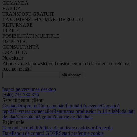
COMANDĂ
RAPIDĂ
TRANSPORT GRATUIT
LA COMENZI MAI MARI DE 300 LEI
RETURNARE
14 ZILE
POSIBILITĂȚI MULTIPLE
DE PLATĂ
CONSULTANȚĂ
GRATUITĂ
Newsletter
Abonează-te la newsletterul nostru pentru a fi la curent cu cele mai
recente noutăți.
Mă abonez
înapoi pe versiunea desktop
(+40) 732 530 375
Servicii pentru clienți
Contact
Despre noi
Cum cumpăr?
Întrebări frecvente
Comandă
rapidă
Livrarea comenzilor
Returnarea produselor în 14 zile
Modalități
de plată
Consultanță gratuită
Puncte de fidelitate
Pagini utile
Termeni și condiții
Politica de utilizare cookie-uri
Protecție
Date
Panou de control GDPR
Setari preferinte cookie