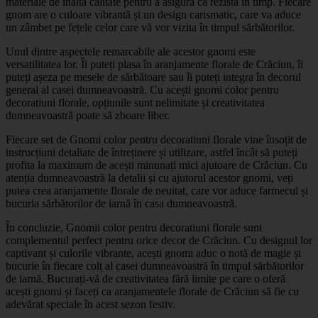
materiale de înaltă calitate pentru a asigura că rezistă în timp. Fiecare
gnom are o culoare vibrantă și un design carismatic, care va aduce
un zâmbet pe fețele celor care vă vor vizita în timpul sărbătorilor.
Unul dintre aspectele remarcabile ale acestor gnomi este
versatilitatea lor. Îi puteți plasa în aranjamente florale de Crăciun, îi
puteți așeza pe mesele de sărbătoare sau îi puteți integra în decorul
general al casei dumneavoastră. Cu acești gnomi color pentru
decoratiuni florale, opțiunile sunt nelimitate și creativitatea
dumneavoastră poate să zboare liber.
Fiecare set de Gnomi color pentru decoratiuni florale vine însoțit de
instrucțiuni detaliate de întreținere și utilizare, astfel încât să puteți
profita la maximum de acești minunați mici ajutoare de Crăciun. Cu
atenția dumneavoastră la detalii și cu ajutorul acestor gnomi, veți
putea crea aranjamente florale de neuitat, care vor aduce farmecul și
bucuria sărbătorilor de iarnă în casa dumneavoastră.
În concluzie, Gnomii color pentru decoratiuni florale sunt
complementul perfect pentru orice decor de Crăciun. Cu designul lor
captivant și culorile vibrante, acești gnomi aduc o notă de magie și
bucurie în fiecare colț al casei dumneavoastră în timpul sărbătorilor
de iarnă. Bucurați-vă de creativitatea fără limite pe care o oferă
acești gnomi și faceți ca aranjamentele florale de Crăciun să fie cu
adevărat speciale în acest sezon festiv.