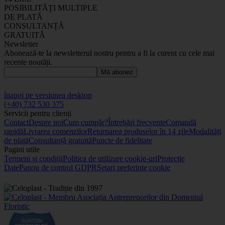
POSIBILITĂȚI MULTIPLE
DE PLATĂ
CONSULTANȚĂ
GRATUITĂ
Newsletter
Abonează-te la newsletterul nostru pentru a fi la curent cu cele mai
recente noutăți.
Mă abonez
înapoi pe versiunea desktop
(+40) 732 530 375
Servicii pentru clienți
Contact
Despre noi
Cum cumpăr?
Întrebări frecvente
Comandă
rapidă
Livrarea comenzilor
Returnarea produselor în 14 zile
Modalități
de plată
Consultanță gratuită
Puncte de fidelitate
Pagini utile
Termeni și condiții
Politica de utilizare cookie-uri
Protecție
Date
Panou de control GDPR
Setari preferinte cookie