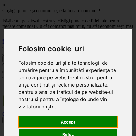
×
Câștigă puncte și economisește la fiecare comandă!
Fă-ți cont pe site-ul nostru și câștigi puncte de fidelitate pentru
fiecare comandă! Cu cât comanzi mai mult, cu atât economisești mai
mult!
Înregistrează-te acum
Folosim cookie-uri
Celoplast
înapoi
Folosim cookie-uri și alte tehnologii de
Celoplast
urmărire pentru a îmbunătăți experiența ta
de navigare pe website-ul nostru, pentru
afișa conținut și reclame personalizate,
Transportul este GRATUIT pentru comenzile mai mari de 350 Lei. Comanda minimă în
valoare de 100 Lei. Expediere în 1 - 2 zile lucrătoare.
pentru a analiza traficul de pe website-ul
nostru și pentru a înțelege de unde vin
vizitatorii noștri.
0
0
Toggle navigation
Accept
Acasă
Refuz