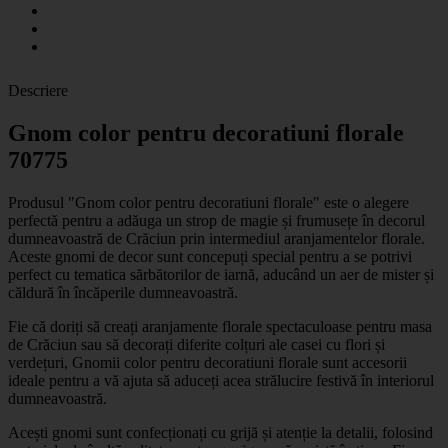
Descriere
Gnom color pentru decoratiuni florale
70775
Produsul "Gnom color pentru decoratiuni florale" este o alegere
perfectă pentru a adăuga un strop de magie și frumusețe în decorul
dumneavoastră de Crăciun prin intermediul aranjamentelor florale.
Aceste gnomi de decor sunt concepuți special pentru a se potrivi
perfect cu tematica sărbătorilor de iarnă, aducând un aer de mister și
căldură în încăperile dumneavoastră.
Fie că doriți să creați aranjamente florale spectaculoase pentru masa
de Crăciun sau să decorați diferite colțuri ale casei cu flori și
verdețuri, Gnomii color pentru decoratiuni florale sunt accesorii
ideale pentru a vă ajuta să aduceți acea strălucire festivă în interiorul
dumneavoastră.
Acești gnomi sunt confecționați cu grijă și atenție la detalii, folosind