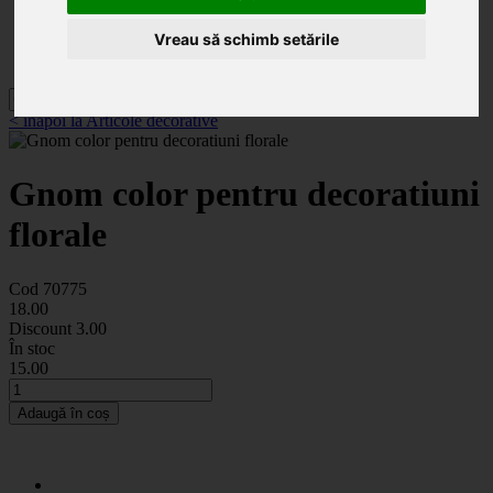
Categorii
Noutăți
Vreau să schimb setările
Promoții
Contact
< înapoi la Articole decorative
Gnom color pentru decoratiuni
florale
Cod 70775
18
.00
Discount
3.00
În stoc
15
.00
Adaugă în coș