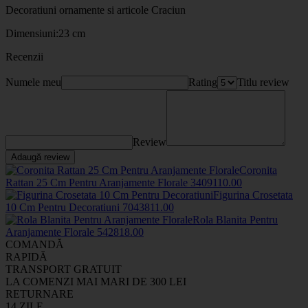
Decoratiuni ornamente si articole Craciun
Dimensiuni:23 cm
Recenzii
Numele meu
Rating
Titlu review
Review
Adaugă review
Coronita
Rattan 25 Cm Pentru Aranjamente Florale
34091
10
.00
Figurina Crosetata
10 Cm Pentru Decoratiuni
70438
11
.00
Rola Blanita Pentru
Aranjamente Florale
5428
18
.00
COMANDĂ
RAPIDĂ
TRANSPORT GRATUIT
LA COMENZI MAI MARI DE 300 LEI
RETURNARE
14 ZILE