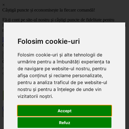
×
Câștigă puncte și economisește la fiecare comandă!
Fă-ți cont pe site-ul nostru și câștigi puncte de fidelitate pentru
fiecare comandă! Cu cât comanzi mai mult, cu atât economisești mai
mult!
Folosim cookie-uri
Înregistrează-te acum
Celoplast
Folosim cookie-uri și alte tehnologii de
înapoi
urmărire pentru a îmbunătăți experiența ta
Celoplast
de navigare pe website-ul nostru, pentru
afișa conținut și reclame personalizate,
Transportul este GRATUIT pentru comenzile mai mari de 350 Lei. Comanda minimă în
pentru a analiza traficul de pe website-ul
valoare de 100 Lei. Expediere în 1 - 2 zile lucrătoare.
nostru și pentru a înțelege de unde vin
vizitatorii noștri.
0
0
Accept
Toggle navigation
Refuz
Acasă