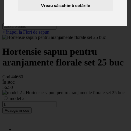
Categorii
Vreau să schimb setările
Noutăți
Promoții
Contact
< înapoi la Flori de sapun
Hortensie sapun pentru
aranjamente florale set 25 buc
Cod 44660
În stoc
56
.50
model 2
Adaugă în coș