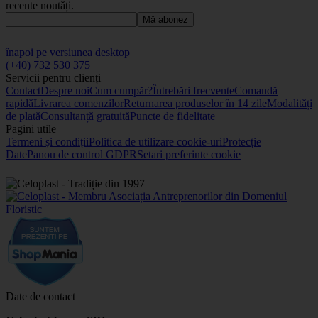
recente noutăți.
Mă abonez
înapoi pe versiunea desktop
(+40) 732 530 375
Servicii pentru clienți
Contact
Despre noi
Cum cumpăr?
Întrebări frecvente
Comandă
rapidă
Livrarea comenzilor
Returnarea produselor în 14 zile
Modalități
de plată
Consultanță gratuită
Puncte de fidelitate
Pagini utile
Termeni și condiții
Politica de utilizare cookie-uri
Protecție
Date
Panou de control GDPR
Setari preferinte cookie
Date de contact