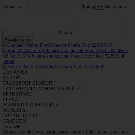
Numele meu
Rating
Titlu review
Review
Adaugă review
Curatator Pentru Flori
2205
17
.00
Role
0,5 Cm X 5 M Pentru Aranjamente Florale Set 5 Buc
5295
19
.00
,
20
.50
Adeziv Pentru Flori
2371
24
.00
COMANDĂ
RAPIDĂ
TRANSPORT GRATUIT
LA COMENZI MAI MARI DE 300 LEI
RETURNARE
14 ZILE
POSIBILITĂȚI MULTIPLE
DE PLATĂ
CONSULTANȚĂ
GRATUITĂ
Newsletter
Abonează-te la newsletterul nostru pentru a fi la curent cu cele mai