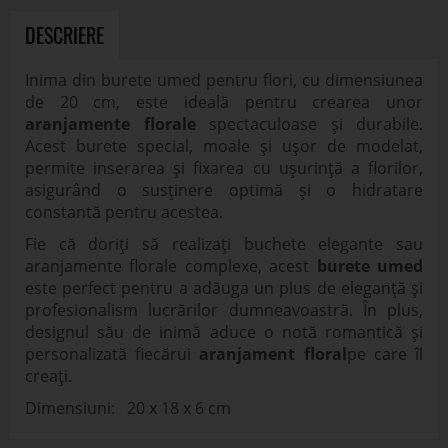
DESCRIERE
Inima din burete umed pentru flori, cu dimensiunea
de 20 cm, este ideală pentru crearea unor
aranjamente florale
spectaculoase și durabile.
Acest burete special, moale și ușor de modelat,
permite inserarea și fixarea cu ușurință a florilor,
asigurând o susținere optimă și o hidratare
constantă pentru acestea.
Fie că doriți să realizați buchete elegante sau
aranjamente florale complexe, acest
burete umed
este perfect pentru a adăuga un plus de eleganță și
profesionalism lucrărilor dumneavoastră. În plus,
designul său de inimă aduce o notă romantică și
personalizată fiecărui
aranjament floral
pe care îl
creați.
Dimensiuni: 20 x 18 x 6 cm