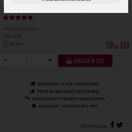
Inima 20 cm din burete umed pentru flori
Cod 2219
19
În stoc
.00
ADAUGĂ ÎN COȘ