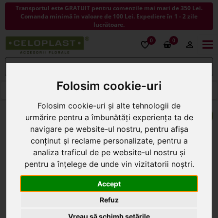
Transportul este GRATUIT pentru comenzile mai mari de 350 Lei.
Comanda minimă în valoare de 100 Lei. Expediere în 1 - 2 zile
lucrătoare.
0
0
Togg
navi
Folosim cookie-uri
< ÎNAPOI LA BURETE PENTRU FLORI
Folosim cookie-uri și alte tehnologii de
urmărire pentru a îmbunătăți experiența ta de
navigare pe website-ul nostru, pentru afișa
conținut și reclame personalizate, pentru a
analiza traficul de pe website-ul nostru și
pentru a înțelege de unde vin vizitatorii noștri.
Accept
Refuz
Vreau să schimb setările