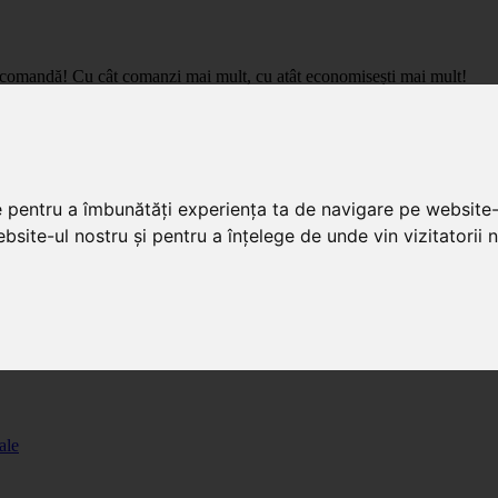
care comandă! Cu cât comanzi mai mult, cu atât economisești mai mult!
pret de importator, cu livrare in toata Romania.
e pentru a îmbunătăți experiența ta de navigare pe website-
bsite-ul nostru și pentru a înțelege de unde vin vizitatorii n
ale