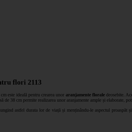
tru flori 2113
cm este ideală pentru crearea unor
aranjamente florale
deosebite. Aces
să de 38 cm permite realizarea unor aranjamente ample și elaborate, potr
elungind astfel durata lor de viață și menținându-le aspectul proaspăt ș