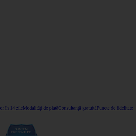
r în 14 zile
Modalități de plată
Consultanță gratuită
Puncte de fidelitate