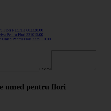
u Flori Naturale
6023
28
.00
iva Pentru Flori
2310
15
.00
e Umed Pentru Flori
2225
110
.00
Review
e umed pentru flori