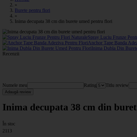
»
Burete pentru flori
»
Inima decupata 38 cm din burete umed pentru flori
Spray Luciu Frunze Pentr
Anchor Tape Banda Adez
Inima Dubla Din Buret
Recenzii
Numele meu
Rating
Titlu review
Adaugă review
Inima decupata 38 cm din buret
În stoc
2113