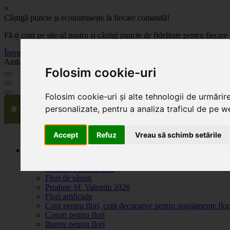
×
Câștigă puncte și economisește la fiecare comandă!
Fă-ți cont pe site-ul nostru și câștigi puncte de fidelitate pentru fie
Înregistrează-te acum
Ambalaje, decoratiuni si accesorii pentru flori. Produse de calitate la 
Folosim cookie-uri
Folosim cookie-uri și alte tehnologii de urmărir
personalizate, pentru a analiza traficul de pe we
Accept
Refuz
Vreau să schimb setările
Produse
Plante artificiale la ghiveci
Ambalaje pentru flori
Flori de săpun
Produse Sf. Valentin 2026
Flori artificiale
Cutii pentru flori, cutii decorative pentru aranjamente flor
Cosuri pentru flori
Burete pentru flori