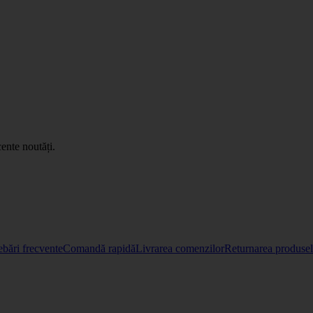
ente noutăți.
ebări frecvente
Comandă rapidă
Livrarea comenzilor
Returnarea produselo