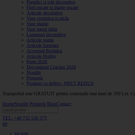
Panglici si role decorative
Flori uscate si plante uscate
Articole decorative
Vase ceramica si sticla
Vase plastic
Vase metal tabla
Lumanari decorative
Articole nunta
Articole funerare
Accesorii floristica
Articole Hobby
Paște 2026
Decoratiuni Craciun 2026
Noutăți
Promoții
Produse cu defect - PRET REDUS
Transportul este GRATUIT pentru comenzile mai mari de 350 Lei. Coma
Home
Noutăți
Promoții
Blog
Contact
TEL: +40 732 530 375
0
0
HOME