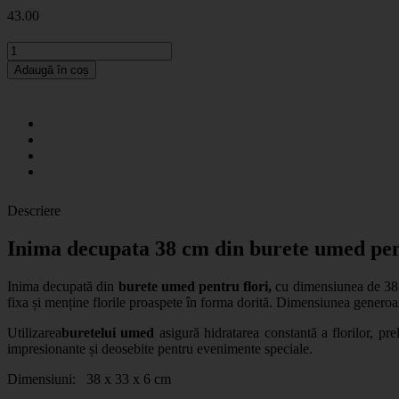
43
.00
Adaugă în coș
Descriere
Inima decupata 38 cm din burete umed pen
Inima decupată din
burete umed pentru flori,
cu dimensiunea de 38 
fixa și menține florile proaspete în forma dorită. Dimensiunea generoa
Utilizarea
buretelui umed
asigură hidratarea constantă a florilor, pr
impresionante și deosebite pentru evenimente speciale.
Dimensiuni: 38 x 33 x 6 cm