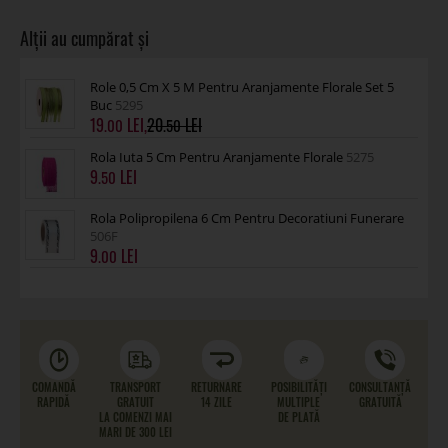
Role 0,5 Cm X 5 M Pentru Aranjamente Florale Set 5
Buc
5295
19
,
20
.00
.50
Rola Iuta 5 Cm Pentru Aranjamente Florale
5275
9
.50
Rola Polipropilena 6 Cm Pentru Decoratiuni Funerare
506F
9
.00
COMANDĂ
TRANSPORT
RETURNARE
POSIBILITĂȚI
CONSULTANȚĂ
RAPIDĂ
GRATUIT
14 ZILE
MULTIPLE
GRATUITĂ
LA COMENZI MAI
DE PLATĂ
MARI DE 300 LEI