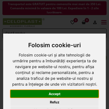
Transportul este GRATUIT pentru comenzile mai mari de 350 Lei.
Comanda minimă în valoare de 100 Lei. Expediere în 1 - 2 zile
lucrătoare.
0
0
Togg
navi
Folosim cookie-uri
< ÎNAPOI LA ARTICOLE DECORATIVE
Folosim cookie-uri și alte tehnologii de
urmărire pentru a îmbunătăți experiența ta de
navigare pe website-ul nostru, pentru afișa
conținut și reclame personalizate, pentru a
analiza traficul de pe website-ul nostru și
pentru a înțelege de unde vin vizitatorii noștri.
Accept
Refuz