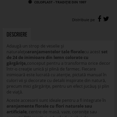
DESCRIERE
Adaugă un strop de veselie și
naturalețe
aranjamentelor tale florale
cu acest
set
de 24 de inimioare din lemn colorate cu
gărgărițe,
conceput pentru a transforma orice decor
într-o creație unică și plină de farmec. Fiecare
inimioară este lucrată cu atenție, pictată manual în
culori vii și decorate cu detalii inspirate din natură,
precum mici gărgărițe, pentru un efect jucăuș și plin
de viață.
Aceste accesorii sunt ideale pentru a fi integrate în
aranjamente florale cu flori naturale sau
artificiale
, centre de masă, vaze, coronițe sau