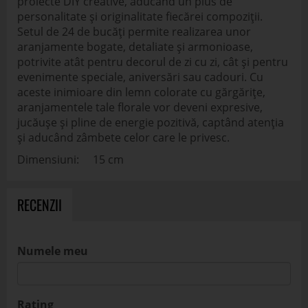
proiecte DIY creative, aducând un plus de
personalitate și originalitate fiecărei compoziții.
Setul de 24 de bucăți permite realizarea unor
aranjamente bogate, detaliate și armonioase,
potrivite atât pentru decorul de zi cu zi, cât și pentru
evenimente speciale, aniversări sau cadouri. Cu
aceste inimioare din lemn colorate cu gărgărițe,
aranjamentele tale florale vor deveni expresive,
jucăușe și pline de energie pozitivă, captând atenția
și aducând zâmbete celor care le privesc.
Dimensiuni: 15 cm
RECENZII
Numele meu
Rating