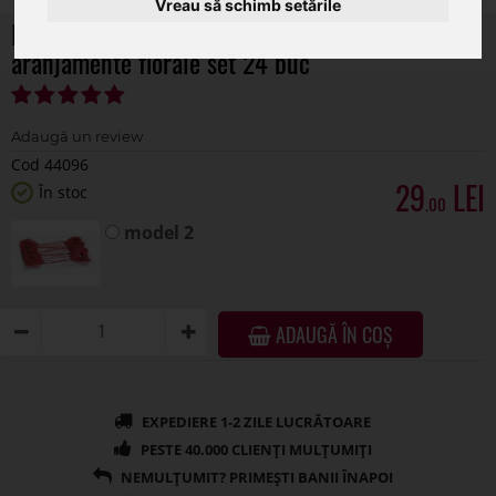
Vreau să schimb setările
Inimioare lemn color+gargarite pentru
aranjamente florale set 24 buc
Cod 44096
29
În stoc
.00
model 2
ADAUGĂ ÎN COȘ