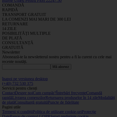
Burete Umed Pentru Flori
2224
7
.50
COMANDĂ
RAPIDĂ
TRANSPORT GRATUIT
LA COMENZI MAI MARI DE 300 LEI
RETURNARE
14 ZILE
POSIBILITĂȚI MULTIPLE
DE PLATĂ
CONSULTANȚĂ
GRATUITĂ
Newsletter
Abonează-te la newsletterul nostru pentru a fi la curent cu cele mai
recente noutăți.
Mă abonez
înapoi pe versiunea desktop
(+40) 732 530 375
Servicii pentru clienți
Contact
Despre noi
Cum cumpăr?
Întrebări frecvente
Comandă
rapidă
Livrarea comenzilor
Returnarea produselor în 14 zile
Modalități
de plată
Consultanță gratuită
Puncte de fidelitate
Pagini utile
Termeni și condiții
Politica de utilizare cookie-uri
Protecție
Date
Panou de control GDPR
Setari preferinte cookie