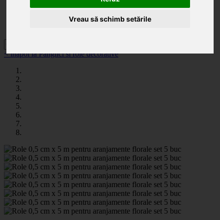
Categorii
Noutăți
Promoții
Vreau să schimb setările
Contact
< înapoi la Panglici si role decorative