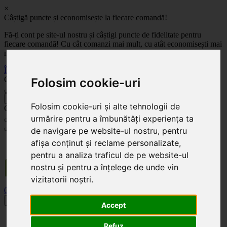
×
Câștigă puncte și economisește la fiecare comandă!
Fă-ți cont pe site-ul nostru și câștigi puncte de fidelitate pentru
fiecare comandă! Cu cât comanzi mai mult, cu atât economisești mai
mult!
Înregistrează-te acum
Celoplast
Folosim cookie-uri
înapoi
Folosim cookie-uri și alte tehnologii de
Celoplast
urmărire pentru a îmbunătăți experiența ta
de navigare pe website-ul nostru, pentru
Transportul este GRATUIT pentru comenzile mai mari de 350 Lei. Comanda minimă în
afișa conținut și reclame personalizate,
valoare de 100 Lei. Expediere în 1 - 2 zile lucrătoare.
pentru a analiza traficul de pe website-ul
nostru și pentru a înțelege de unde vin
vizitatorii noștri.
0
0
Toggle navigation
Accept
Acasă
Refuz