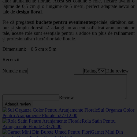
altor aranjamente florale. Acest set conține 5 role, fiecare având o
lățime de 0,5 cm și o lungime de 5 metri, perfect adaptate nevoilor
tale de
design floral
.
Fie că pregătești
buchete pentru evenimente
speciale, sărbători sau
pur și simplu dorești să adaugi un accent sofisticat aranjamentelor
tale, aceste role sunt esențiale pentru a aduce un plus de rafinament
și profesionalism lucrărilor tale florale.
Dimensiuni: 0,5 cm x 5 m
Recenzii
Numele meu
Rating
Titlu review
Review
Adaugă review
Sul Organza Color
Pentru Aranjamente Florale
5277
12
.00
Rola Satin Pentru
Aranjamente Florale
5377
6
.00
Garnet Mini Din