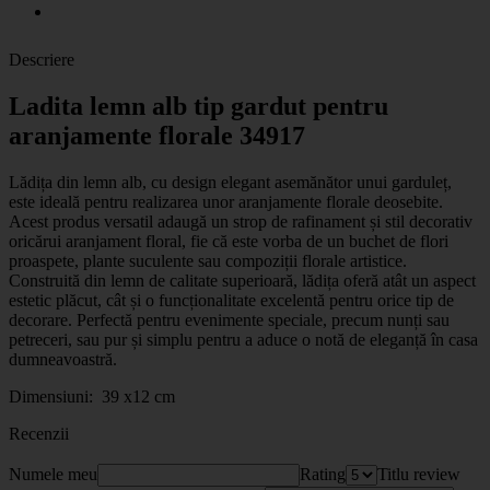
Descriere
Ladita lemn alb tip gardut pentru
aranjamente florale 34917
Lădița din lemn alb, cu design elegant asemănător unui garduleț,
este ideală pentru realizarea unor aranjamente florale deosebite.
Acest produs versatil adaugă un strop de rafinament și stil decorativ
oricărui aranjament floral, fie că este vorba de un buchet de flori
proaspete, plante suculente sau compoziții florale artistice.
Construită din lemn de calitate superioară, lădița oferă atât un aspect
estetic plăcut, cât și o funcționalitate excelentă pentru orice tip de
decorare. Perfectă pentru evenimente speciale, precum nunți sau
petreceri, sau pur și simplu pentru a aduce o notă de eleganță în casa
dumneavoastră.
Dimensiuni: 39 x12 cm
Recenzii
Numele meu
Rating
Titlu review