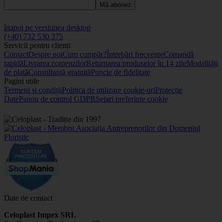
Mă abonez
înapoi pe versiunea desktop
(+40) 732 530 375
Servicii pentru clienți
Contact
Despre noi
Cum cumpăr?
Întrebări frecvente
Comandă
rapidă
Livrarea comenzilor
Returnarea produselor în 14 zile
Modalități
de plată
Consultanță gratuită
Puncte de fidelitate
Pagini utile
Termeni și condiții
Politica de utilizare cookie-uri
Protecție
Date
Panou de control GDPR
Setari preferinte cookie
Date de contact
Celoplast Impex SRL