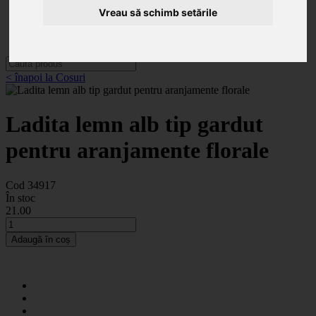
Categorii
Vreau să schimb setările
Noutăți
Promoții
Contact
< înapoi la Cosuri
Ladita lemn alb tip gardut
pentru aranjamente florale
Cod 34917
În stoc
21
.00
Adaugă în coș