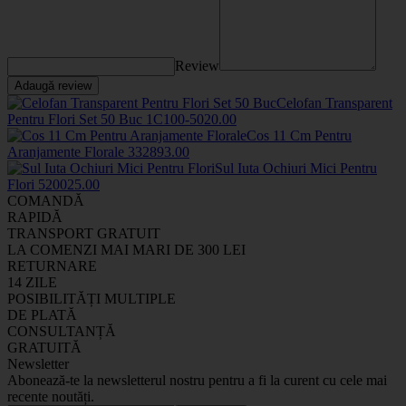
Review
Adaugă review
Celofan Transparent
Pentru Flori Set 50 Buc
1C100-50
20
.00
Cos 11 Cm Pentru
Aranjamente Florale
33289
3
.00
Sul Iuta Ochiuri Mici Pentru
Flori
5200
25
.00
COMANDĂ
RAPIDĂ
TRANSPORT GRATUIT
LA COMENZI MAI MARI DE 300 LEI
RETURNARE
14 ZILE
POSIBILITĂȚI MULTIPLE
DE PLATĂ
CONSULTANȚĂ
GRATUITĂ
Newsletter
Abonează-te la newsletterul nostru pentru a fi la curent cu cele mai
recente noutăți.