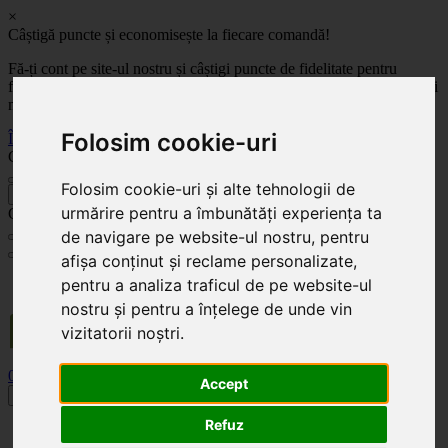
×
Câștigă puncte și economisește la fiecare comandă!
Fă-ți cont pe site-ul nostru și câștigi puncte de fidelitate pentru
fiecare comandă! Cu cât comanzi mai mult, cu atât economisești mai
mult!
Folosim cookie-uri
Înregistrează-te acum
Celoplast
Folosim cookie-uri și alte tehnologii de
înapoi
urmărire pentru a îmbunătăți experiența ta
Celoplast
de navigare pe website-ul nostru, pentru
afișa conținut și reclame personalizate,
Transportul este GRATUIT pentru comenzile mai mari de 350 Lei. Comanda minimă în
pentru a analiza traficul de pe website-ul
valoare de 100 Lei. Expediere în 1 - 2 zile lucrătoare.
nostru și pentru a înțelege de unde vin
vizitatorii noștri.
0
0
Accept
Toggle navigation
Refuz
Acasă