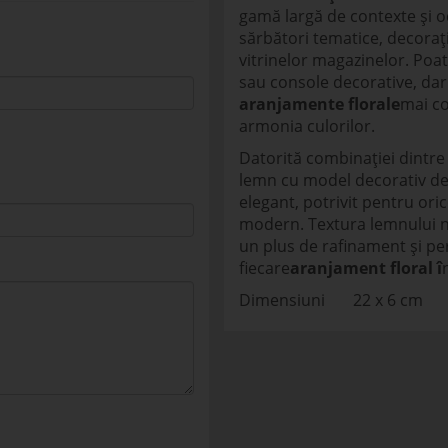
gamă largă de contexte și oc
sărbători tematice, decora
vitrinelor magazinelor. Poat
sau console decorative, dar 
aranjamente florale
mai co
armonia culorilor.
Datorită combinației dintre f
lemn cu model decorativ dev
elegant, potrivit pentru oric
modern. Textura lemnului n
un plus de rafinament și pe
fiecare
aranjament floral î
Dimensiuni 22 x 6 cm