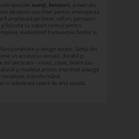
azii speciale:
nunți,
botezuri,
aniversări,
țiuni de sezon sau chiar pentru amenajarea
e fi amplasată pe mese, rafturi, pervazuri
și folosită ca suport central pentru
mplexe, evidențiind frumusețea florilor și
uncționalitate și design estetic, lădița din
ine un accesoriu versatil, durabil și
e stil decorativ – rustic, clasic, boem sau
atural și modelul artistic imprimat adaugă
rsonalitate, transformând
ntr-o adevărată operă de artă vizuală.