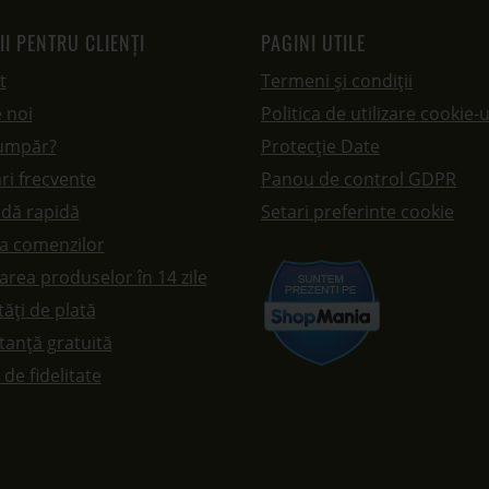
II PENTRU CLIENȚI
PAGINI UTILE
t
Termeni și condiții
 noi
Politica de utilizare cookie-u
umpăr?
Protecție Date
ri frecvente
Panou de control GDPR
dă rapidă
Setari preferinte cookie
ea comenzilor
rea produselor în 14 zile
ăți de plată
tanță gratuită
de fidelitate