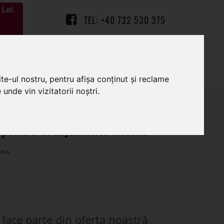
Lei.
TEL: +40 732 530 375
0
0
te-ul nostru, pentru afișa conținut și reclame
unde vin vizitatorii noștri.
pentru aranjamente florale
face parte din oferta noastră