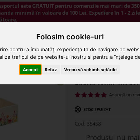
nsportul este GRATUIT pentru comenzile mai mari de 350 
nda minimă în valoare de 100 Lei. Expediere în 1 - 2 zile
ătoare.
NOUTĂȚI
PROMOȚII
BLOG
CONTACT
Folosim cookie-uri
rire pentru a îmbunătăți experiența ta de navigare pe websi
liza traficul de pe website-ul nostru și pentru a înțelege de 
+model pentru aranjamente florale
Accept
Refuz
Vreau să schimb setările
Ladita lemn+model 
STOC EPUIZAT
35458
Produsul nu mai 