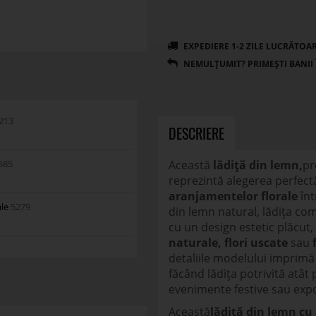
213
DESCRIERE
585
Această
lădiță din lemn,
pr
reprezintă alegerea perfec
aranjamentelor florale
înt
ale
5279
din lemn natural, lădița com
cu un design estetic plăcut,
naturale, flori uscate
sau
detaliile modelului imprimă 
făcând lădița potrivită atât 
evenimente festive sau expozi
Această
lădiță din lemn cu