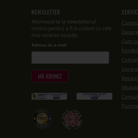
NEWSLETTER
SERVIC
Abonează-te la newsletterul
Contac
nostru pentru a fi la curent cu cele
Despre
mai recente noutăți.
Cum c
Adresa de e-mail
Întrebă
Coman
Livrar
Returna
Modalit
Consul
Puncte 