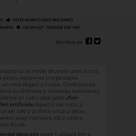
evăzută cu un model decorativ atent lucrat,
tă pentru expunerea și organizarea
r-un mod elegant și creativ. Confecționată
bină durabilitatea și rezistența materialului
 oferind un cadru ideal pentru
flori
flori artificiale.
Aspectul său rustic și
un aer cald și primitor oricărui decor,
pentru spații interioare, cât și pentru
ții florale.
 model decorativ
poate fi utilizată într-o