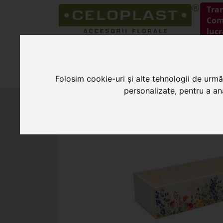
Tra
Coma
lucr
HOME
PRODUSE
Folosim cookie-uri și alte tehnologii de urmă
personalizate, pentru a ana
HOME
»
Cosuri pentru flori
»
Ladita lemn