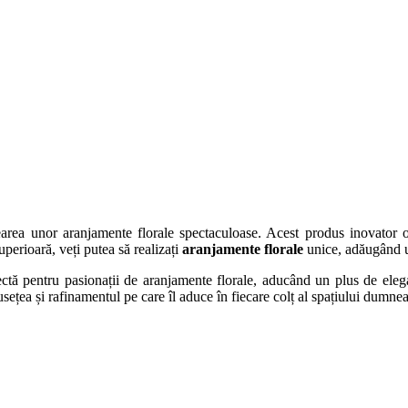
earea unor aranjamente florale spectaculoase. Acest produs inovator o
superioară, veți putea să realizați
aranjamente florale
unice, adăugând u
ectă pentru pasionații de aranjamente florale, aducând un plus de elega
usețea și rafinamentul pe care îl aduce în fiecare colț al spațiului dumne