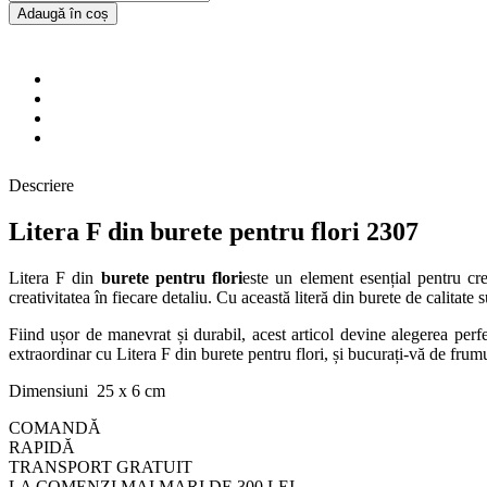
Adaugă în coș
Descriere
Litera F din burete pentru flori 2307
Litera F din
burete pentru flori
este un element esențial pentru cr
creativitatea în fiecare detaliu. Cu această literă din burete de calitate 
Fiind ușor de manevrat și durabil, acest articol devine alegerea perf
extraordinar cu Litera F din burete pentru flori, și bucurați-vă de frum
Dimensiuni 25 x 6 cm
COMANDĂ
RAPIDĂ
TRANSPORT GRATUIT
LA COMENZI MAI MARI DE 300 LEI