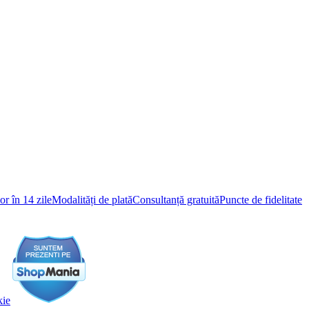
r în 14 zile
Modalități de plată
Consultanță gratuită
Puncte de fidelitate
kie