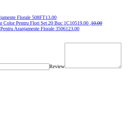
njamente Florale
508FT
13
.00
r Color Pentru Flori Set 20 Buc
1C1051
9
.00
,
10
.00
e Pentru Aranjamente Florale
35061
23
.00
Review