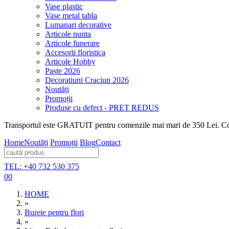
Vase plastic
Vase metal tabla
Lumanari decorative
Articole nunta
Articole funerare
Accesorii floristica
Articole Hobby
Paște 2026
Decoratiuni Craciun 2026
Noutăți
Promoții
Produse cu defect - PRET REDUS
Transportul este GRATUIT pentru comenzile mai mari de 350 Lei. Coma
Home
Noutăți
Promoții
Blog
Contact
TEL: +40 732 530 375
0
0
HOME
»
Burete pentru flori
»