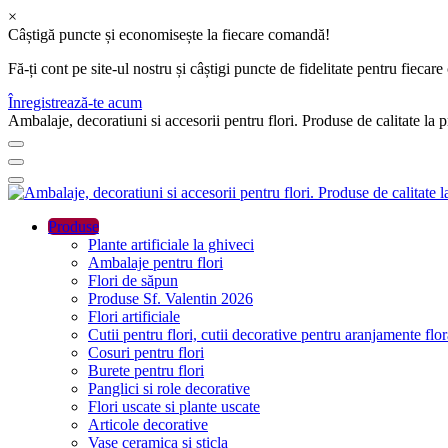
×
Câștigă puncte și economisește la fiecare comandă!
Fă-ți cont pe site-ul nostru și câștigi puncte de fidelitate pentru fie
Înregistrează-te acum
Ambalaje, decoratiuni si accesorii pentru flori. Produse de calitate la 
Produse
Plante artificiale la ghiveci
Ambalaje pentru flori
Flori de săpun
Produse Sf. Valentin 2026
Flori artificiale
Cutii pentru flori, cutii decorative pentru aranjamente flor
Cosuri pentru flori
Burete pentru flori
Panglici si role decorative
Flori uscate si plante uscate
Articole decorative
Vase ceramica si sticla