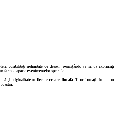
feră posibilități nelimitate de design, permițându-vă să vă exprimați
n farmec aparte evenimentelor speciale.
nță și originalitate în fiecare
creare florală
. Transformați simplul în
avoastră.