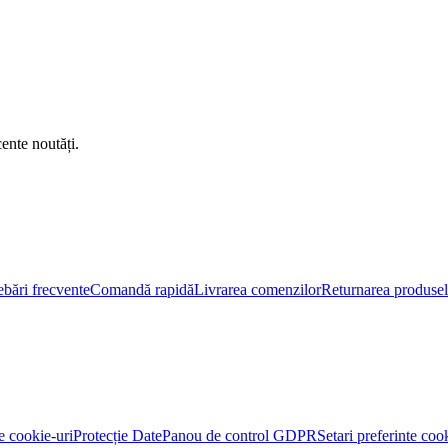
ente noutăți.
ebări frecvente
Comandă rapidă
Livrarea comenzilor
Returnarea produselo
re cookie-uri
Protecție Date
Panou de control GDPR
Setari preferinte coo