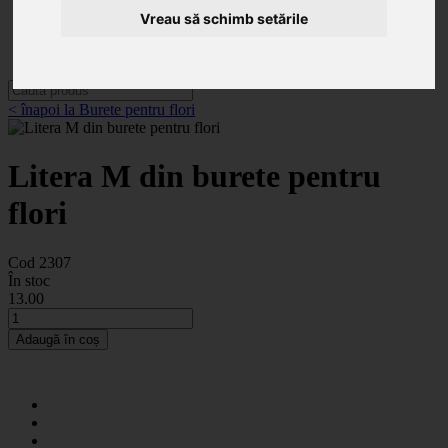
Categorii
Vreau să schimb setările
Noutăți
Promoții
Contact
< înapoi la Burete pentru flori
Litera M din burete pentru
flori
Cod 2307
În stoc
13
.00
Adaugă în coș