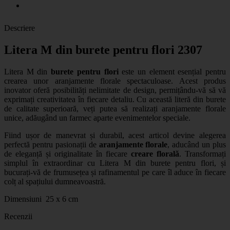
Descriere
Litera M din burete pentru flori 2307
Litera M din
burete pentru flori
este un element esențial pentru
crearea unor aranjamente florale spectaculoase. Acest produs
inovator oferă posibilități nelimitate de design, permițându-vă să vă
exprimați creativitatea în fiecare detaliu. Cu această literă din burete
de calitate superioară, veți putea să realizați aranjamente florale
unice, adăugând un farmec aparte evenimentelor speciale.
Fiind ușor de manevrat și durabil, acest articol devine alegerea
perfectă pentru pasionații de
aranjamente florale
, aducând un plus
de eleganță și originalitate în fiecare
creare florală
. Transformați
simplul în extraordinar cu Litera M din burete pentru flori, și
bucurați-vă de frumusețea și rafinamentul pe care îl aduce în fiecare
colț al spațiului dumneavoastră.
Dimensiuni 25 x 6 cm
Recenzii