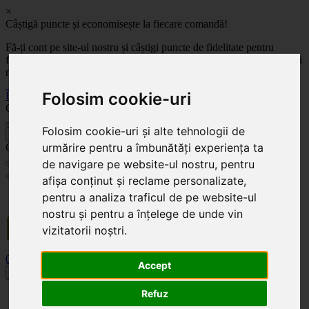
×
Câștigă puncte și economisește la fiecare comandă!
Fă-ți cont pe site-ul nostru și câștigi puncte de fidelitate pentru
fiecare comandă! Cu cât comanzi mai mult, cu atât economisești mai
mult!
Folosim cookie-uri
Înregistrează-te acum
Celoplast
Folosim cookie-uri și alte tehnologii de
înapoi
urmărire pentru a îmbunătăți experiența ta
Celoplast
de navigare pe website-ul nostru, pentru
afișa conținut și reclame personalizate,
Transportul este GRATUIT pentru comenzile mai mari de 350 Lei. Comanda minimă în
pentru a analiza traficul de pe website-ul
valoare de 100 Lei. Expediere în 1 - 2 zile lucrătoare.
nostru și pentru a înțelege de unde vin
vizitatorii noștri.
0
0
Accept
Toggle navigation
Refuz
Acasă