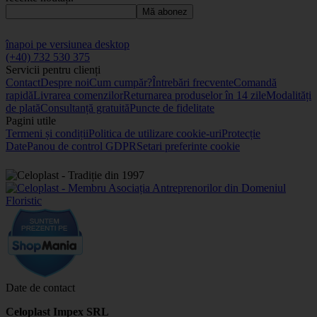
Mă abonez
înapoi pe versiunea desktop
(+40) 732 530 375
Servicii pentru clienți
Contact
Despre noi
Cum cumpăr?
Întrebări frecvente
Comandă
rapidă
Livrarea comenzilor
Returnarea produselor în 14 zile
Modalități
de plată
Consultanță gratuită
Puncte de fidelitate
Pagini utile
Termeni și condiții
Politica de utilizare cookie-uri
Protecție
Date
Panou de control GDPR
Setari preferinte cookie
Date de contact
Celoplast Impex SRL