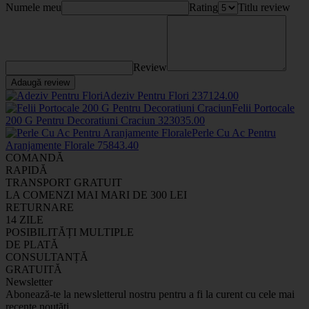
Numele meu
Rating
Titlu review
Review
Adaugă review
Adeziv Pentru Flori
2371
24
.00
Felii Portocale
200 G Pentru Decoratiuni Craciun
3230
35
.00
Perle Cu Ac Pentru
Aranjamente Florale
7584
3
.40
COMANDĂ
RAPIDĂ
TRANSPORT GRATUIT
LA COMENZI MAI MARI DE 300 LEI
RETURNARE
14 ZILE
POSIBILITĂȚI MULTIPLE
DE PLATĂ
CONSULTANȚĂ
GRATUITĂ
Newsletter
Abonează-te la newsletterul nostru pentru a fi la curent cu cele mai
recente noutăți.