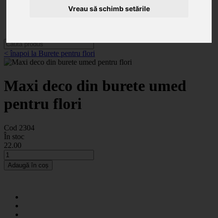
Categorii
Vreau să schimb setările
Noutăți
Promoții
Contact
< înapoi la Burete pentru flori
Maxi deco din burete umed
pentru flori
Cod 2304
În stoc
22
.00
Adaugă în coș