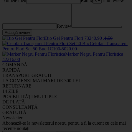
Numele meu
Rating
Titlu review
Review
Adaugă review
Bio Gel Pentru Flori
7324
0
.90
,
1
.50
Celofan Transparent
Pentru Flori Set 50 Buc
1C100-50
20
.00
Marker Negru Pentru Floristica
4221
6
.00
COMANDĂ
RAPIDĂ
TRANSPORT GRATUIT
LA COMENZI MAI MARI DE 300 LEI
RETURNARE
14 ZILE
POSIBILITĂȚI MULTIPLE
DE PLATĂ
CONSULTANȚĂ
GRATUITĂ
Newsletter
Abonează-te la newsletterul nostru pentru a fi la curent cu cele mai
recente noutăți.