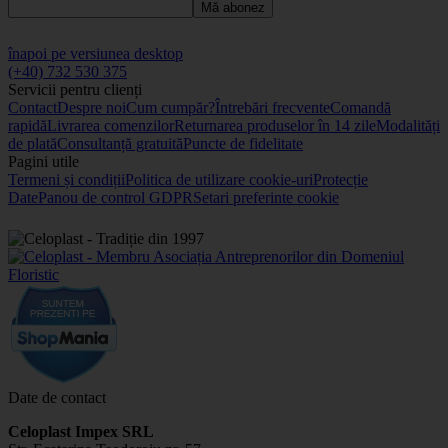
Mă abonez
înapoi pe versiunea desktop
(+40) 732 530 375
Servicii pentru clienți
Contact
Despre noi
Cum cumpăr?
Întrebări frecvente
Comandă
rapidă
Livrarea comenzilor
Returnarea produselor în 14 zile
Modalități
de plată
Consultanță gratuită
Puncte de fidelitate
Pagini utile
Termeni și condiții
Politica de utilizare cookie-uri
Protecție
Date
Panou de control GDPR
Setari preferinte cookie
Date de contact
Celoplast Impex SRL