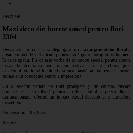
Descriere
Maxi deco din burete umed pentru flori
2304
Descoperiți frumusețea și eleganța unică a
aranjamentelor florale
,
create cu atenție și dedicare pentru a adăuga un strop de rafinament
în orice spațiu. Fie că este vorba de un cadou special pentru cineva
drag, de decorarea unei ocazii festive sau de îmbunătățirea
aspectului interior al locuinței dumneavoastră, aranjamentele noastre
florale sunt concepute pentru a impresiona.
Cu o selecție variată de
flori
proaspete și de calitate, fiecare
compoziție este realizată pentru a reflecta stilul și personalitatea
dumneavoastră, oferind un impact vizual deosebit și o atmosferă
deosebită.
Dimensiuni: 8 x 8 cm
Recenzii