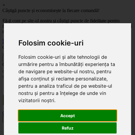
×
Câștigă puncte și economisește la fiecare comandă!
Fă-ți cont pe site-ul nostru și câștigi puncte de fidelitate pentru
fiecare comandă! Cu cât comanzi mai mult, cu atât economisești mai
mult!
Folosim cookie-uri
Înregistrează-te acum
Celoplast
Folosim cookie-uri și alte tehnologii de
înapoi
urmărire pentru a îmbunătăți experiența ta
Celoplast
de navigare pe website-ul nostru, pentru
afișa conținut și reclame personalizate,
Transportul este GRATUIT pentru comenzile mai mari de 350 Lei. Comanda minimă în
pentru a analiza traficul de pe website-ul
valoare de 100 Lei. Expediere în 1 - 2 zile lucrătoare.
nostru și pentru a înțelege de unde vin
vizitatorii noștri.
0
0
Accept
Toggle navigation
Refuz
Acasă