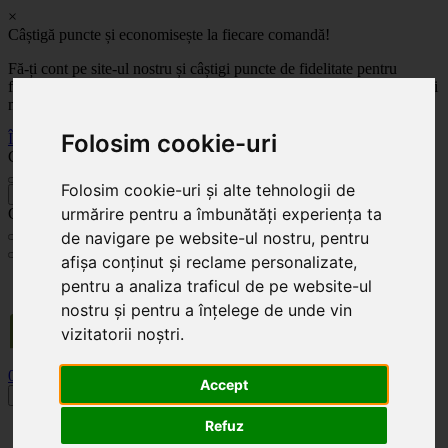
×
Câștigă puncte și economisește la fiecare comandă!
Fă-ți cont pe site-ul nostru și câștigi puncte de fidelitate pentru
fiecare comandă! Cu cât comanzi mai mult, cu atât economisești mai
mult!
Folosim cookie-uri
Înregistrează-te acum
Celoplast
Folosim cookie-uri și alte tehnologii de
înapoi
urmărire pentru a îmbunătăți experiența ta
Celoplast
de navigare pe website-ul nostru, pentru
afișa conținut și reclame personalizate,
Transportul este GRATUIT pentru comenzile mai mari de 350 Lei. Comanda minimă în
pentru a analiza traficul de pe website-ul
valoare de 100 Lei. Expediere în 1 - 2 zile lucrătoare.
nostru și pentru a înțelege de unde vin
vizitatorii noștri.
0
0
Accept
Toggle navigation
Refuz
Acasă