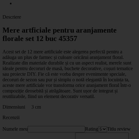
Descriere
Mere artficiale pentru aranjamente
florale set 12 buc 45357
Acest set de 12 mere artificiale este alegerea perfectă pentru a
adăuga un plus de farmec și culoare oricărui aranjament floral.
Realizate din materiale durabile și cu un aspect realist, merele sunt
ideale pentru decoruri de masă, buchete decorative, coșuri tematice
sau proiecte DIY. Fie că este vorba despre evenimente speciale,
decoruri de sezon sau pur și simplu o notă elegantă în locuința ta,
aceste mere artificiale vor transforma orice aranjament floral într-o
compoziție deosebită și atrăgătoare. Sunt ușor de integrat și
reutilizabile, fiind un element decorativ versatil.
Dimensiuni 3 cm
Recenzii
Numele meu
Rating
Titlu review