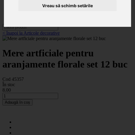
Categorii
Vreau să schimb setările
Noutăți
Promoții
Contact
< înapoi la Articole decorative
Mere artficiale pentru
aranjamente florale set 12 buc
Cod 45357
În stoc
8
.00
Adaugă în coș