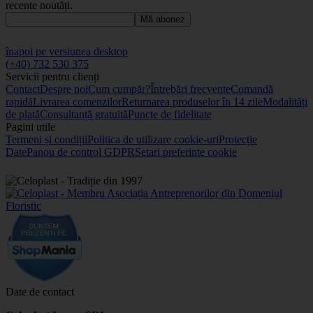
recente noutăți.
Mă abonez
înapoi pe versiunea desktop
(+40) 732 530 375
Servicii pentru clienți
Contact
Despre noi
Cum cumpăr?
Întrebări frecvente
Comandă
rapidă
Livrarea comenzilor
Returnarea produselor în 14 zile
Modalități
de plată
Consultanță gratuită
Puncte de fidelitate
Pagini utile
Termeni și condiții
Politica de utilizare cookie-uri
Protecție
Date
Panou de control GDPR
Setari preferinte cookie
Date de contact