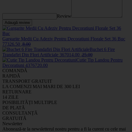
Review
Adaugă review
Gargarite Medii Cu Adeziv Pentru Decoratiuni Florale Set 36 Buc
7732
6
.50
,
8
.00
Buchet 6 Fire
Trandafiri Din Flori Artificiale
3670
14
.00
,
25
.00
Cutie Tip Landou Pentru
Decoratiuni
43767
20
.00
COMANDĂ
RAPIDĂ
TRANSPORT GRATUIT
LA COMENZI MAI MARI DE 300 LEI
RETURNARE
14 ZILE
POSIBILITĂȚI MULTIPLE
DE PLATĂ
CONSULTANȚĂ
GRATUITĂ
Newsletter
Abonează-te la newsletterul nostru pentru a fi la curent cu cele mai