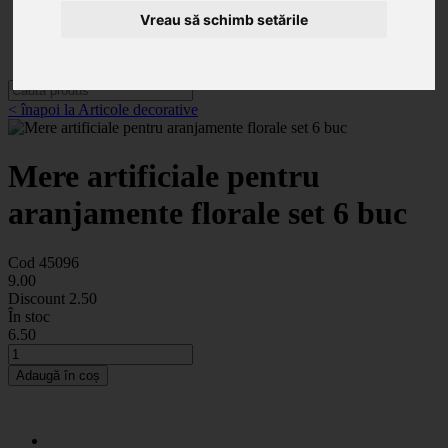
Categorii
Noutăți
Vreau să schimb setările
Promoții
Contact
< înapoi la Articole decorative
Mere artificiale pentru
aranjamente florale set 6 buc
Cod 45096
9
.00
Discount
2.50
În stoc
6
.50
Adaugă în coș