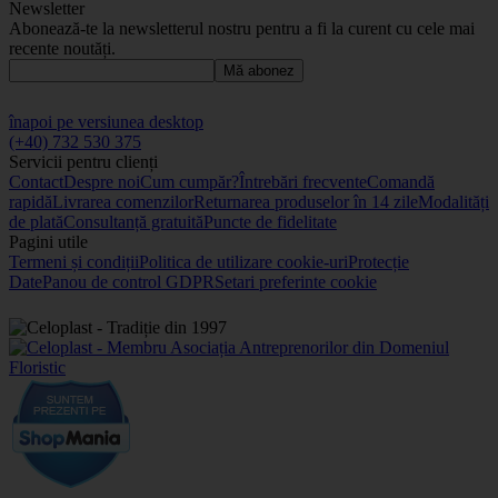
Newsletter
Abonează-te la newsletterul nostru pentru a fi la curent cu cele mai
recente noutăți.
Mă abonez
înapoi pe versiunea desktop
(+40) 732 530 375
Servicii pentru clienți
Contact
Despre noi
Cum cumpăr?
Întrebări frecvente
Comandă
rapidă
Livrarea comenzilor
Returnarea produselor în 14 zile
Modalități
de plată
Consultanță gratuită
Puncte de fidelitate
Pagini utile
Termeni și condiții
Politica de utilizare cookie-uri
Protecție
Date
Panou de control GDPR
Setari preferinte cookie