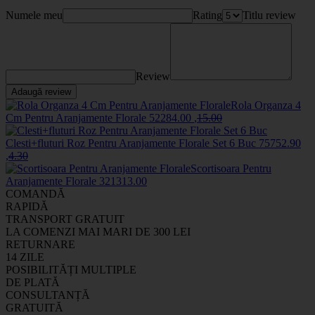
Numele meu
Rating
Titlu review
Review
Adaugă review
Rola Organza 4
Cm Pentru Aranjamente Florale
5228
4
.00
,
15
.00
Clesti+fluturi Roz Pentru Aranjamente Florale Set 6 Buc
7575
2
.90
,
4
.30
Scortisoara Pentru
Aranjamente Florale
3213
13
.00
COMANDĂ
RAPIDĂ
TRANSPORT GRATUIT
LA COMENZI MAI MARI DE 300 LEI
RETURNARE
14 ZILE
POSIBILITĂȚI MULTIPLE
DE PLATĂ
CONSULTANȚĂ
GRATUITĂ