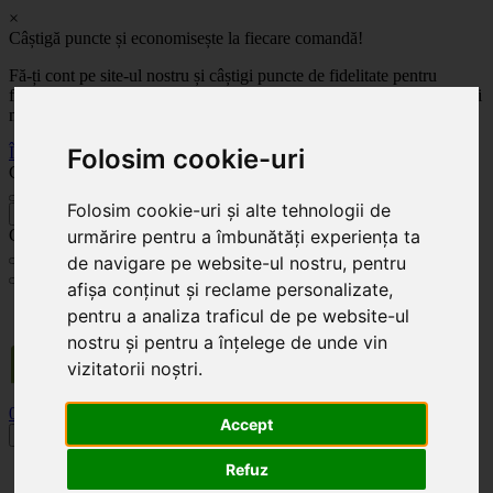
×
Câștigă puncte și economisește la fiecare comandă!
Fă-ți cont pe site-ul nostru și câștigi puncte de fidelitate pentru
fiecare comandă! Cu cât comanzi mai mult, cu atât economisești mai
mult!
Folosim cookie-uri
Înregistrează-te acum
Celoplast
Folosim cookie-uri și alte tehnologii de
înapoi
urmărire pentru a îmbunătăți experiența ta
Celoplast
de navigare pe website-ul nostru, pentru
afișa conținut și reclame personalizate,
Transportul este GRATUIT pentru comenzile mai mari de 350 Lei. Comanda minimă în
pentru a analiza traficul de pe website-ul
valoare de 100 Lei. Expediere în 1 - 2 zile lucrătoare.
nostru și pentru a înțelege de unde vin
vizitatorii noștri.
0
0
Accept
Toggle navigation
Refuz
Acasă