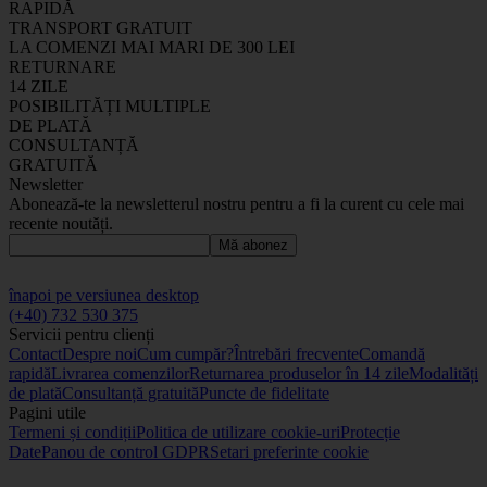
RAPIDĂ
TRANSPORT GRATUIT
LA COMENZI MAI MARI DE 300 LEI
RETURNARE
14 ZILE
POSIBILITĂȚI MULTIPLE
DE PLATĂ
CONSULTANȚĂ
GRATUITĂ
Newsletter
Abonează-te la newsletterul nostru pentru a fi la curent cu cele mai
recente noutăți.
Mă abonez
înapoi pe versiunea desktop
(+40) 732 530 375
Servicii pentru clienți
Contact
Despre noi
Cum cumpăr?
Întrebări frecvente
Comandă
rapidă
Livrarea comenzilor
Returnarea produselor în 14 zile
Modalități
de plată
Consultanță gratuită
Puncte de fidelitate
Pagini utile
Termeni și condiții
Politica de utilizare cookie-uri
Protecție
Date
Panou de control GDPR
Setari preferinte cookie