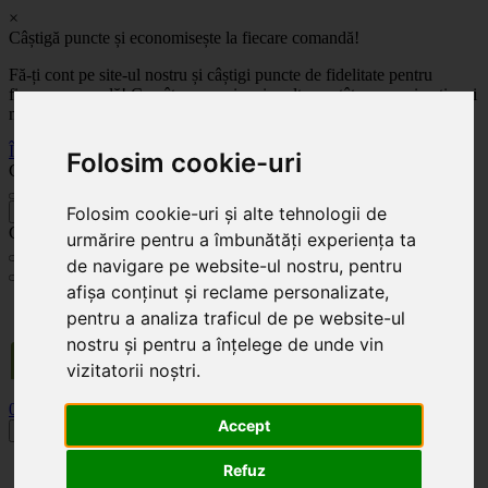
×
Câștigă puncte și economisește la fiecare comandă!
Fă-ți cont pe site-ul nostru și câștigi puncte de fidelitate pentru
fiecare comandă! Cu cât comanzi mai mult, cu atât economisești mai
mult!
Înregistrează-te acum
Folosim cookie-uri
Celoplast
Folosim cookie-uri și alte tehnologii de
înapoi
Celoplast
urmărire pentru a îmbunătăți experiența ta
de navigare pe website-ul nostru, pentru
afișa conținut și reclame personalizate,
Transportul este GRATUIT pentru comenzile mai mari de 350 Lei. Comanda minimă în
pentru a analiza traficul de pe website-ul
valoare de 100 Lei. Expediere în 1 - 2 zile lucrătoare.
nostru și pentru a înțelege de unde vin
vizitatorii noștri.
0
0
Accept
Toggle navigation
Acasă
Refuz