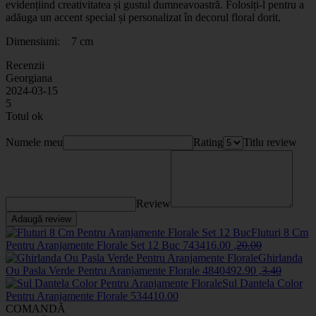
evidențiind creativitatea și gustul dumneavoastră. Folosiți-l pentru a
adăuga un accent special și personalizat în decorul floral dorit.
Dimensiuni: 7 cm
Recenzii
Georgiana
2024-03-15
5
Totul ok
Numele meu
Rating
Titlu review
Review
Adaugă review
Fluturi 8 Cm
Pentru Aranjamente Florale Set 12 Buc
7434
16
.00
,
20
.00
Ghirlanda
Ou Pasla Verde Pentru Aranjamente Florale
484049
2
.90
,
3
.40
Sul Dantela Color
Pentru Aranjamente Florale
5344
10
.00
COMANDĂ