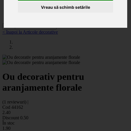
Categorii
Noutăți
Vreau să schimb setările
Promoții
Contact
< înapoi la Articole decorative
Ou decorativ pentru
aranjamente florale
(1 reviewuri) |
Cod 44162
2
.40
Discount
0.50
În stoc
1
.90