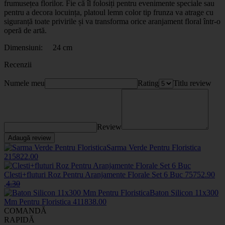
frumusețea florilor. Fie că îl folosiți pentru evenimente speciale sau
pentru a decora locuința, platoul lemn color tip frunza va atrage cu
siguranță toate privirile și va transforma orice aranjament floral într-o
operă de artă.
Dimensiuni: 24 cm
Recenzii
Numele meu
Rating
Titlu review
Review
Adaugă review
Sarma Verde Pentru Floristica
2158
22
.00
Clesti+fluturi Roz Pentru Aranjamente Florale Set 6 Buc
7575
2
.90
,
4
.30
Baton Silicon 11x300
Mm Pentru Floristica
4118
38
.00
COMANDĂ
RAPIDĂ