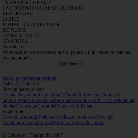
TRANSPORT GRATUIT
LA COMENZI MAI MARI DE 300 LEI
RETURNARE
14 ZILE
POSIBILITĂȚI MULTIPLE
DE PLATĂ
CONSULTANȚĂ
GRATUITĂ
Newsletter
Abonează-te la newsletterul nostru pentru a fi la curent cu cele mai
recente noutăți.
Mă abonez
înapoi pe versiunea desktop
(+40) 732 530 375
Servicii pentru clienți
Contact
Despre noi
Cum cumpăr?
Întrebări frecvente
Comandă
rapidă
Livrarea comenzilor
Returnarea produselor în 14 zile
Modalități
de plată
Consultanță gratuită
Puncte de fidelitate
Pagini utile
Termeni și condiții
Politica de utilizare cookie-uri
Protecție
Date
Panou de control GDPR
Setari preferinte cookie