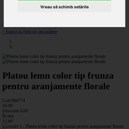
Categorii
Noutăți
Vreau să schimb setările
Promoții
Contact
< înapoi la Articole decorative
Platou lemn color tip frunza
pentru aranjamente florale
Cod 064774
16
.00
Discount
4.00
În stoc
12
.00