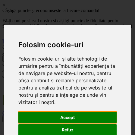
×
Câștigă puncte și economisește la fiecare comandă!
Fă-ți cont pe site-ul nostru și câștigi puncte de fidelitate pentru
fiecare comandă! Cu cât comanzi mai mult, cu atât economisești mai
mult!
Înregistrează-te acum
Folosim cookie-uri
Celoplast
Folosim cookie-uri și alte tehnologii de
înapoi
Celoplast
urmărire pentru a îmbunătăți experiența ta
de navigare pe website-ul nostru, pentru
afișa conținut și reclame personalizate,
Transportul este GRATUIT pentru comenzile mai mari de 350 Lei. Comanda minimă în
pentru a analiza traficul de pe website-ul
valoare de 100 Lei. Expediere în 1 - 2 zile lucrătoare.
nostru și pentru a înțelege de unde vin
vizitatorii noștri.
0
0
Accept
Toggle navigation
Acasă
Refuz