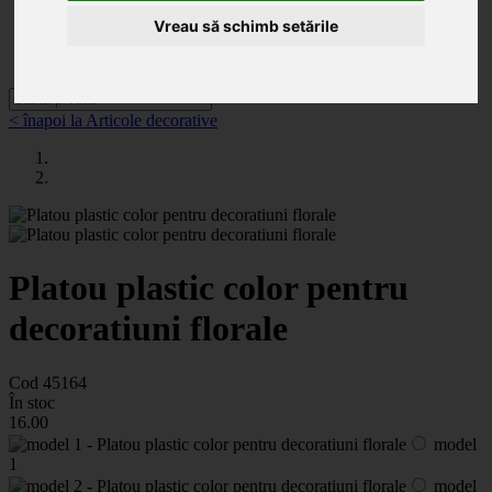
Categorii
Noutăți
Vreau să schimb setările
Promoții
Contact
< înapoi la Articole decorative
Platou plastic color pentru
decoratiuni florale
Cod 45164
În stoc
16
.00
model
1
model