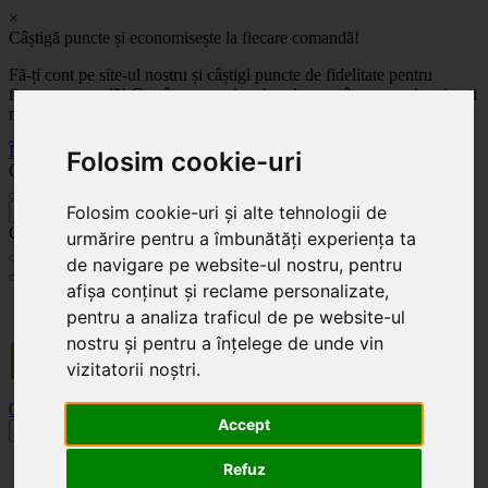
×
Câștigă puncte și economisește la fiecare comandă!
Fă-ți cont pe site-ul nostru și câștigi puncte de fidelitate pentru
fiecare comandă! Cu cât comanzi mai mult, cu atât economisești mai
mult!
Înregistrează-te acum
Folosim cookie-uri
Celoplast
Folosim cookie-uri și alte tehnologii de
înapoi
Celoplast
urmărire pentru a îmbunătăți experiența ta
de navigare pe website-ul nostru, pentru
afișa conținut și reclame personalizate,
Transportul este GRATUIT pentru comenzile mai mari de 350 Lei. Comanda minimă în
pentru a analiza traficul de pe website-ul
valoare de 100 Lei. Expediere în 1 - 2 zile lucrătoare.
nostru și pentru a înțelege de unde vin
vizitatorii noștri.
0
0
Accept
Toggle navigation
Acasă
Refuz