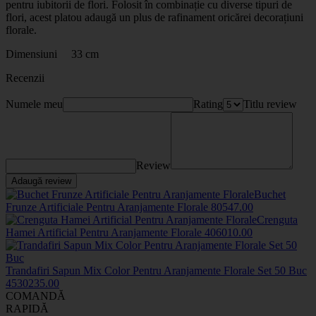
pentru iubitorii de flori. Folosit în combinație cu diverse tipuri de
flori, acest platou adaugă un plus de rafinament oricărei decorațiuni
florale.
Dimensiuni 33 cm
Recenzii
Numele meu
Rating
Titlu review
Review
Adaugă review
Buchet
Frunze Artificiale Pentru Aranjamente Florale
8054
7
.00
Crenguta
Hamei Artificial Pentru Aranjamente Florale
4060
10
.00
Trandafiri Sapun Mix Color Pentru Aranjamente Florale Set 50 Buc
45302
35
.00
COMANDĂ
RAPIDĂ