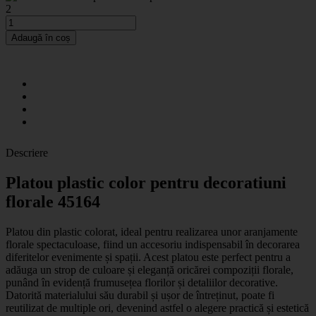
2
Adaugă în coș
Descriere
Platou plastic color pentru decoratiuni
florale 45164
Platou din plastic colorat, ideal pentru realizarea unor aranjamente
florale spectaculoase, fiind un accesoriu indispensabil în decorarea
diferitelor evenimente și spații. Acest platou este perfect pentru a
adăuga un strop de culoare și eleganță oricărei compoziții florale,
punând în evidență frumusețea florilor și detaliilor decorative.
Datorită materialului său durabil și ușor de întreținut, poate fi
reutilizat de multiple ori, devenind astfel o alegere practică și estetică