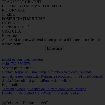
TRANSPORT GRATUIT
LA COMENZI MAI MARI DE 300 LEI
RETURNARE
14 ZILE
POSIBILITĂȚI MULTIPLE
DE PLATĂ
CONSULTANȚĂ
GRATUITĂ
Newsletter
Abonează-te la newsletterul nostru pentru a fi la curent cu cele mai
recente noutăți.
Mă abonez
înapoi pe versiunea desktop
(+40) 732 530 375
Servicii pentru clienți
Contact
Despre noi
Cum cumpăr?
Întrebări frecvente
Comandă
rapidă
Livrarea comenzilor
Returnarea produselor în 14 zile
Modalități
de plată
Consultanță gratuită
Puncte de fidelitate
Pagini utile
Termeni și condiții
Politica de utilizare cookie-uri
Protecție
Date
Panou de control GDPR
Setari preferinte cookie