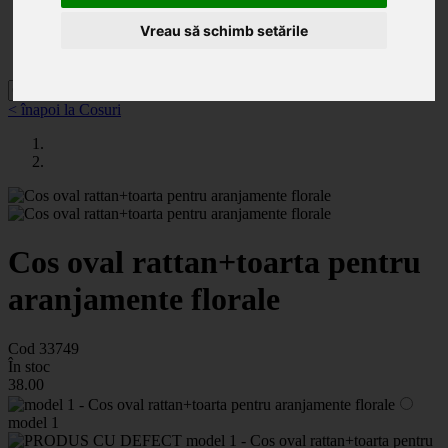
Categorii
Noutăți
Vreau să schimb setările
Promoții
Contact
< înapoi la Cosuri
Cos oval rattan+toarta pentru
aranjamente florale
Cod 33749
În stoc
38
.00
model 1