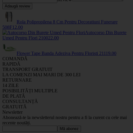
Adaugă review
Rola Polipropilena 8 Cm Pentru Decoratiuni Funerare
508F
12
.00
Autocorso Din Burete
Umed Pentru Flori
2100
22
.00
Flower Tape Banda Adeziva Pentru Floristi
2111
9
.00
COMANDĂ
RAPIDĂ
TRANSPORT GRATUIT
LA COMENZI MAI MARI DE 300 LEI
RETURNARE
14 ZILE
POSIBILITĂȚI MULTIPLE
DE PLATĂ
CONSULTANȚĂ
GRATUITĂ
Newsletter
Abonează-te la newsletterul nostru pentru a fi la curent cu cele mai
recente noutăți.
Mă abonez