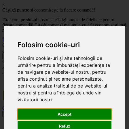
×
Câștigă puncte și economisește la fiecare comandă!
Fă-ți cont pe site-ul nostru și câștigi puncte de fidelitate pentru
fiecare comandă! Cu cât comanzi mai mult, cu atât economisești mai
mult!
Înregistrează-te acum
Folosim cookie-uri
Celoplast
înapoi
Folosim cookie-uri și alte tehnologii de
Celoplast
urmărire pentru a îmbunătăți experiența ta
de navigare pe website-ul nostru, pentru
afișa conținut și reclame personalizate,
Transportul este GRATUIT pentru comenzile mai mari de 350 Lei. Comanda minimă în
valoare de 100 Lei. Expediere în 1 - 2 zile lucrătoare.
pentru a analiza traficul de pe website-ul
nostru și pentru a înțelege de unde vin
vizitatorii noștri.
0
0
Toggle navigation
Accept
Acasă
Refuz