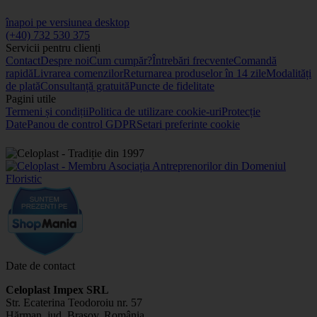
înapoi pe versiunea desktop
(+40) 732 530 375
Servicii pentru clienți
Contact
Despre noi
Cum cumpăr?
Întrebări frecvente
Comandă
rapidă
Livrarea comenzilor
Returnarea produselor în 14 zile
Modalități
de plată
Consultanță gratuită
Puncte de fidelitate
Pagini utile
Termeni și condiții
Politica de utilizare cookie-uri
Protecție
Date
Panou de control GDPR
Setari preferinte cookie
Date de contact
Celoplast Impex SRL
Str. Ecaterina Teodoroiu nr. 57
Hărman, jud. Brașov, România