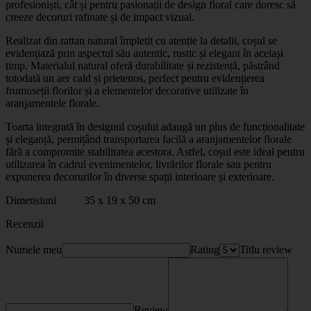
profesioniști, cât și pentru pasionații de design floral care doresc să
creeze decoruri rafinate și de impact vizual.
Realizat din rattan natural împletit cu atenție la detalii, coșul se
evidențiază prin aspectul său autentic, rustic și elegant în același
timp. Materialul natural oferă durabilitate și rezistență, păstrând
totodată un aer cald și prietenos, perfect pentru evidențierea
frumuseții florilor și a elementelor decorative utilizate în
aranjamentele florale.
Toarta integrată în designul coșului adaugă un plus de funcționalitate
și eleganță, permițând transportarea facilă a aranjamentelor florale
fără a compromite stabilitatea acestora. Astfel, coșul este ideal pentru
utilizarea în cadrul evenimentelor, livrărilor florale sau pentru
expunerea decorurilor în diverse spații interioare și exterioare.
Dimensiuni 35 x 19 x 50 cm
Recenzii
Numele meu
Rating
Titlu review
Review