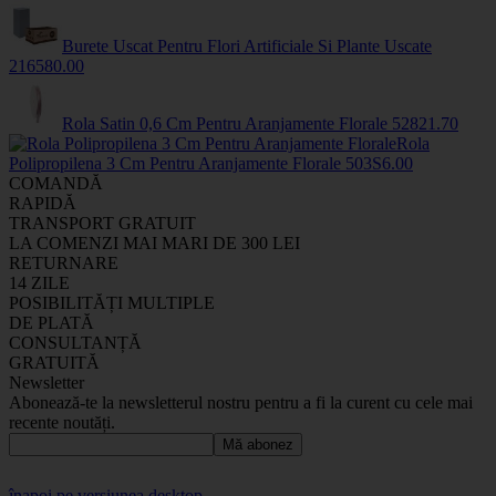
Burete Uscat Pentru Flori Artificiale Si Plante Uscate
2165
80
.00
Rola Satin 0,6 Cm Pentru Aranjamente Florale
5282
1
.70
Rola
Polipropilena 3 Cm Pentru Aranjamente Florale
503S
6
.00
COMANDĂ
RAPIDĂ
TRANSPORT GRATUIT
LA COMENZI MAI MARI DE 300 LEI
RETURNARE
14 ZILE
POSIBILITĂȚI MULTIPLE
DE PLATĂ
CONSULTANȚĂ
GRATUITĂ
Newsletter
Abonează-te la newsletterul nostru pentru a fi la curent cu cele mai
recente noutăți.
Mă abonez
înapoi pe versiunea desktop