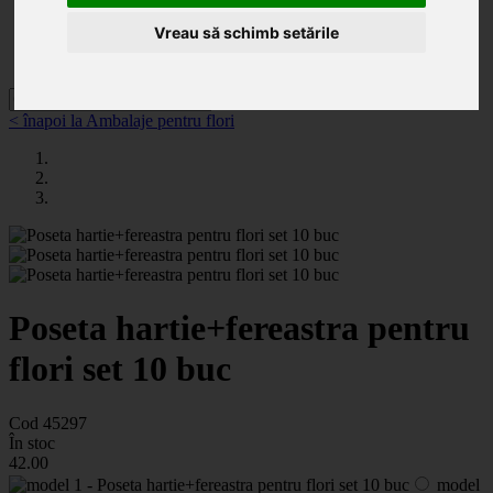
Categorii
Noutăți
Vreau să schimb setările
Promoții
Contact
< înapoi la Ambalaje pentru flori
Poseta hartie+fereastra pentru
flori set 10 buc
Cod 45297
În stoc
42
.00
model