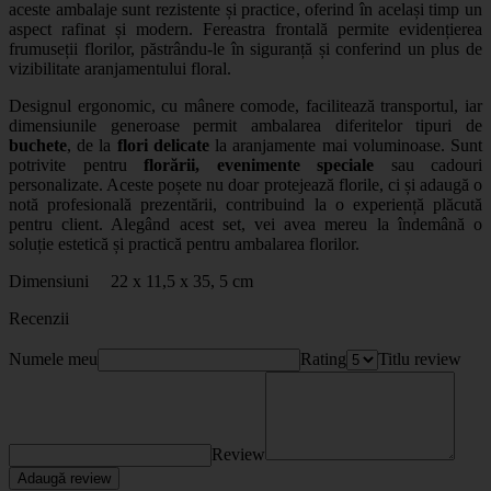
aceste ambalaje sunt rezistente și practice, oferind în același timp un
aspect rafinat și modern. Fereastra frontală permite evidențierea
frumuseții florilor, păstrându-le în siguranță și conferind un plus de
vizibilitate aranjamentului floral.
Designul ergonomic, cu mânere comode, facilitează transportul, iar
dimensiunile generoase permit ambalarea diferitelor tipuri de
buchete
, de la
flori delicate
la aranjamente mai voluminoase. Sunt
potrivite pentru
florării,
evenimente speciale
sau cadouri
personalizate. Aceste poșete nu doar protejează florile, ci și adaugă o
notă profesională prezentării, contribuind la o experiență plăcută
pentru client. Alegând acest set, vei avea mereu la îndemână o
soluție estetică și practică pentru ambalarea florilor.
Dimensiuni 22 x 11,5 x 35, 5 cm
Recenzii
Numele meu
Rating
Titlu review
Review
Adaugă review