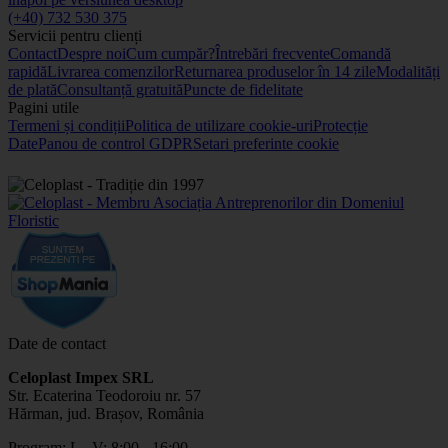
(+40) 732 530 375
Servicii pentru clienți
Contact
Despre noi
Cum cumpăr?
Întrebări frecvente
Comandă
rapidă
Livrarea comenzilor
Returnarea produselor în 14 zile
Modalități
de plată
Consultanță gratuită
Puncte de fidelitate
Pagini utile
Termeni și condiții
Politica de utilizare cookie-uri
Protecție
Date
Panou de control GDPR
Setari preferinte cookie
Date de contact
Celoplast Impex SRL
Str. Ecaterina Teodoroiu nr. 57
Hărman, jud. Brașov, România
Program: L - V: 8:00 - 16:00