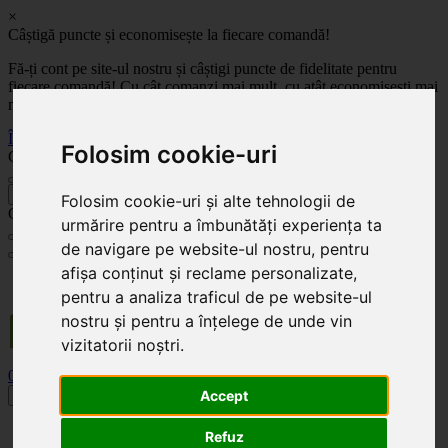
×
Câștigă puncte și economisește la fiecare comandă!
Fă-ți cont pe site-ul nostru și câștigi puncte de fidelitate pentru
fiecare comandă! Cu cât comanzi mai mult, cu atât economisești mai
mult!
Înregistrează-te acum
Folosim cookie-uri
Celoplast
înapoi
Folosim cookie-uri și alte tehnologii de
Celoplast
urmărire pentru a îmbunătăți experiența ta
de navigare pe website-ul nostru, pentru
afișa conținut și reclame personalizate,
Transportul este GRATUIT pentru comenzile mai mari de 350 Lei. Comanda minimă în
valoare de 100 Lei. Expediere în 1 - 2 zile lucrătoare.
pentru a analiza traficul de pe website-ul
nostru și pentru a înțelege de unde vin
vizitatorii noștri.
0
0
Accept
Toggle navigation
Acasă
Refuz