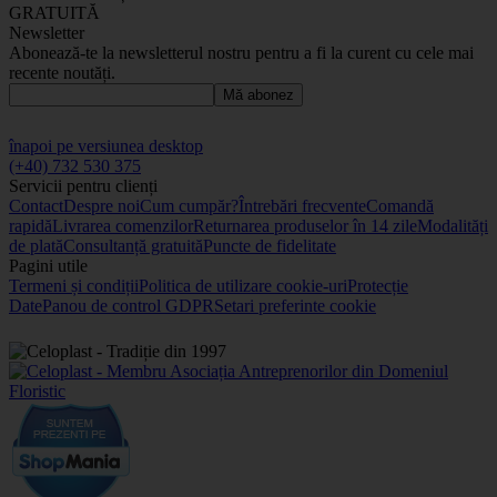
GRATUITĂ
Newsletter
Abonează-te la newsletterul nostru pentru a fi la curent cu cele mai
recente noutăți.
Mă abonez
înapoi pe versiunea desktop
(+40) 732 530 375
Servicii pentru clienți
Contact
Despre noi
Cum cumpăr?
Întrebări frecvente
Comandă
rapidă
Livrarea comenzilor
Returnarea produselor în 14 zile
Modalități
de plată
Consultanță gratuită
Puncte de fidelitate
Pagini utile
Termeni și condiții
Politica de utilizare cookie-uri
Protecție
Date
Panou de control GDPR
Setari preferinte cookie