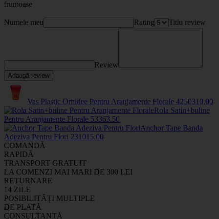
frumoase
Numele meu
Rating
Titlu review
Review
Adaugă review
Vas Plastic Orhidee Pentru Aranjamente Florale
42503
10
.00
Rola Satin+buline
Pentru Aranjamente Florale
5336
3
.50
Anchor Tape Banda
Adeziva Pentru Flori
2310
15
.00
COMANDĂ
RAPIDĂ
TRANSPORT GRATUIT
LA COMENZI MAI MARI DE 300 LEI
RETURNARE
14 ZILE
POSIBILITĂȚI MULTIPLE
DE PLATĂ
CONSULTANȚĂ