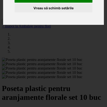
Categorii
Noutăți
Vreau să schimb setările
Promoții
Contact
< înapoi la Ambalaje pentru flori
Poseta plastic pentru
aranjamente florale set 10 buc