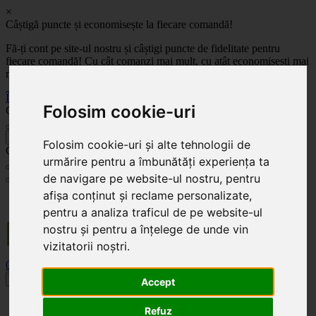
×
Câștigă puncte și economisește la fiecare comandă!
Fă-ți cont pe site-ul nostru și câștigi puncte de fidelitate pentru
fiecare comandă! Cu cât comanzi mai mult, cu atât economisești mai
mult!
Înregistrează-te acum
Folosim cookie-uri
Celoplast
înapoi
Folosim cookie-uri și alte tehnologii de
Celoplast
urmărire pentru a îmbunătăți experiența ta
de navigare pe website-ul nostru, pentru
afișa conținut și reclame personalizate,
Transportul este GRATUIT pentru comenzile mai mari de 350 Lei. Comanda minimă în
valoare de 100 Lei. Expediere în 1 - 2 zile lucrătoare.
pentru a analiza traficul de pe website-ul
nostru și pentru a înțelege de unde vin
vizitatorii noștri.
0
0
Toggle navigation
Accept
Acasă
Refuz