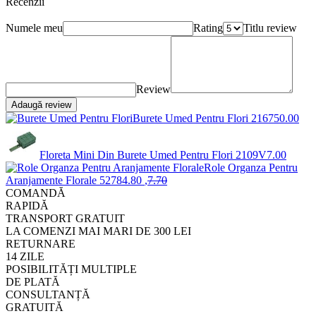
Recenzii
Numele meu
Rating
Titlu review
Review
Adaugă review
Burete Umed Pentru Flori
2167
50
.00
Floreta Mini Din Burete Umed Pentru Flori
2109V
7
.00
Role Organza Pentru
Aranjamente Florale
5278
4
.80
,
7
.70
COMANDĂ
RAPIDĂ
TRANSPORT GRATUIT
LA COMENZI MAI MARI DE 300 LEI
RETURNARE
14 ZILE
POSIBILITĂȚI MULTIPLE
DE PLATĂ
CONSULTANȚĂ
GRATUITĂ