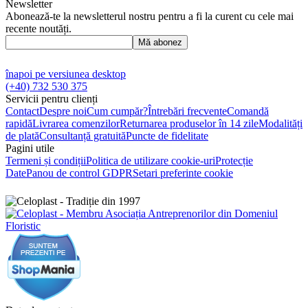
Newsletter
Abonează-te la newsletterul nostru pentru a fi la curent cu cele mai
recente noutăți.
Mă abonez
înapoi pe versiunea desktop
(+40) 732 530 375
Servicii pentru clienți
Contact
Despre noi
Cum cumpăr?
Întrebări frecvente
Comandă
rapidă
Livrarea comenzilor
Returnarea produselor în 14 zile
Modalități
de plată
Consultanță gratuită
Puncte de fidelitate
Pagini utile
Termeni și condiții
Politica de utilizare cookie-uri
Protecție
Date
Panou de control GDPR
Setari preferinte cookie