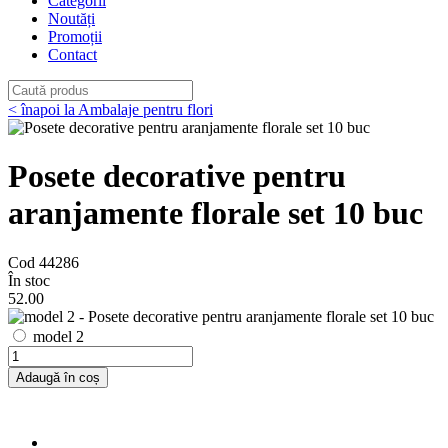
Categorii
Noutăți
Promoții
Contact
< înapoi la Ambalaje pentru flori
Posete decorative pentru
aranjamente florale set 10 buc
Cod 44286
În stoc
52
.00
model 2
Adaugă în coș