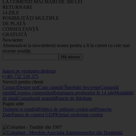
LA COMENZI MAI MARI DE 300 LEI
RETURNARE
14 ZILE
POSIBILITĂȚI MULTIPLE
DE PLATĂ
CONSULTANȚĂ
GRATUITĂ
Newsletter
Abonează-te la newsletterul nostru pentru a fi la curent cu cele mai
recente noutăți.
Mă abonez
înapoi pe versiunea desktop
(+40) 732 530 375
Servicii pentru clienți
Contact
Despre noi
Cum cumpăr?
Întrebări frecvente
Comandă
rapidă
Livrarea comenzilor
Returnarea produselor în 14 zile
Modalități
de plată
Consultanță gratuită
Puncte de fidelitate
Pagini utile
Termeni și condiții
Politica de utilizare cookie-uri
Protecție
Date
Panou de control GDPR
Setari preferinte cookie