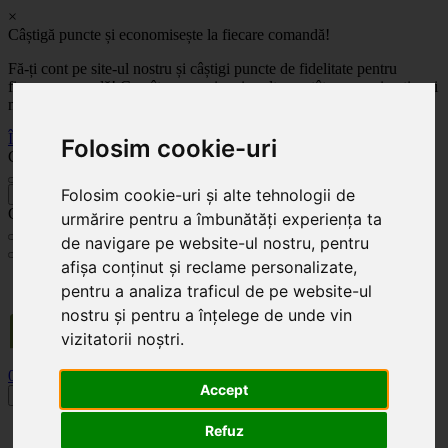
×
Câștigă puncte și economisește la fiecare comandă!
Fă-ți cont pe site-ul nostru și câștigi puncte de fidelitate pentru
fiecare comandă! Cu cât comanzi mai mult, cu atât economisești mai
mult!
Înregistrează-te acum
Folosim cookie-uri
Celoplast
Folosim cookie-uri și alte tehnologii de
înapoi
Celoplast
urmărire pentru a îmbunătăți experiența ta
de navigare pe website-ul nostru, pentru
afișa conținut și reclame personalizate,
Transportul este GRATUIT pentru comenzile mai mari de 350 Lei. Comanda minimă în
pentru a analiza traficul de pe website-ul
valoare de 100 Lei. Expediere în 1 - 2 zile lucrătoare.
nostru și pentru a înțelege de unde vin
vizitatorii noștri.
0
0
Accept
Toggle navigation
Refuz
Acasă