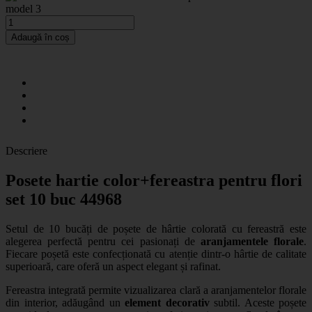
model 3
Adaugă în coș
Descriere
Posete hartie color+fereastra pentru flori
set 10 buc 44968
Setul de 10 bucăți de
poșete de hârtie colorată cu fereastră
este
alegerea perfectă pentru cei pasionați de
aranjamentele florale
.
Fiecare poșetă este confecționată cu atenție dintr-o hârtie de calitate
superioară, care oferă un aspect elegant și rafinat.
Fereastra integrată permite vizualizarea clară a aranjamentelor florale
din interior, adăugând un
element decorativ
subtil. Aceste poșete