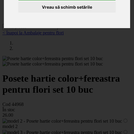
Categorii
Noutăți
Vreau să schimb setările
Promoții
Contact
< înapoi la Ambalaje pentru flori
Posete hartie color+fereastra
pentru flori set 10 buc
Cod 44968
În stoc
26
.00
model 2