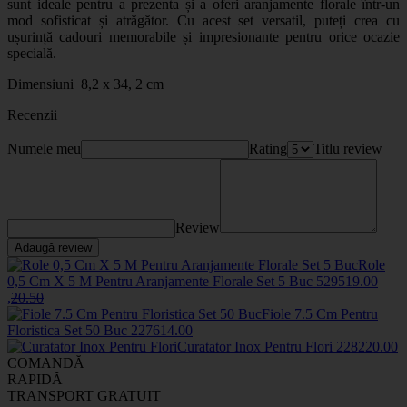
sunt ideale pentru a prezenta și a oferi aranjamente florale într-un
mod sofisticat și atrăgător. Cu acest set versatil, puteți crea cu
ușurință cadouri memorabile și impresionante pentru orice ocazie
specială.
Dimensiuni 8,2 x 34, 2 cm
Recenzii
Numele meu
Rating
Titlu review
Review
Adaugă review
Role
0,5 Cm X 5 M Pentru Aranjamente Florale Set 5 Buc
5295
19
.00
,
20
.50
Fiole 7.5 Cm Pentru
Floristica Set 50 Buc
2276
14
.00
Curatator Inox Pentru Flori
2282
20
.00
COMANDĂ
RAPIDĂ
TRANSPORT GRATUIT