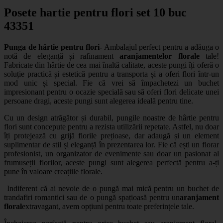
Posete hartie pentru flori set 10 buc
43351
Punga de hârtie pentru flori
- Ambalajul perfect pentru a adăuga o
notă de eleganță și rafinament
aranjamentelor florale
tale!
Fabricate din hârtie de cea mai înaltă calitate, aceste pungi îți oferă o
soluție practică și estetică pentru a transporta și a oferi flori într-un
mod unic și special. Fie că vrei să împachetezi un buchet
impresionant pentru o ocazie specială sau să oferi flori delicate unei
persoane dragi, aceste pungi sunt alegerea ideală pentru tine.
Cu un design atrăgător și durabil, pungile noastre de hârtie pentru
flori sunt concepute pentru a rezista utilizării repetate. Astfel, nu doar
îți protejează cu grijă florile prețioase, dar adaugă și un element
suplimentar de stil și eleganță în prezentarea lor. Fie că ești un florar
profesionist, un organizator de evenimente sau doar un pasionat al
frumuseții florilor, aceste pungi sunt alegerea perfectă pentru a-ți
pune în valoare creațiile florale.
Indiferent că ai nevoie de o pungă mai mică pentru un buchet de
trandafiri romantici sau de o pungă spațioasă pentru un
aranjament
floral
extravagant, avem opțiuni pentru toate preferințele tale.