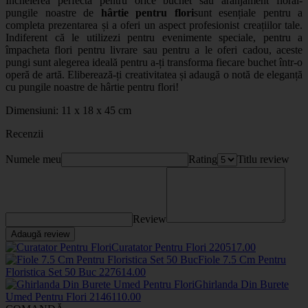
Încheierea perfectă pentru orice buchet sau
aranjament floral
-
pungile noastre de
hârtie pentru flori
sunt esențiale pentru a
completa prezentarea și a oferi un aspect profesionist creațiilor tale.
Indiferent că le utilizezi pentru evenimente speciale, pentru a
împacheta flori pentru livrare sau pentru a le oferi cadou, aceste
pungi sunt alegerea ideală pentru a-ți transforma fiecare buchet într-o
operă de artă. Eliberează-ți creativitatea și adaugă o notă de eleganță
cu pungile noastre de hârtie pentru flori!
Dimensiuni: 11 x 18 x 45 cm
Recenzii
Numele meu
Rating
Titlu review
Review
Adaugă review
Curatator Pentru Flori
2205
17
.00
Fiole 7.5 Cm Pentru
Floristica Set 50 Buc
2276
14
.00
Ghirlanda Din Burete
Umed Pentru Flori
2146
110
.00