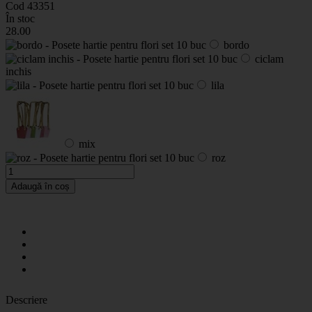
Cod 43351
În stoc
28
.00
bordo
ciclam
inchis
lila
mix
roz
Adaugă în coș
Descriere