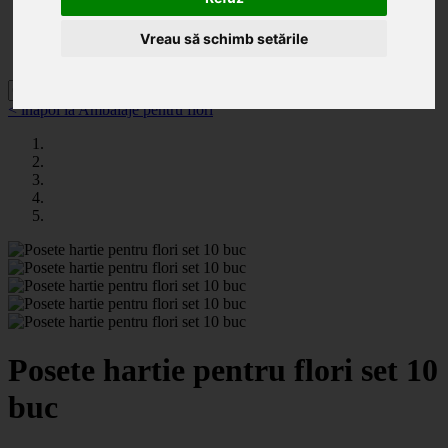
Categorii
Noutăți
Promoții
Vreau să schimb setările
Contact
< înapoi la Ambalaje pentru flori
Posete hartie pentru flori set 10
buc