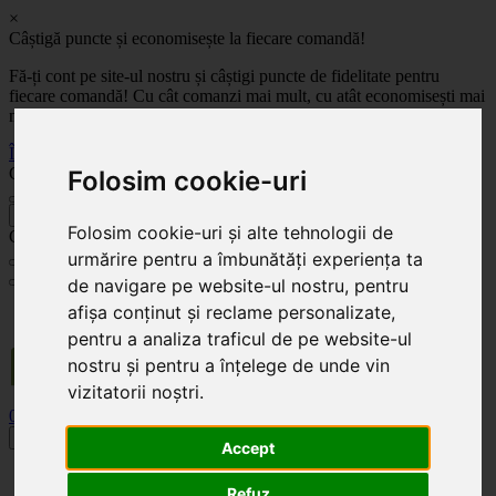
×
Câștigă puncte și economisește la fiecare comandă!
Fă-ți cont pe site-ul nostru și câștigi puncte de fidelitate pentru
fiecare comandă! Cu cât comanzi mai mult, cu atât economisești mai
mult!
Înregistrează-te acum
Celoplast
Folosim cookie-uri
înapoi
Folosim cookie-uri și alte tehnologii de
Celoplast
urmărire pentru a îmbunătăți experiența ta
de navigare pe website-ul nostru, pentru
Transportul este GRATUIT pentru comenzile mai mari de 350 Lei. Comanda minimă în
afișa conținut și reclame personalizate,
valoare de 100 Lei. Expediere în 1 - 2 zile lucrătoare.
pentru a analiza traficul de pe website-ul
nostru și pentru a înțelege de unde vin
vizitatorii noștri.
0
0
Toggle navigation
Accept
Acasă
Refuz