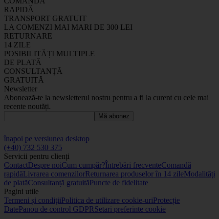
COMANDĂ
RAPIDĂ
TRANSPORT GRATUIT
LA COMENZI MAI MARI DE 300 LEI
RETURNARE
14 ZILE
POSIBILITĂȚI MULTIPLE
DE PLATĂ
CONSULTANȚĂ
GRATUITĂ
Newsletter
Abonează-te la newsletterul nostru pentru a fi la curent cu cele mai
recente noutăți.
Mă abonez
înapoi pe versiunea desktop
(+40) 732 530 375
Servicii pentru clienți
Contact
Despre noi
Cum cumpăr?
Întrebări frecvente
Comandă
rapidă
Livrarea comenzilor
Returnarea produselor în 14 zile
Modalități
de plată
Consultanță gratuită
Puncte de fidelitate
Pagini utile
Termeni și condiții
Politica de utilizare cookie-uri
Protecție
Date
Panou de control GDPR
Setari preferinte cookie