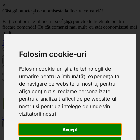
×
Câștigă puncte și economisește la fiecare comandă!
Fă-ți cont pe site-ul nostru și câștigi puncte de fidelitate pentru
fiecare comandă! Cu cât comanzi mai mult, cu atât economisești mai
mult!
Înregistrează-te acum
Celoplast
Folosim cookie-uri
înapoi
Celoplast
Folosim cookie-uri și alte tehnologii de
urmărire pentru a îmbunătăți experiența ta
de navigare pe website-ul nostru, pentru
Transportul este GRATUIT pentru comenzile mai mari de 350 Lei. Comanda minimă în
afișa conținut și reclame personalizate,
valoare de 100 Lei. Expediere în 1 - 2 zile lucrătoare.
pentru a analiza traficul de pe website-ul
nostru și pentru a înțelege de unde vin
vizitatorii noștri.
0
0
Toggle navigation
Accept
Acasă