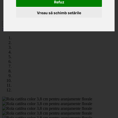
Categorii
Refuz
Noutăți
Promoții
Vreau să schimb setările
Contact
< înapoi la Panglici si role decorative