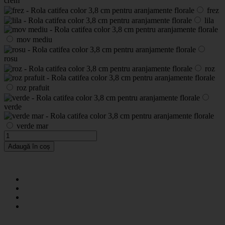
crem
frez
lila
mov mediu
rosu
roz
roz prafuit
verde
verde mar
Adaugă în coș