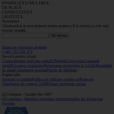
POSIBILITĂȚI MULTIPLE
DE PLATĂ
CONSULTANȚĂ
GRATUITĂ
Newsletter
Abonează-te la newsletterul nostru pentru a fi la curent cu cele mai
recente noutăți.
Mă abonez
înapoi pe versiunea desktop
(+40) 732 530 375
Servicii pentru clienți
Contact
Despre noi
Cum cumpăr?
Întrebări frecvente
Comandă
rapidă
Livrarea comenzilor
Returnarea produselor în 14 zile
Modalități
de plată
Consultanță gratuită
Puncte de fidelitate
Pagini utile
Termeni și condiții
Politica de utilizare cookie-uri
Protecție
Date
Panou de control GDPR
Setari preferinte cookie