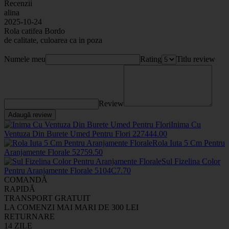
Recenzii
alina
2025-10-24
Rola catifea Bordo
de calitate, culoarea ca in poza
Numele meu
Rating
Titlu review
Review
Adaugă review
Inima Cu
Ventuza Din Burete Umed Pentru Flori
2274
44
.00
Rola Iuta 5 Cm Pentru
Aranjamente Florale
5275
9
.50
Sul Fizelina Color
Pentru Aranjamente Florale
5104C
7
.70
COMANDĂ
RAPIDĂ
TRANSPORT GRATUIT
LA COMENZI MAI MARI DE 300 LEI
RETURNARE
14 ZILE