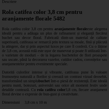
Descriere
Rola catifea color 3,8 cm pentru
aranjamente florale 5482
Rola catifea color 3,8 cm pentru
aranjamente florale
este alegerea
ideală pentru a adăuga un plus de rafinament și eleganță fiecărui
buchet sau decor floral. Fabricată dintr-un material de calitate
superioară, catifeaua se remarcă prin textura sa moale, fină și plăcută
la atingere, dar și prin aspectul luxos pe care îl conferă. Cu o lățime
de 3,8 cm, această rolă este ușor de manevrat și poate fi utilizată într-
o varietate de moduri – de la legarea buchetelor de flori proaspete
sau uscate, până la
decorarea vazelor, cutiilor cadou
, coronițelor sau
aranjamentelor pentru evenimente speciale.
Datorită culorilor intense și vibrante, catifeaua pune în valoare
frumusețea naturală a florilor și creează un contrast vizual deosebit,
transformând un simplu
buchet
într-o piesă de rezistență. Este ideală
pentru nunti, botezuri, aniversări sau orice alt moment festiv unde
detaliile contează. Cu
rola catifea color
3,8 cm, fiecare aranjament
floral devine o expresie de bun-gust și creativitate.
Dimensiuni 3,8 cm x 10 m