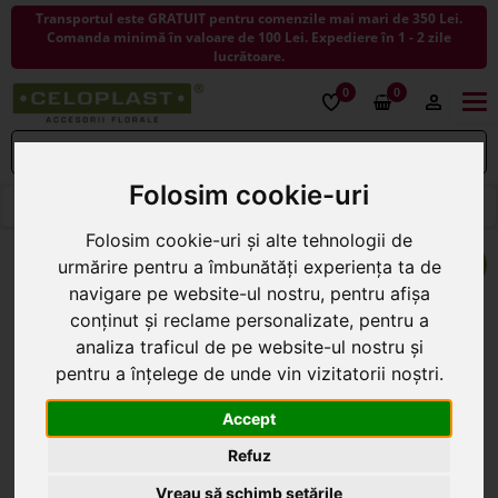
Transportul este GRATUIT pentru comenzile mai mari de 350 Lei.
Comanda minimă în valoare de 100 Lei. Expediere în 1 - 2 zile
lucrătoare.
0
0
Togg
navi
Folosim cookie-uri
< ÎNAPOI LA PANGLICI SI ROLE DECORATIVE
Folosim cookie-uri și alte tehnologii de
urmărire pentru a îmbunătăți experiența ta de
navigare pe website-ul nostru, pentru afișa
conținut și reclame personalizate, pentru a
analiza traficul de pe website-ul nostru și
pentru a înțelege de unde vin vizitatorii noștri.
Accept
Refuz
Vreau să schimb setările