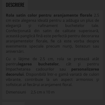
DESCRIERE
Rola satin color pentru aranjamente florale
2.5
cm este alegerea ideală pentru a adăuga un plus de
eleganță și rafinament buchetelor tale.
Confecționată din satin de calitate superioară,
această panglică fină este perfectă pentru decorarea
aranjamentelor florale, fie că este vorba despre
evenimente speciale precum nunți, botezuri sau
aniversări.
Cu o lățime de 2.5 cm, rola se pretează atât
pentru
legarea buchetelor
, cât și pentru
împachetarea cadourilor sau
personalizarea
decorului
. Disponibilă într-o gamă variată de culori
vibrante, contribuie la un aspect armonios și
sofisticat al fiecărui aranjament floral.
Dimensiuni 2,5 cm x 10 m