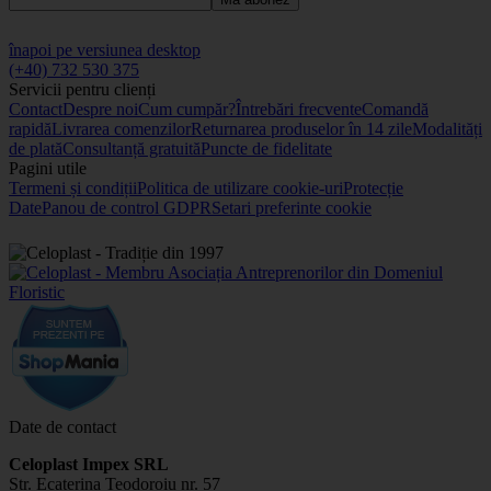
înapoi pe versiunea desktop
(+40) 732 530 375
Servicii pentru clienți
Contact
Despre noi
Cum cumpăr?
Întrebări frecvente
Comandă
rapidă
Livrarea comenzilor
Returnarea produselor în 14 zile
Modalități
de plată
Consultanță gratuită
Puncte de fidelitate
Pagini utile
Termeni și condiții
Politica de utilizare cookie-uri
Protecție
Date
Panou de control GDPR
Setari preferinte cookie
Date de contact
Celoplast Impex SRL
Str. Ecaterina Teodoroiu nr. 57