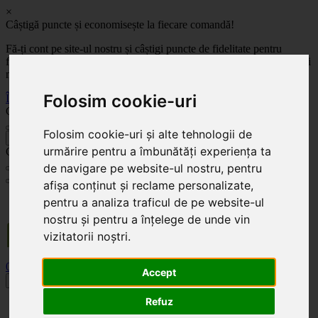
×
Câștigă puncte și economisește la fiecare comandă!
Fă-ți cont pe site-ul nostru și câștigi puncte de fidelitate pentru
fiecare comandă! Cu cât comanzi mai mult, cu atât economisești mai
mult!
Folosim cookie-uri
Înregistrează-te acum
Celoplast
Folosim cookie-uri și alte tehnologii de
înapoi
urmărire pentru a îmbunătăți experiența ta
Celoplast
de navigare pe website-ul nostru, pentru
afișa conținut și reclame personalizate,
Transportul este GRATUIT pentru comenzile mai mari de 350 Lei. Comanda minimă în
pentru a analiza traficul de pe website-ul
valoare de 100 Lei. Expediere în 1 - 2 zile lucrătoare.
nostru și pentru a înțelege de unde vin
vizitatorii noștri.
0
0
Accept
Toggle navigation
Refuz
Acasă