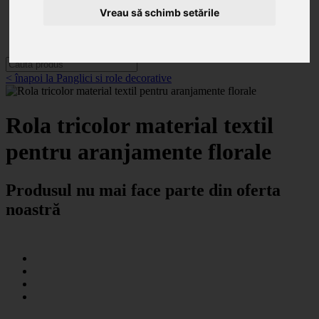
Categorii
Vreau să schimb setările
Noutăți
Promoții
Contact
< înapoi la Panglici si role decorative
Rola tricolor material textil
pentru aranjamente florale
Produsul nu mai face parte din oferta
noastră