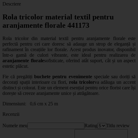
Descriere
Rola tricolor material textil pentru
aranjamente florale 441173
Rola tricolor din material textil pentru aranjamente florale este
perfectă pentru cei care doresc să adauge un strop de eleganță și
rafinament în creațiile lor florale. Acest produs inovator, disponibil
într-o gamă de culori vibrante, este ideal pentru realizarea de
aranjamente florale
sofisticate, oferind atât suport, cât și un aspect
estetic plăcut.
Fie că pregătiți
buchete pentru evenimente
speciale sau doriți să
decorați spații interioare cu flori,
rola tricolor
va adăuga un accent
distinct și colorat. Este un element esențial pentru orice florist care își
dorește să creeze aranjamente unice și atrăgătoare.
Dimensiuni: 0,6 cm x 25 m
Recenzii
Numele meu
Rating
Titlu review