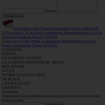
Review
Adaugă review
Sul Dantela Color Pentru Aranjamente Florale
5344
10
.00
Rola Satin 2,5 Cm
Pentru Aranjamente Florale
5376
4
.00
Sul Decor Color
Pentru Aranjamente Florale
5279
6
.00
COMANDĂ
RAPIDĂ
TRANSPORT GRATUIT
LA COMENZI MAI MARI DE 300 LEI
RETURNARE
14 ZILE
POSIBILITĂȚI MULTIPLE
DE PLATĂ
CONSULTANȚĂ
GRATUITĂ
Newsletter
Abonează-te la newsletterul nostru pentru a fi la curent cu cele mai
recente noutăți.
Mă abonez