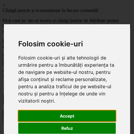
×
Câștigă puncte și economisește la fiecare comandă!
Fă-ți cont pe site-ul nostru și câștigi puncte de fidelitate pentru
fiecare comandă! Cu cât comanzi mai mult, cu atât economisești mai
mult!
Înregistrează-te acum
Folosim cookie-uri
Celoplast
Folosim cookie-uri și alte tehnologii de
înapoi
Celoplast
urmărire pentru a îmbunătăți experiența ta
de navigare pe website-ul nostru, pentru
afișa conținut și reclame personalizate,
Transportul este GRATUIT pentru comenzile mai mari de 350 Lei. Comanda minimă în
pentru a analiza traficul de pe website-ul
valoare de 100 Lei. Expediere în 1 - 2 zile lucrătoare.
nostru și pentru a înțelege de unde vin
vizitatorii noștri.
0
0
Accept
Toggle navigation
Refuz
Acasă