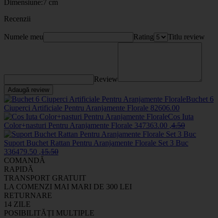
Dimensiune:7 cm
Recenzii
Numele meu
Rating
Titlu review
Review
Adaugă review
Buchet 6
Ciuperci Artificiale Pentru Aranjamente Florale
8260
6
.00
Cos Iuta
Color+nasturi Pentru Aranjamente Florale
34736
3
.00
,
4
.50
Suport Buchet Rattan Pentru Aranjamente Florale Set 3 Buc
33647
9
.50
,
15
.50
COMANDĂ
RAPIDĂ
TRANSPORT GRATUIT
LA COMENZI MAI MARI DE 300 LEI
RETURNARE
14 ZILE
POSIBILITĂȚI MULTIPLE