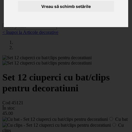
Categorii
Noutăți
Vreau să schimb setările
Promoții
Contact
< înapoi la Articole decorative
Set 12 ciuperci cu bat/clips
pentru decoratiuni
Cod 45121
În stoc
45
.00
Cu bat
Cu
clips