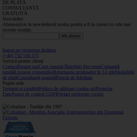
DE PLATĂ
CONSULTANȚĂ
GRATUITĂ
Newsletter
Abonează-te la newsletterul nostru pentru a fi la curent cu cele mai
recente noutăți.
Mă abonez
înapoi pe versiunea desktop
(+40) 732 530 375
Servicii pentru clienți
Contact
Despre noi
Cum cumpăr?
Întrebări frecvente
Comandă
rapidă
Livrarea comenzilor
Returnarea produselor în 14 zile
Modalități
de plată
Consultanță gratuită
Puncte de fidelitate
Pagini utile
Termeni și condiții
Politica de utilizare cookie-uri
Protecție
Date
Panou de control GDPR
Setari preferinte cookie