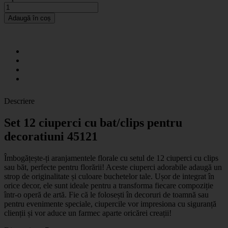
Adaugă în coș
Descriere
Set 12 ciuperci cu bat/clips pentru
decoratiuni 45121
Îmbogățește-ți aranjamentele florale cu setul de 12 ciuperci cu clips
sau băt, perfecte pentru florării! Aceste ciuperci adorabile adaugă un
strop de originalitate și culoare buchetelor tale. Ușor de integrat în
orice decor, ele sunt ideale pentru a transforma fiecare compoziție
într-o operă de artă. Fie că le folosești în decoruri de toamnă sau
pentru evenimente speciale, ciupercile vor impresiona cu siguranță
clienții și vor aduce un farmec aparte oricărei creații!