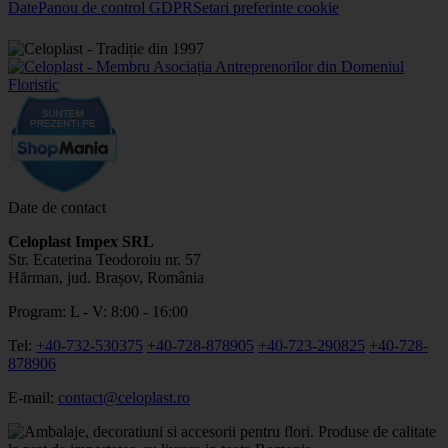
Date
Panou de control GDPR
Setari preferinte cookie
Date de contact
Celoplast Impex SRL
Str. Ecaterina Teodoroiu nr. 57
Hărman, jud. Brașov, România
Program: L - V: 8:00 - 16:00
Tel:
+40-732-530375
+40-728-878905
+40-723-290825
+40-728-
878906
E-mail:
contact@celoplast.ro