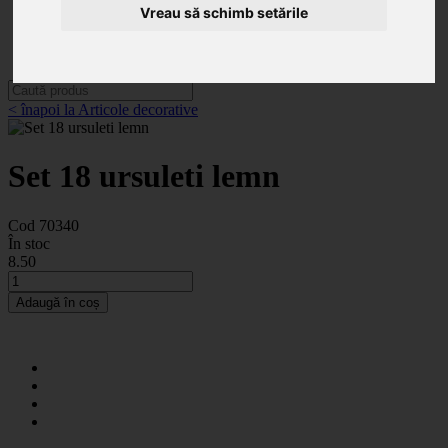
Categorii
Vreau să schimb setările
Noutăți
Promoții
Contact
< înapoi la Articole decorative
Set 18 ursuleti lemn
Cod 70340
În stoc
8
.50
Adaugă în coș