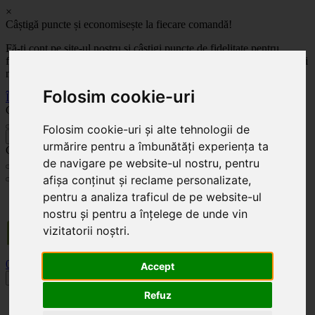
×
Câștigă puncte și economisește la fiecare comandă!
Fă-ți cont pe site-ul nostru și câștigi puncte de fidelitate pentru
fiecare comandă! Cu cât comanzi mai mult, cu atât economisești mai
mult!
Folosim cookie-uri
Înregistrează-te acum
Celoplast
Folosim cookie-uri și alte tehnologii de
înapoi
urmărire pentru a îmbunătăți experiența ta
Celoplast
de navigare pe website-ul nostru, pentru
afișa conținut și reclame personalizate,
pentru a analiza traficul de pe website-ul
Transportul este GRATUIT pentru comenzile mai mari de 350 Lei. Comanda minimă în
valoare de 100 Lei. Expediere în 1 - 2 zile lucrătoare.
nostru și pentru a înțelege de unde vin
vizitatorii noștri.
0
0
Accept
Toggle navigation
Refuz
Acasă