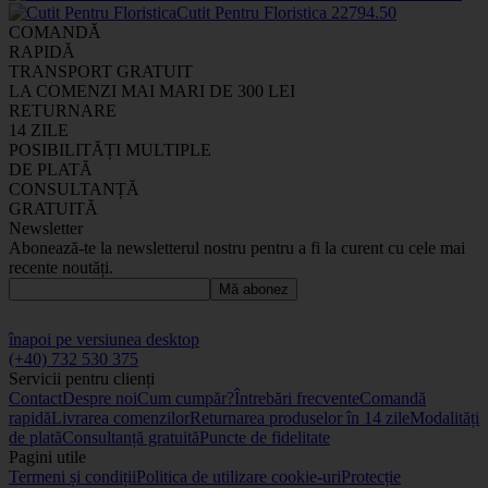
Cutit Pentru Floristica
2279
4
.50
COMANDĂ
RAPIDĂ
TRANSPORT GRATUIT
LA COMENZI MAI MARI DE 300 LEI
RETURNARE
14 ZILE
POSIBILITĂȚI MULTIPLE
DE PLATĂ
CONSULTANȚĂ
GRATUITĂ
Newsletter
Abonează-te la newsletterul nostru pentru a fi la curent cu cele mai
recente noutăți.
Mă abonez
înapoi pe versiunea desktop
(+40) 732 530 375
Servicii pentru clienți
Contact
Despre noi
Cum cumpăr?
Întrebări frecvente
Comandă
rapidă
Livrarea comenzilor
Returnarea produselor în 14 zile
Modalități
de plată
Consultanță gratuită
Puncte de fidelitate
Pagini utile
Termeni și condiții
Politica de utilizare cookie-uri
Protecție