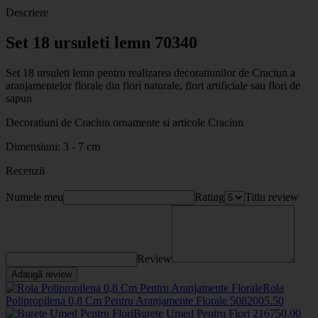
Descriere
Set 18 ursuleti lemn 70340
Set 18 ursuleti lemn pentru realizarea decoratiunilor de Craciun a
aranjamentelor florale din flori naturale, flori artificiale sau flori de
sapun
Decoratiuni de Craciun ornamente si articole Craciun
Dimensiuni: 3 - 7 cm
Recenzii
Numele meu
Rating
Titlu review
Review
Adaugă review
Rola
Polipropilena 0,8 Cm Pentru Aranjamente Florale
508200
5
.50
Burete Umed Pentru Flori
2167
50
.00