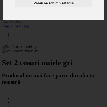
Categorii
Vreau să schimb setările
Noutăți
Promoții
Contact
< înapoi la Cosuri
Set 2 cosuri nuiele gri
Produsul nu mai face parte din oferta
noastră