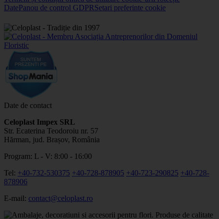
Date
Panou de control GDPR
Setari preferinte cookie
Date de contact
Celoplast Impex SRL
Str. Ecaterina Teodoroiu nr. 57
Hărman, jud. Brașov, România
Program: L - V: 8:00 - 16:00
Tel:
+40-732-530375
+40-728-878905
+40-723-290825
+40-728-
878906
E-mail:
contact@celoplast.ro