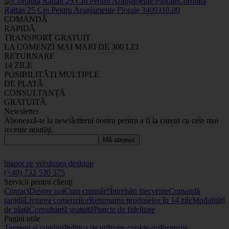
Coronita
Rattan 25 Cm Pentru Aranjamente Florale
34091
10
.00
COMANDĂ
RAPIDĂ
TRANSPORT GRATUIT
LA COMENZI MAI MARI DE 300 LEI
RETURNARE
14 ZILE
POSIBILITĂȚI MULTIPLE
DE PLATĂ
CONSULTANȚĂ
GRATUITĂ
Newsletter
Abonează-te la newsletterul nostru pentru a fi la curent cu cele mai
recente noutăți.
Mă abonez
înapoi pe versiunea desktop
(+40) 732 530 375
Servicii pentru clienți
Contact
Despre noi
Cum cumpăr?
Întrebări frecvente
Comandă
rapidă
Livrarea comenzilor
Returnarea produselor în 14 zile
Modalități
de plată
Consultanță gratuită
Puncte de fidelitate
Pagini utile
Termeni și condiții
Politica de utilizare cookie-uri
Protecție