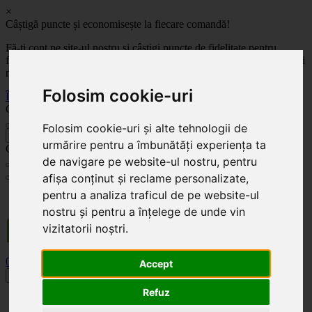
×
Câștigă puncte și economisește la fiecare comandă!
Fă-ți cont pe site-ul nostru și câștigi puncte de fidelitate pentru
fiecare comandă! Cu cât comanzi mai mult, cu atât economisești mai
mult!
Folosim cookie-uri
Înregistrează-te acum
Celoplast
Folosim cookie-uri și alte tehnologii de
înapoi
urmărire pentru a îmbunătăți experiența ta
Celoplast
de navigare pe website-ul nostru, pentru
afișa conținut și reclame personalizate,
pentru a analiza traficul de pe website-ul
Transportul este GRATUIT pentru comenzile mai mari de 350 Lei. Comanda minimă în
valoare de 100 Lei. Expediere în 1 - 2 zile lucrătoare.
nostru și pentru a înțelege de unde vin
vizitatorii noștri.
0
0
Accept
Toggle navigation
Refuz
Acasă