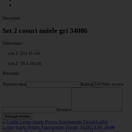
Descriere
Set 2 cosuri nuiele gri 34086
Dimesiuni :
cos 1 21x 11 cm
cos 2 16 x 10 cm
Recenzii
Numele meu
Rating
Titlu review
Review
Adaugă review
Ladita
Lemn+toarta Pentru Aranjamente Florale
34286
24
.00
,
29
.00