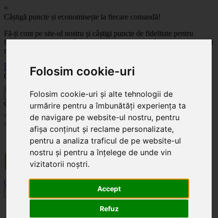
×
Câștigă puncte și economisește la fiecare comandă!
Fă-ți cont pe site-ul nostru și câștigi puncte de fidelitate pentru
fiecare comandă! Cu cât comanzi mai mult, cu atât economisești mai
mult!
Înregistrează-te acum
Folosim cookie-uri
Celoplast
Folosim cookie-uri și alte tehnologii de
înapoi
Celoplast
urmărire pentru a îmbunătăți experiența ta
de navigare pe website-ul nostru, pentru
afișa conținut și reclame personalizate,
Transportul este GRATUIT pentru comenzile mai mari de 350 Lei. Comanda minimă în
pentru a analiza traficul de pe website-ul
valoare de 100 Lei. Expediere în 1 - 2 zile lucrătoare.
nostru și pentru a înțelege de unde vin
vizitatorii noștri.
0
0
Accept
Toggle navigation
Refuz
Acasă