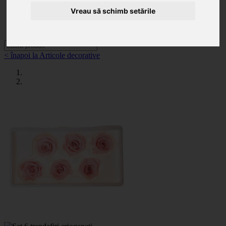
Categorii
Noutăți
Vreau să schimb setările
Promoții
Contact
< înapoi la Articole decorative