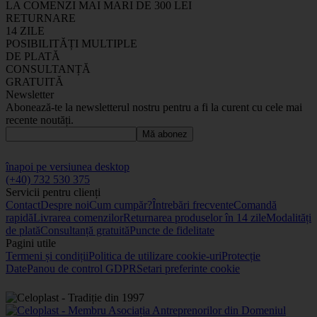
LA COMENZI MAI MARI DE 300 LEI
RETURNARE
14 ZILE
POSIBILITĂȚI MULTIPLE
DE PLATĂ
CONSULTANȚĂ
GRATUITĂ
Newsletter
Abonează-te la newsletterul nostru pentru a fi la curent cu cele mai
recente noutăți.
Mă abonez
înapoi pe versiunea desktop
(+40) 732 530 375
Servicii pentru clienți
Contact
Despre noi
Cum cumpăr?
Întrebări frecvente
Comandă
rapidă
Livrarea comenzilor
Returnarea produselor în 14 zile
Modalități
de plată
Consultanță gratuită
Puncte de fidelitate
Pagini utile
Termeni și condiții
Politica de utilizare cookie-uri
Protecție
Date
Panou de control GDPR
Setari preferinte cookie