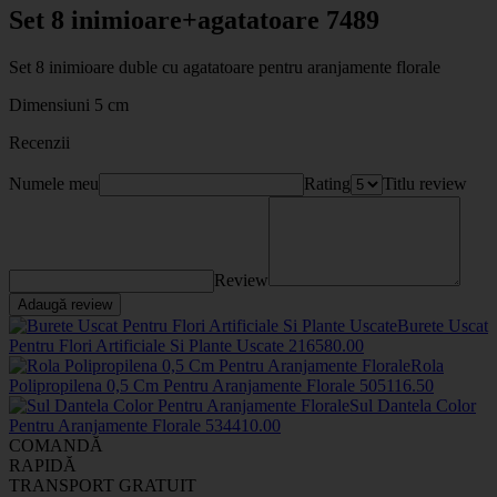
Set 8 inimioare+agatatoare 7489
Set 8 inimioare duble cu agatatoare pentru aranjamente florale
Dimensiuni 5 cm
Recenzii
Numele meu
Rating
Titlu review
Review
Adaugă review
Burete Uscat
Pentru Flori Artificiale Si Plante Uscate
2165
80
.00
Rola
Polipropilena 0,5 Cm Pentru Aranjamente Florale
50511
6
.50
Sul Dantela Color
Pentru Aranjamente Florale
5344
10
.00
COMANDĂ
RAPIDĂ
TRANSPORT GRATUIT