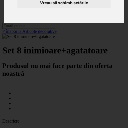
Categorii
Vreau să schimb setările
Noutăți
Promoții
Contact
< înapoi la Articole decorative
Set 8 inimioare+agatatoare
Produsul nu mai face parte din oferta
noastră
Descriere