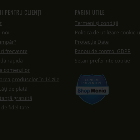
II PENTRU CLIENȚI
PAGINI UTILE
t
Termeni și condiții
 noi
Politica de utilizare cookie-u
umpăr?
Protecție Date
ri frecvente
Panou de control GDPR
dă rapidă
Setari preferinte cookie
ea comenzilor
rea produselor în 14 zile
ăți de plată
tanță gratuită
de fidelitate