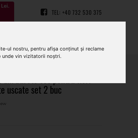
Lei.
TEL: +40 732 530 375
0
0
te-ul nostru, pentru afișa conținut și reclame
unde vin vizitatorii noștri.
te set 2 buc
din burete sec pentru flori
nte uscate set 2 buc