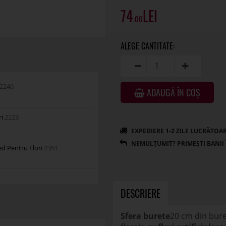
74
.00
2246
ADAUGĂ ÎN COȘ
ri
2223
ed Pentru Flori
2351
DESCRIERE
Sfera burete
20 cm din bure