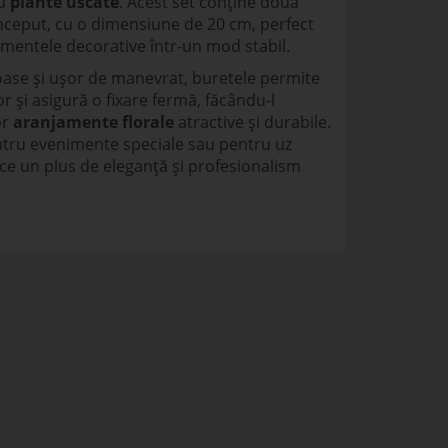
u
plante uscate
. Acest set conține două
nceput, cu o dimensiune de 20 cm, perfect
lementele decorative într-un mod stabil.
roase și ușor de manevrat, buretele permite
or și asigură o fixare fermă, făcându-l
or
aranjamente florale
atractive și durabile.
entru evenimente speciale sau pentru uz
ce un plus de eleganță și profesionalism