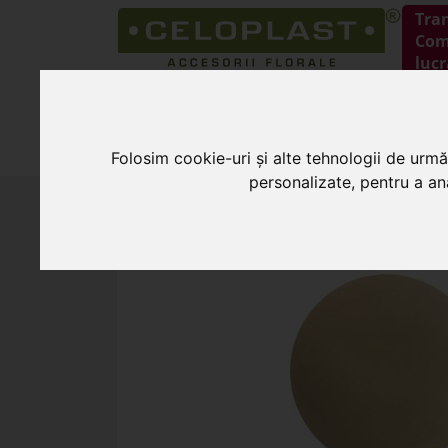
Tra
Coma
lucr
HOME
PRODUSE
Folosim cookie-uri și alte tehnologii de urmă
personalizate, pentru a ana
HOME
»
Burete pentru flori
»
Sfera burete