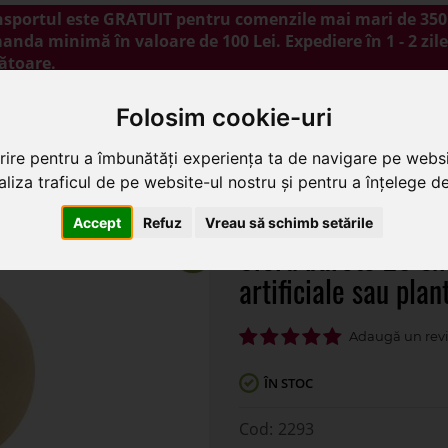
nsportul este GRATUIT pentru comenzile mai mari de 350 
nda minimă în valoare de 100 Lei. Expediere în 1 - 2 zile
ătoare.
NOUTĂȚI
PROMOȚII
BLOG
CONTACT
Folosim cookie-uri
rire pentru a îmbunătăți experiența ta de navigare pe websi
liza traficul de pe website-ul nostru și pentru a înțelege de 
 20 cm din burete sec pentru flori artificiale sau plante usca
Accept
Refuz
Vreau să schimb setările
Sfera burete 20 cm 
artificiale sau pla
ÎN STOC
2293