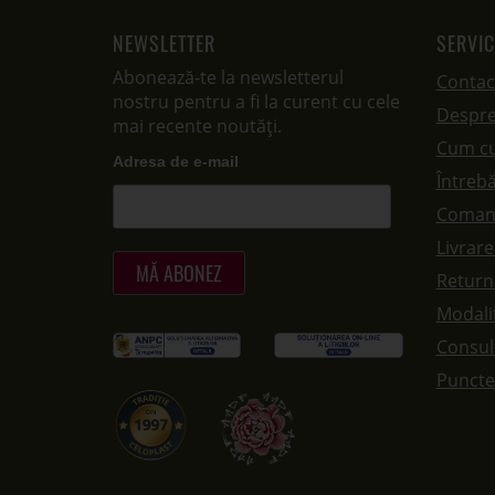
NEWSLETTER
SERVIC
Abonează-te la newsletterul
Contac
nostru pentru a fi la curent cu cele
Despre
mai recente noutăți.
Cum c
Adresa de e-mail
Întrebă
Coman
Livrar
Returna
Modalit
Consul
Puncte 