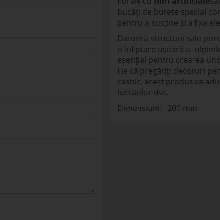
florale cu
flori artificiale
sa
bucăți de burete special co
pentru a susține și a fixa e
Datorită structurii sale po
o înfiptare ușoară a tulpinil
esențial pentru crearea un
Fie că pregătiți decoruri p
casnic, acest produs va adu
lucrărilor dvs.
Dimensiuni: 200 mm