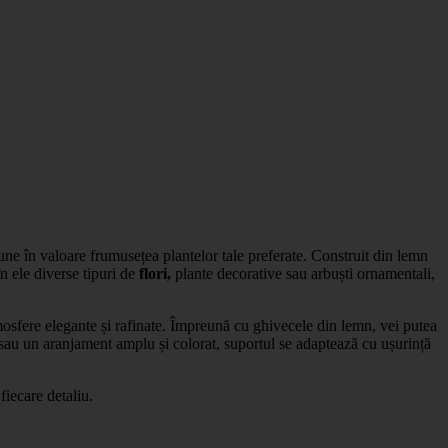
une în valoare frumusețea plantelor tale preferate. Construit din lemn
în ele diverse tipuri de
flori,
plante decorative sau arbuști ornamentali,
mosfere elegante și rafinate. Împreună cu ghivecele din lemn, vei putea
 sau un aranjament amplu și colorat, suportul se adaptează cu ușurință
fiecare detaliu.