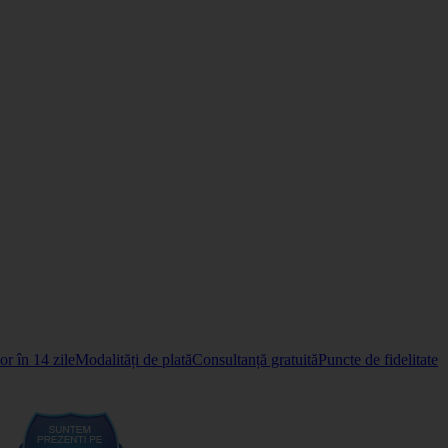
r în 14 zile
Modalități de plată
Consultanță gratuită
Puncte de fidelitate