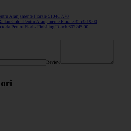
entru Aranjamente Florale
5104C
7
.70
attan Color Pentru Aranjamente Florale
35532
19
.00
ctoria Pentru Flori - Finishing Touch
6072
45
.00
Review
ori