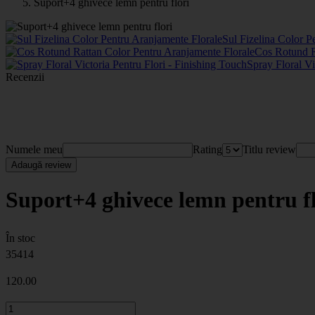
Suport+4 ghivece lemn pentru flori
Sul Fizelina Color P
Cos Rotund R
Spray Floral Vi
Recenzii
Numele meu
Rating
Titlu review
Adaugă review
Suport+4 ghivece lemn pentru fl
În stoc
35414
120
.00