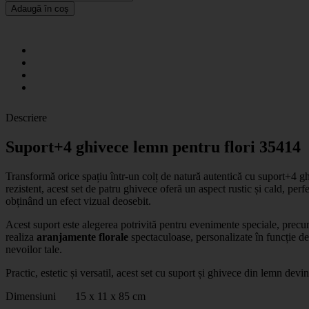
Adaugă în coș
Descriere
Suport+4 ghivece lemn pentru flori 35414
Transformă orice spațiu într-un colț de natură autentică cu
suport+4 gh
rezistent, acest set de patru ghivece oferă un aspect rustic și cald, per
obținând un efect vizual deosebit.
Acest suport este alegerea potrivită pentru evenimente speciale, prec
realiza
aranjamente florale
spectaculoase, personalizate în funcție de
nevoilor tale.
Practic, estetic și versatil, acest set cu suport și ghivece din lemn devi
Dimensiuni 15 x 11 x 85 cm