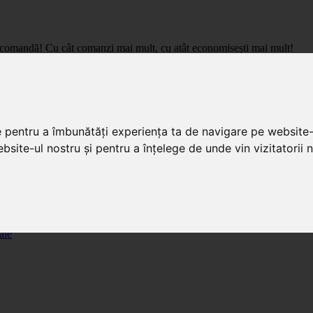
care comandă! Cu cât comanzi mai mult, cu atât economisești mai mult!
pret de importator, cu livrare in toata Romania.
e pentru a îmbunătăți experiența ta de navigare pe website-
bsite-ul nostru și pentru a înțelege de unde vin vizitatorii n
ale