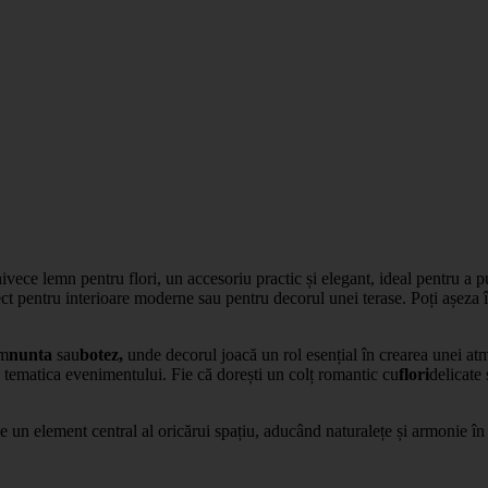
ivece lemn pentru flori,
un accesoriu practic și elegant, ideal pentru a p
fect pentru interioare moderne sau pentru decorul unei terase. Poți așeza 
um
nunta
sau
botez,
unde decorul joacă un rol esențial în crearea unei at
 tematica evenimentului. Fie că dorești un colț romantic cu
flori
delicate
ne un element central al oricărui spațiu, aducând naturalețe și armonie în 