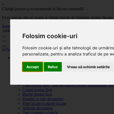
×
Câștigă puncte și economisește la fiecare comandă!
Fă-ți cont pe site-ul nostru și câștigi puncte de fidelitate pentru fie
Înregistrează-te acum
Ambalaje, decoratiuni si accesorii pentru flori. Produse de calitate la 
Folosim cookie-uri
Folosim cookie-uri și alte tehnologii de urmărir
personalizate, pentru a analiza traficul de pe we
Produse
Plante artificiale la ghiveci
Ambalaje pentru flori
Accept
Refuz
Vreau să schimb setările
Flori de săpun
Produse Sf. Valentin 2026
Flori artificiale
Cutii pentru flori, cutii decorative pentru aranjamente flor
Cosuri pentru flori
Burete pentru flori
Panglici si role decorative
Flori uscate si plante uscate
Articole decorative
Vase ceramica si sticla