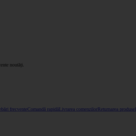
ente noutăți.
ebări frecvente
Comandă rapidă
Livrarea comenzilor
Returnarea produselo