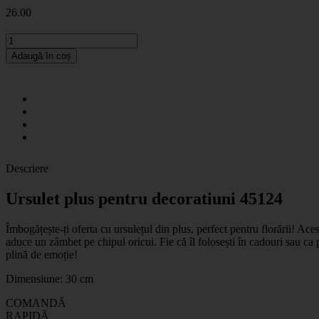
26
.00
Adaugă în coș
Descriere
Ursulet plus pentru decoratiuni 45124
Îmbogățește-ți oferta cu ursulețul din plus, perfect pentru florării! Ace
aduce un zâmbet pe chipul oricui. Fie că îl folosești în cadouri sau ca 
plină de emoție!
Dimensiune: 30 cm
COMANDĂ
RAPIDĂ