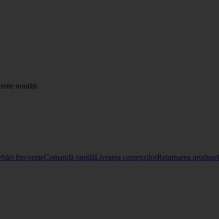
ente noutăți.
ebări frecvente
Comandă rapidă
Livrarea comenzilor
Returnarea produselo