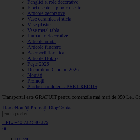
Panglici si role decorative
Flori uscate si plante uscate
Articole decorative
Vase ceramica si sticla
Vase plastic
Vase metal tabla
Lumanari decorative
Articole nunta
Articole funerare
Accesorii floristica
Articole Hobby
Paște 2026
Decoratiuni Craciun 2026
Noutăți
Promoții
Produse cu defect - PRET REDUS
Transportul este GRATUIT pentru comenzile mai mari de 350 Lei. Coma
Home
Noutăți
Promoții
Blog
Contact
TEL: +40 732 530 375
0
0
HOME