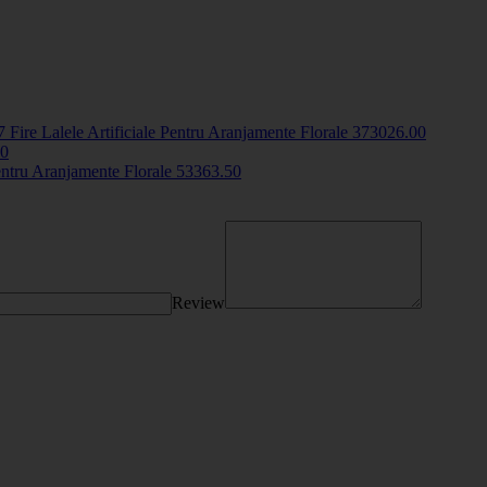
 Fire Lalele Artificiale Pentru Aranjamente Florale
3730
26
.00
00
entru Aranjamente Florale
5336
3
.50
Review