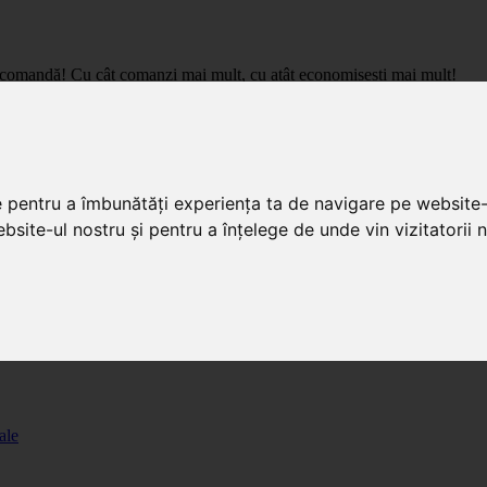
care comandă! Cu cât comanzi mai mult, cu atât economisești mai mult!
pret de importator, cu livrare in toata Romania.
e pentru a îmbunătăți experiența ta de navigare pe website-
bsite-ul nostru și pentru a înțelege de unde vin vizitatorii n
ale