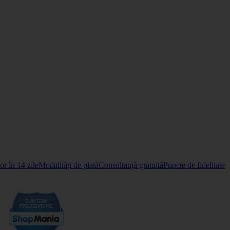
r în 14 zile
Modalități de plată
Consultanță gratuită
Puncte de fidelitate