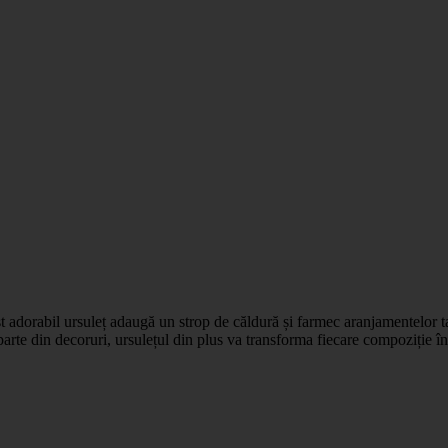
st adorabil ursuleț adaugă un strop de căldură și farmec aranjamentelor tal
parte din decoruri, ursulețul din plus va transforma fiecare compoziție în