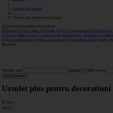
»
Articole decorative
»
Ursulet plus pentru decoratiuni
Buchet 7
Cleste Midi Pentru Floristica
2313
80
.
Rola Satin+buline P
Recenzii
Numele meu
Rating
Titlu review
Adaugă review
Ursulet plus pentru decoratiuni
În stoc
45124