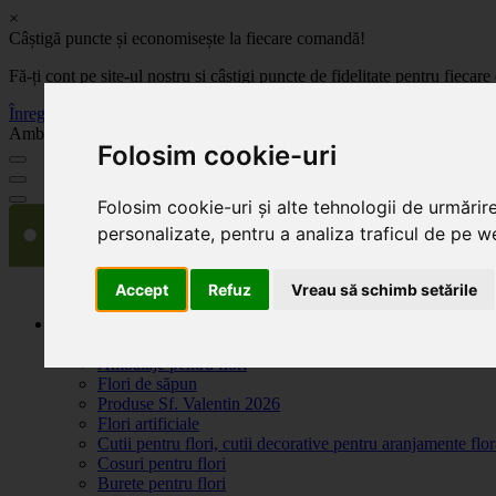
×
Câștigă puncte și economisește la fiecare comandă!
Fă-ți cont pe site-ul nostru și câștigi puncte de fidelitate pentru fie
Înregistrează-te acum
Ambalaje, decoratiuni si accesorii pentru flori. Produse de calitate la 
Folosim cookie-uri
Folosim cookie-uri și alte tehnologii de urmărir
personalizate, pentru a analiza traficul de pe we
Accept
Refuz
Vreau să schimb setările
Produse
Plante artificiale la ghiveci
Ambalaje pentru flori
Flori de săpun
Produse Sf. Valentin 2026
Flori artificiale
Cutii pentru flori, cutii decorative pentru aranjamente flor
Cosuri pentru flori
Burete pentru flori