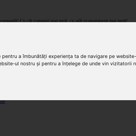
care comandă! Cu cât comanzi mai mult, cu atât economisești mai mult!
pret de importator, cu livrare in toata Romania.
e pentru a îmbunătăți experiența ta de navigare pe website-
bsite-ul nostru și pentru a înțelege de unde vin vizitatorii n
ale