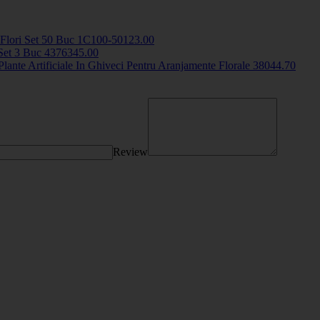
 Flori Set 50 Buc
1C100-501
23
.00
 Set 3 Buc
43763
45
.00
Plante Artificiale In Ghiveci Pentru Aranjamente Florale
3804
4
.70
Review