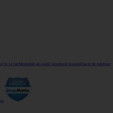
r în 14 zile
Modalități de plată
Consultanță gratuită
Puncte de fidelitate
kie