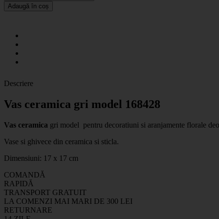
Adaugă în coș
Descriere
Vas ceramica gri model 168428
Vas ceramica
gri model pentru
decoratiuni si aranjamente florale
deos
Vase si ghivece din ceramica si sticla
.
Dimensiuni: 17 x 17 cm
COMANDĂ
RAPIDĂ
TRANSPORT GRATUIT
LA COMENZI MAI MARI DE 300 LEI
RETURNARE
14 ZILE