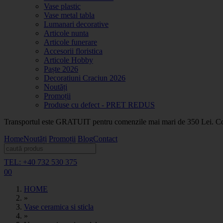
Vase plastic
Vase metal tabla
Lumanari decorative
Articole nunta
Articole funerare
Accesorii floristica
Articole Hobby
Paște 2026
Decoratiuni Craciun 2026
Noutăți
Promoții
Produse cu defect - PRET REDUS
Transportul este GRATUIT pentru comenzile mai mari de 350 Lei. Coma
Home
Noutăți
Promoții
Blog
Contact
TEL: +40 732 530 375
0
0
HOME
»
Vase ceramica si sticla
»