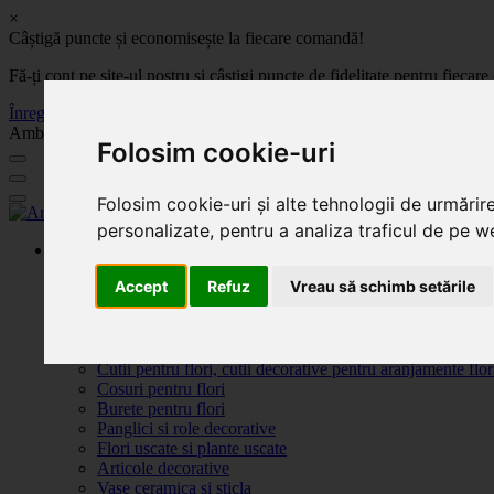
×
Câștigă puncte și economisește la fiecare comandă!
Fă-ți cont pe site-ul nostru și câștigi puncte de fidelitate pentru fie
Înregistrează-te acum
Ambalaje, decoratiuni si accesorii pentru flori. Produse de calitate la 
Folosim cookie-uri
Folosim cookie-uri și alte tehnologii de urmărir
personalizate, pentru a analiza traficul de pe we
Produse
Plante artificiale la ghiveci
Accept
Refuz
Vreau să schimb setările
Ambalaje pentru flori
Flori de săpun
Produse Sf. Valentin 2026
Flori artificiale
Cutii pentru flori, cutii decorative pentru aranjamente flor
Cosuri pentru flori
Burete pentru flori
Panglici si role decorative
Flori uscate si plante uscate
Articole decorative
Vase ceramica si sticla