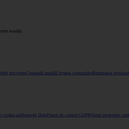
ente noutăți.
ebări frecvente
Comandă rapidă
Livrarea comenzilor
Returnarea produselo
re cookie-uri
Protecție Date
Panou de control GDPR
Setari preferinte coo