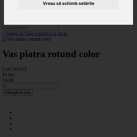
Categorii
Vreau să schimb setările
Noutăți
Promoții
Contact
< înapoi la Vase ceramica si sticla
Vas piatra rotund color
Cod 167413
În stoc
14
.00
Adaugă în coș