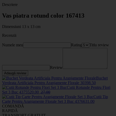
Descriere
Vas piatra rotund color 167413
Dimensiuni 13 x 13 cm
Recenzii
Numele meu
Rating
Titlu review
Review
Adaugă review
Buchet
Verdeata Artificiala Pentru Aranjamente Florale
3039
8
.50
Cutii Rotunde Pentru Flori
Set 3 Buc
43755
20
.00
,
27
.00
Cutii Tip
Carte Pentru Aranjamente Florale Set 3 Buc
43766
31
.00
COMANDĂ
RAPIDĂ
TRANSPORT GRATUIT