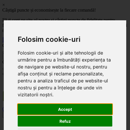
×
Câștigă puncte și economisește la fiecare comandă!
Fă-ți cont pe site-ul nostru și câștigi puncte de fidelitate pentru
fiecare comandă! Cu cât comanzi mai mult, cu atât economisești mai
mult!
Folosim cookie-uri
Înregistrează-te acum
Celoplast
Folosim cookie-uri și alte tehnologii de
înapoi
urmărire pentru a îmbunătăți experiența ta
Celoplast
de navigare pe website-ul nostru, pentru
afișa conținut și reclame personalizate,
pentru a analiza traficul de pe website-ul
Transportul este GRATUIT pentru comenzile mai mari de 350 Lei. Comanda minimă în
valoare de 100 Lei. Expediere în 1 - 2 zile lucrătoare.
nostru și pentru a înțelege de unde vin
vizitatorii noștri.
0
0
Accept
Toggle navigation
Refuz
Acasă