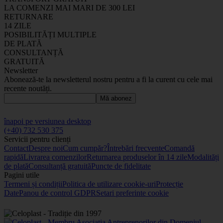
LA COMENZI MAI MARI DE 300 LEI
RETURNARE
14 ZILE
POSIBILITĂȚI MULTIPLE
DE PLATĂ
CONSULTANȚĂ
GRATUITĂ
Newsletter
Abonează-te la newsletterul nostru pentru a fi la curent cu cele mai
recente noutăți.
Mă abonez
înapoi pe versiunea desktop
(+40) 732 530 375
Servicii pentru clienți
Contact
Despre noi
Cum cumpăr?
Întrebări frecvente
Comandă
rapidă
Livrarea comenzilor
Returnarea produselor în 14 zile
Modalități
de plată
Consultanță gratuită
Puncte de fidelitate
Pagini utile
Termeni și condiții
Politica de utilizare cookie-uri
Protecție
Date
Panou de control GDPR
Setari preferinte cookie