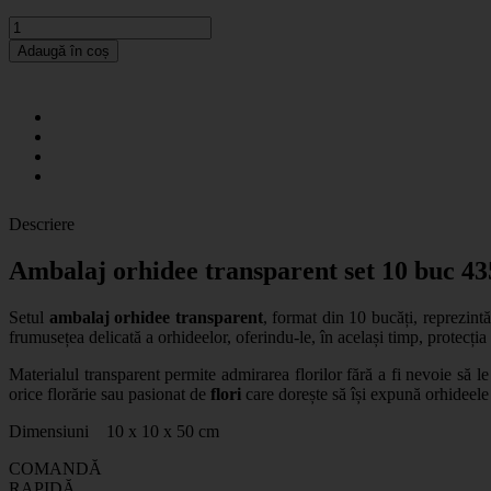
Adaugă în coș
Descriere
Ambalaj orhidee transparent set 10 buc 4
Setul
ambalaj orhidee transparent
, format din 10 bucăți, reprezint
frumusețea delicată a orhideelor, oferindu-le, în același timp, protecția
Materialul transparent permite admirarea florilor fără a fi nevoie să l
orice florărie sau pasionat de
flori
care dorește să își expună orhideele 
Dimensiuni 10 x 10 x 50 cm
COMANDĂ
RAPIDĂ