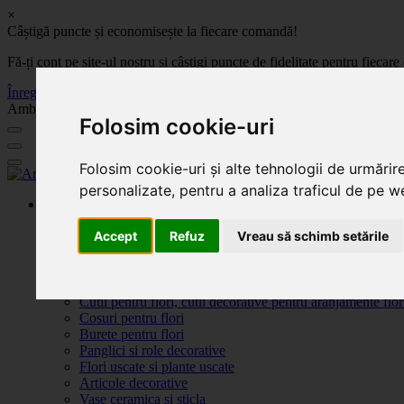
×
Câștigă puncte și economisește la fiecare comandă!
Fă-ți cont pe site-ul nostru și câștigi puncte de fidelitate pentru fie
Înregistrează-te acum
Ambalaje, decoratiuni si accesorii pentru flori. Produse de calitate la 
Folosim cookie-uri
Folosim cookie-uri și alte tehnologii de urmărir
personalizate, pentru a analiza traficul de pe we
Produse
Plante artificiale la ghiveci
Accept
Refuz
Vreau să schimb setările
Ambalaje pentru flori
Flori de săpun
Produse Sf. Valentin 2026
Flori artificiale
Cutii pentru flori, cutii decorative pentru aranjamente flor
Cosuri pentru flori
Burete pentru flori
Panglici si role decorative
Flori uscate si plante uscate
Articole decorative
Vase ceramica si sticla