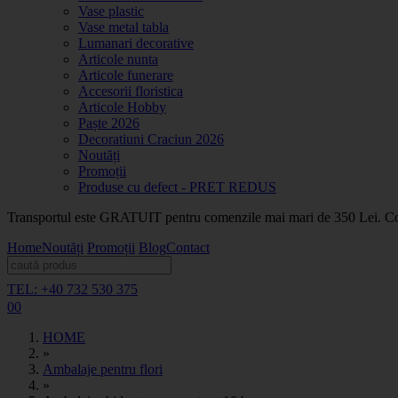
Vase plastic
Vase metal tabla
Lumanari decorative
Articole nunta
Articole funerare
Accesorii floristica
Articole Hobby
Paște 2026
Decoratiuni Craciun 2026
Noutăți
Promoții
Produse cu defect - PRET REDUS
Transportul este GRATUIT pentru comenzile mai mari de 350 Lei. Coma
Home
Noutăți
Promoții
Blog
Contact
TEL: +40 732 530 375
0
0
HOME
»
Ambalaje pentru flori
»