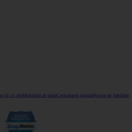
r în 14 zile
Modalități de plată
Consultanță gratuită
Puncte de fidelitate