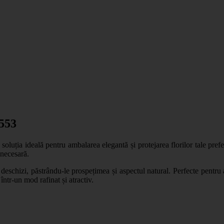
3553
ă soluția ideală pentru ambalarea elegantă și protejarea florilor tale pr
 necesară.
e deschizi, păstrându-le prospețimea și aspectul natural. Perfecte pentru
într-un mod rafinat și atractiv.