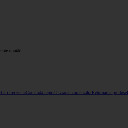
ente noutăți.
ebări frecvente
Comandă rapidă
Livrarea comenzilor
Returnarea produselo