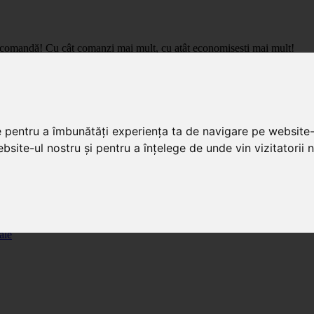
care comandă! Cu cât comanzi mai mult, cu atât economisești mai mult!
pret de importator, cu livrare in toata Romania.
e pentru a îmbunătăți experiența ta de navigare pe website-
bsite-ul nostru și pentru a înțelege de unde vin vizitatorii n
ale