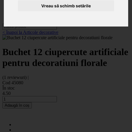
Categorii
Noutăți
Vreau să schimb setările
Promoții
Contact
< înapoi la Articole decorative
Buchet 12 ciupercute artificiale
pentru decoratiuni florale
(1 reviewuri) |
Cod 45080
În stoc
4
.50
Adaugă în coș