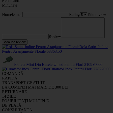
Recomand!
Minunate
Numele meu
Rating
Titlu review
Review
Adaugă review
Rola Satin+buline
Pentru Aranjamente Florale
5336
3
.50
Floreta Mini Din Burete Umed Pentru Flori
2109V
7
.00
Curatator Inox Pentru Flori
2282
20
.00
COMANDĂ
RAPIDĂ
TRANSPORT GRATUIT
LA COMENZI MAI MARI DE 300 LEI
RETURNARE
14 ZILE
POSIBILITĂȚI MULTIPLE
DE PLATĂ
CONSULTANȚĂ