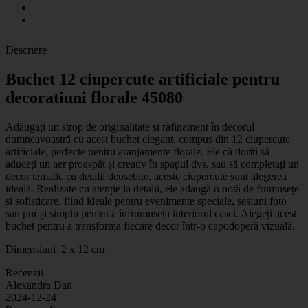
Descriere
Buchet 12 ciupercute artificiale pentru
decoratiuni florale 45080
Adăugați un strop de originalitate și rafinament în decorul
dumneavoastră cu acest buchet elegant, compus din 12 ciupercute
artificiale, perfecte pentru aranjamente florale. Fie că doriți să
aduceți un aer proaspăt și creativ în spațiul dvs. sau să completați un
decor tematic cu detalii deosebite, aceste ciupercute sunt alegerea
ideală. Realizate cu atenție la detalii, ele adaugă o notă de frumusețe
și sofisticare, fiind ideale pentru evenimente speciale, sesiuni foto
sau pur și simplu pentru a înfrumuseța interiorul casei. Alegeți acest
buchet pentru a transforma fiecare decor într-o capodoperă vizuală.
Dimensiuni 2 x 12 cm
Recenzii
Alexandra Dan
2024-12-24