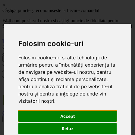
×
Câștigă puncte și economisește la fiecare comandă!
Fă-ți cont pe site-ul nostru și câștigi puncte de fidelitate pentru
fiecare comandă! Cu cât comanzi mai mult, cu atât economisești mai
mult!
Înregistrează-te acum
Folosim cookie-uri
Celoplast
Folosim cookie-uri și alte tehnologii de
înapoi
Celoplast
urmărire pentru a îmbunătăți experiența ta
de navigare pe website-ul nostru, pentru
afișa conținut și reclame personalizate,
Transportul este GRATUIT pentru comenzile mai mari de 350 Lei. Comanda minimă în
pentru a analiza traficul de pe website-ul
valoare de 100 Lei. Expediere în 1 - 2 zile lucrătoare.
nostru și pentru a înțelege de unde vin
vizitatorii noștri.
0
0
Accept
Toggle navigation
Refuz
Acasă