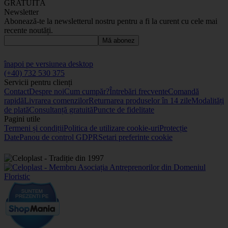
GRATUITĂ
Newsletter
Abonează-te la newsletterul nostru pentru a fi la curent cu cele mai
recente noutăți.
Mă abonez
înapoi pe versiunea desktop
(+40) 732 530 375
Servicii pentru clienți
Contact
Despre noi
Cum cumpăr?
Întrebări frecvente
Comandă
rapidă
Livrarea comenzilor
Returnarea produselor în 14 zile
Modalități
de plată
Consultanță gratuită
Puncte de fidelitate
Pagini utile
Termeni și condiții
Politica de utilizare cookie-uri
Protecție
Date
Panou de control GDPR
Setari preferinte cookie