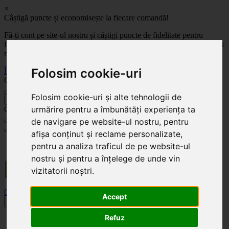
×
Câștigă puncte și economisește la fiecare comandă!
Fă-ți cont pe site-ul nostru și câștigi puncte de fidelitate pentru
fiecare comandă! Cu cât comanzi mai mult, cu atât economisești mai
mult!
Folosim cookie-uri
Înregistrează-te acum
Celoplast
Folosim cookie-uri și alte tehnologii de
înapoi
urmărire pentru a îmbunătăți experiența ta
Celoplast
de navigare pe website-ul nostru, pentru
afișa conținut și reclame personalizate,
Transportul este GRATUIT pentru comenzile mai mari de 350 Lei. Comanda minimă în
pentru a analiza traficul de pe website-ul
valoare de 100 Lei. Expediere în 1 - 2 zile lucrătoare.
nostru și pentru a înțelege de unde vin
vizitatorii noștri.
0
0
Accept
Toggle navigation
Refuz
Acasă