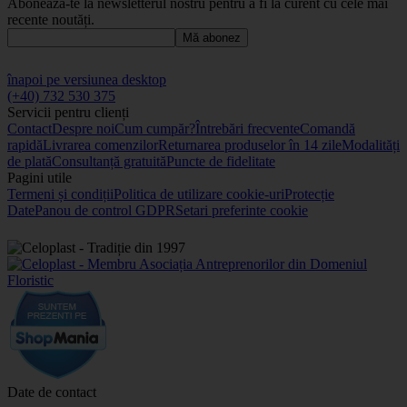
Abonează-te la newsletterul nostru pentru a fi la curent cu cele mai
recente noutăți.
Mă abonez
înapoi pe versiunea desktop
(+40) 732 530 375
Servicii pentru clienți
Contact
Despre noi
Cum cumpăr?
Întrebări frecvente
Comandă
rapidă
Livrarea comenzilor
Returnarea produselor în 14 zile
Modalități
de plată
Consultanță gratuită
Puncte de fidelitate
Pagini utile
Termeni și condiții
Politica de utilizare cookie-uri
Protecție
Date
Panou de control GDPR
Setari preferinte cookie
Date de contact