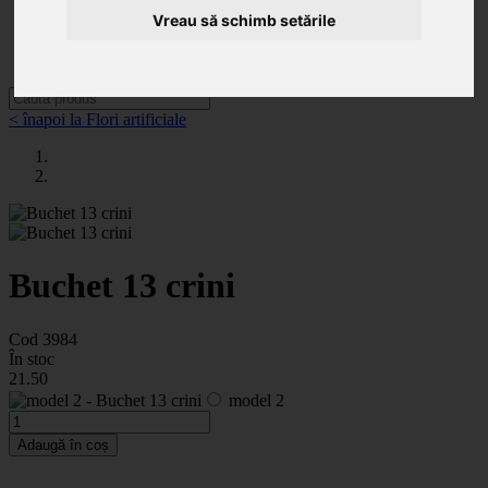
Categorii
Noutăți
Vreau să schimb setările
Promoții
Contact
< înapoi la Flori artificiale
Buchet 13 crini
Cod 3984
În stoc
21
.50
model 2
Adaugă în coș