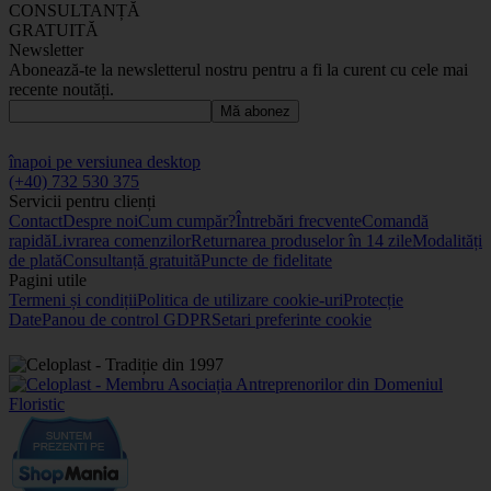
CONSULTANȚĂ
GRATUITĂ
Newsletter
Abonează-te la newsletterul nostru pentru a fi la curent cu cele mai
recente noutăți.
Mă abonez
înapoi pe versiunea desktop
(+40) 732 530 375
Servicii pentru clienți
Contact
Despre noi
Cum cumpăr?
Întrebări frecvente
Comandă
rapidă
Livrarea comenzilor
Returnarea produselor în 14 zile
Modalități
de plată
Consultanță gratuită
Puncte de fidelitate
Pagini utile
Termeni și condiții
Politica de utilizare cookie-uri
Protecție
Date
Panou de control GDPR
Setari preferinte cookie