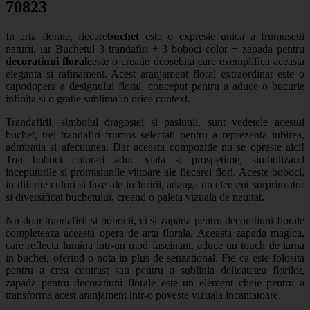
70823
In arta florala, fiecare
buchet
este o expresie unica a frumusetii
naturii, iar Buchetul 3 trandafiri + 3 boboci color + zapada pentru
decoratiuni florale
este o creatie deosebita care exemplifica aceasta
eleganta si rafinament. Acest aranjament floral extraordinar este o
capodopera a designului floral, conceput pentru a aduce o bucurie
infinita si o gratie sublima in orice context.
Trandafirii, simbolul dragostei si pasiunii, sunt vedetele acestui
buchet, trei trandafiri frumos selectati pentru a reprezenta iubirea,
admiratia si afectiunea. Dar aceasta compozitie nu se opreste aici!
Trei boboci colorati aduc viata si prospetime, simbolizand
inceputurile si promisiunile viitoare ale fiecarei flori. Aceste boboci,
in diferite culori si faze ale infloririi, adauga un element surprinzator
si diversificat buchetului, creand o paleta vizuala de neuitat.
Nu doar trandafirii si bobocii, ci si zapada pentru decoratiuni florale
completeaza aceasta opera de arta florala. Aceasta zapada magica,
care reflecta lumina intr-un mod fascinant, aduce un touch de iarna
in buchet, oferind o nota in plus de senzational. Fie ca este folosita
pentru a crea contrast sau pentru a sublinia delicatetea florilor,
zapada pentru decoratiuni florale este un element cheie pentru a
transforma acest aranjament intr-o poveste vizuala incantatoare.