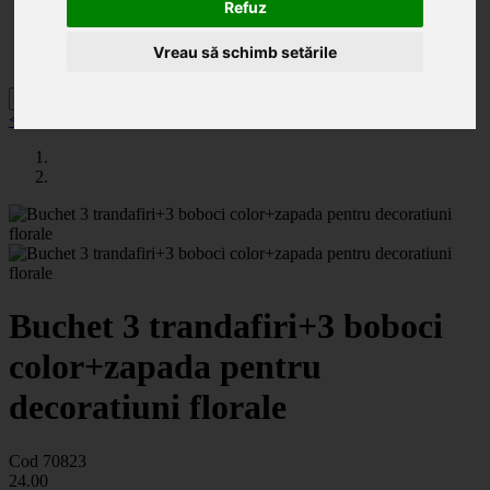
Categorii
Refuz
Noutăți
Promoții
Vreau să schimb setările
Contact
< înapoi la Flori artificiale
Buchet 3 trandafiri+3 boboci
color+zapada pentru
decoratiuni florale
Cod 70823
24
.00