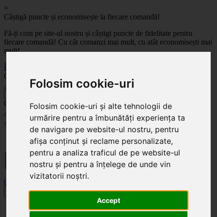
×
Câștigă puncte și economisește la fiecare comandă!
Fă-ți cont pe site-ul nostru și câștigi puncte de fidelitate pentru
fiecare comandă! Cu cât comanzi mai mult, cu atât economisești mai
mult!
Înregistrează-te acum
Celoplast
Folosim cookie-uri
înapoi
Celoplast
Folosim cookie-uri și alte tehnologii de
urmărire pentru a îmbunătăți experiența ta
de navigare pe website-ul nostru, pentru
Transportul este GRATUIT pentru comenzile mai mari de 350 Lei. Comanda minimă în
afișa conținut și reclame personalizate,
valoare de 100 Lei. Expediere în 1 - 2 zile lucrătoare.
pentru a analiza traficul de pe website-ul
nostru și pentru a înțelege de unde vin
vizitatorii noștri.
0
0
Toggle navigation
Accept
Acasă