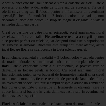
Acest buchet este mai mult decat o simpla colectie de flori. Este o
poveste, o emotie, o declaratie de iubire sau de apreciere. Fie ca il
oferiti cuiva drag sau il folositi pentru a infrumuseta un eveniment
special,
Buchetul 3 trandafiri + 3 boboci color + zapada
pentru
decoratiuni florale va aduce un strop de magie si eleganta in viata si
in mediu dumneavoastra.
Creat cu pasiune de catre florari priceputi, acest aranjament floral
exceleaza in fiecare detaliu. Fiecare
floare
este aleasa cu grija pentru
a se potrivi perfect cu celelalte, iar designul final este o capodopera
de simetrie si armonie. Buchetul este aranjat cu mare atentie, astfel
incat fiecare floare sa straluceasca in toata splendoarea ei.
In concluzie, Buchetul 3 trandafiri + 3 boboci color + zapada pentru
decoratiuni florale
este mult mai mult decat o simpla colectie de
flori
. Este o experienta vizuala si emotionala, o poveste care se
dezvaluie in fiecare petala si boboc. Cu acest aranjament floral
impresionant, puteti sa va bucurati de frumusetea naturii si sa creati
momente memorabile, fie ca este vorba despre o declaratie de iubire,
un eveniment special sau pur si simplu despre a aduce un zambet pe
fata cuiva drag. Este o investitie in frumusete si eleganta, care va
aduce lumina si bucurie in viata dumneavoastra sau in evenimentul
dumneavoastra special.
Flori artificiale
din materiale de calitate pentru
decoratiuni florale