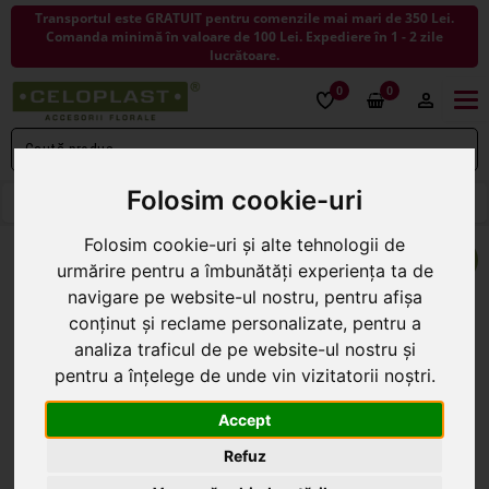
Transportul este GRATUIT pentru comenzile mai mari de 350 Lei.
Comanda minimă în valoare de 100 Lei. Expediere în 1 - 2 zile
lucrătoare.
0
0
Togg
navi
Folosim cookie-uri
< ÎNAPOI LA FLORI ARTIFICIALE
Folosim cookie-uri și alte tehnologii de
urmărire pentru a îmbunătăți experiența ta de
navigare pe website-ul nostru, pentru afișa
conținut și reclame personalizate, pentru a
analiza traficul de pe website-ul nostru și
pentru a înțelege de unde vin vizitatorii noștri.
Accept
Refuz