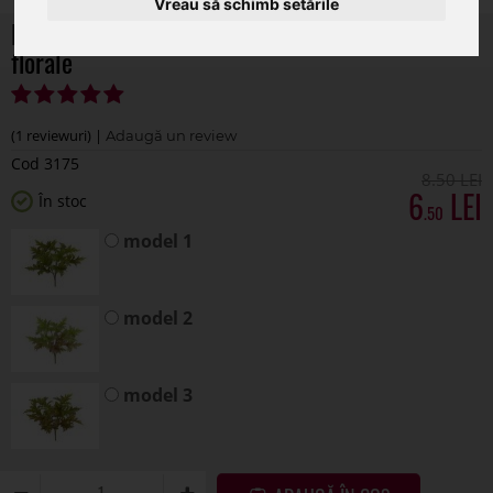
Vreau să schimb setările
Buchet verdeata artificiala pentru aranjamente
florale
(1 reviewuri) |
Cod 3175
8
.50
6
În stoc
.50
model 1
model 2
model 3