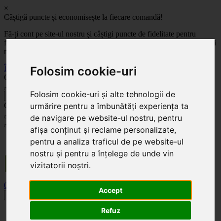
×
Câștigă puncte și economisește la fiecare comandă!
Fă-ți cont pe site-ul nostru și câștigi puncte de fidelitate pentru
fiecare comandă! Cu cât comanzi mai mult, cu atât economisești mai
mult!
Înregistrează-te acum
Folosim cookie-uri
Celoplast
Folosim cookie-uri și alte tehnologii de
înapoi
Celoplast
urmărire pentru a îmbunătăți experiența ta
de navigare pe website-ul nostru, pentru
afișa conținut și reclame personalizate,
Transportul este GRATUIT pentru comenzile mai mari de 350 Lei. Comanda minimă în
pentru a analiza traficul de pe website-ul
valoare de 100 Lei. Expediere în 1 - 2 zile lucrătoare.
nostru și pentru a înțelege de unde vin
vizitatorii noștri.
0
0
Accept
Toggle navigation
Refuz
Acasă