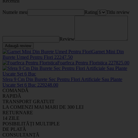
Recenzii
Numele meu
Rating
Titlu review
Review
Adaugă review
Garnet Mini Din
Burete Umed Pentru Flori
2224
7
.50
Foarfeca Pentru Floristica
2278
25
.00
Sfera 9 Cm Din Burete Sec Pentru Flori Artificiale Sau Plante
Uscate Set 6 Buc
2292
48
.00
COMANDĂ
RAPIDĂ
TRANSPORT GRATUIT
LA COMENZI MAI MARI DE 300 LEI
RETURNARE
14 ZILE
POSIBILITĂȚI MULTIPLE
DE PLATĂ
CONSULTANȚĂ