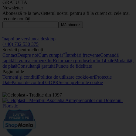
GRATUITĂ
Newsletter
Abonează-te la newsletterul nostru pentru a fi la curent cu cele mai
recente noutăți.
Mă abonez
înapoi pe versiunea desktop
(+40) 732 530 375
Servicii pentru clienți
Contact
Despre noi
Cum cumpăr?
Întrebări frecvente
Comandă
rapidă
Livrarea comenzilor
Returnarea produselor în 14 zile
Modalități
de plată
Consultanță gratuită
Puncte de fidelitate
Pagini utile
Termeni și condiții
Politica de utilizare cookie-uri
Protecție
Date
Panou de control GDPR
Setari preferinte cookie