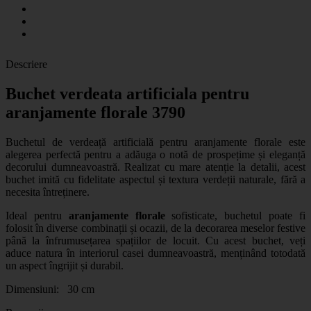
Descriere
Buchet verdeata artificiala pentru
aranjamente florale 3790
Buchetul de verdeață artificială
pentru aranjamente florale este
alegerea perfectă pentru a adăuga o notă de prospețime și eleganță
decorului dumneavoastră. Realizat cu mare atenție la detalii, acest
buchet imită cu fidelitate aspectul și textura verdeții naturale, fără a
necesita întreținere.
Ideal pentru
aranjamente florale
sofisticate, buchetul poate fi
folosit în diverse combinații și ocazii, de la decorarea meselor festive
până la înfrumusețarea spațiilor de locuit. Cu acest buchet, veți
aduce natura în interiorul casei dumneavoastră, menținând totodată
un aspect îngrijit și durabil.
Dimensiuni: 30 cm