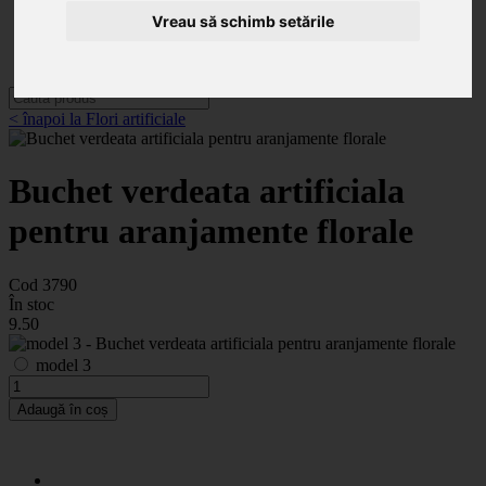
Categorii
Noutăți
Vreau să schimb setările
Promoții
Contact
< înapoi la Flori artificiale
Buchet verdeata artificiala
pentru aranjamente florale
Cod 3790
În stoc
9
.50
model 3
Adaugă în coș