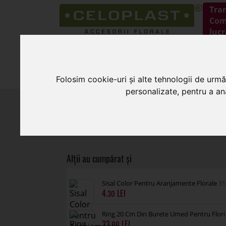
Tra
Coma
lucr
HOME
PRODUSE
Folosim cookie-uri și alte tehnologii de urmă
personalizate, pentru a ana
HOME
»
Articole decorative
»
Bufnite lem
Sisal Color Pentru Aranjamente Florale
31
4
.30
Ring 20 Cm Din Burete Umed Pentru Flori
33
.00