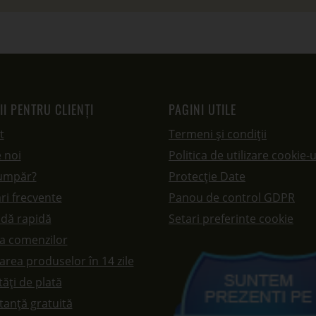
II PENTRU CLIENȚI
PAGINI UTILE
t
Termeni și condiții
 noi
Politica de utilizare cookie-u
umpăr?
Protecție Date
ri frecvente
Panou de control GDPR
dă rapidă
Setari preferinte cookie
ea comenzilor
rea produselor în 14 zile
ăți de plată
tanță gratuită