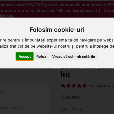
nsportul este GRATUIT pentru comenzile mai mari de 350 
nda minimă în valoare de 100 Lei. Expediere în 1 - 2 zile
ătoare.
NOUTĂȚI
PROMOȚII
BLOG
CONTACT
Folosim cookie-uri
rire pentru a îmbunătăți experiența ta de navigare pe websi
liza traficul de pe website-ul nostru și pentru a înțelege de 
n pentru aranjamente florale set 18 buc
Accept
Refuz
Vreau să schimb setările
Bufnite lemn pentr
buc
61
ÎN STOC
 Set 2 Buc
2217
70476