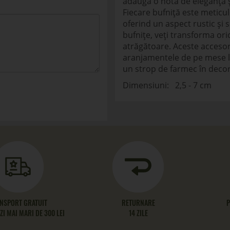
adăuga o notă de eleganță ș
Fiecare bufniță este meticul
oferind un aspect rustic și s
bufnițe, veți transforma ori
atrăgătoare. Aceste accesor
aranjamentele de pe mese l
un strop de farmec în decor
Dimensiuni: 2,5 - 7 cm
NSPORT GRATUIT
RETURNARE
P
I MAI MARI DE 300 LEI
14 ZILE