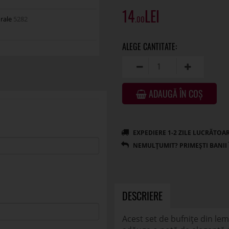
14
.00
orale
5282
ADAUGĂ ÎN COȘ
DESCRIERE
Acest set de bufnițe din le