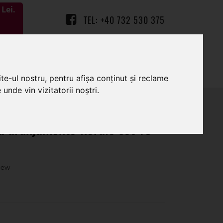
Lei.
TEL: +40 732 530 375
0
0
te-ul nostru, pentru afișa conținut și reclame
unde vin vizitatorii noștri.
u aranjamente florale set 18