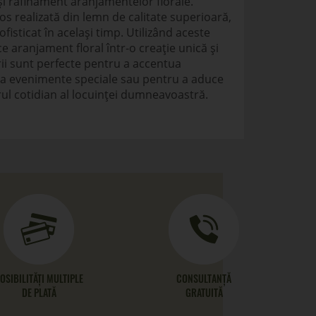
i rafinament aranjamentelor florale.
os realizată din lemn de calitate superioară,
ofisticat în același timp. Utilizând aceste
ce aranjament floral într-o creație unică și
ii sunt perfecte pentru a accentua
a evenimente speciale sau pentru a aduce
ul cotidian al locuinței dumneavoastră.
OSIBILITĂȚI MULTIPLE
CONSULTANȚĂ
DE PLATĂ
GRATUITĂ