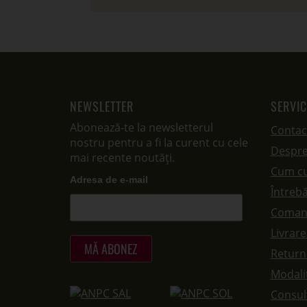
NEWSLETTER
SERVIC
Abonează-te la newsletterul
Contac
nostru pentru a fi la curent cu cele
Despre
mai recente noutăți.
Cum c
Adresa de e-mail
Întrebă
Coman
Livrar
Returna
Modalit
Consul