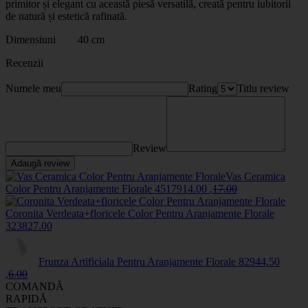
primitor și elegant cu această piesă versatilă, creată pentru iubitorii
de natură și estetică rafinată.
Dimensiuni 40 cm
Recenzii
Numele meu
Rating
Titlu review
Review
Adaugă review
Vas Ceramica
Color Pentru Aranjamente Florale
45179
14
.00
,
17
.00
Coronita Verdeata+floricele Color Pentru Aranjamente Florale
3238
27
.00
Frunza Artificiala Pentru Aranjamente Florale
8294
4
.50
,
6
.00
COMANDĂ
RAPIDĂ