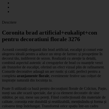
Descriere
Coronita brad artificial+eukalipt+con
pentru decoratiuni florale 3276
Această
coroniță elegantă din brad artificial, eucalipt și conuri
este
alegerea ideală pentru a aduce un strop de farmec și prospețime în
decorul tău, indiferent de sezon. Realizată cu atenție la detalii,
combină aspectul autentic al crenguțelor de brad cu nuanțele verzi
ale frunzelor de eucalipt, oferind un efect vizual plin de rafinament.
Conurile decorative adaugă un aer rustic și cald, perfect pentru a
completa
aranjamente florale
, evenimente festive sau colțuri de
inspirație naturală din locuința ta.
Poate fi utilizată ca bază pentru
decorațiuni florale de Crăciun, Paște,
nunți
sau alte ocazii speciale, dar și ca element decorativ de sine
stătător, pe uși, mese sau pereți. Fiind confecționată din materiale de
calitate, coronița este durabilă și reutilizabilă, menținându-și forma și
culoarea timp îndelungat. Transformă orice spațiu într-un cadru