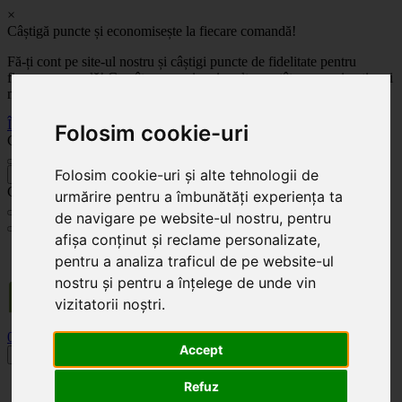
×
Câștigă puncte și economisește la fiecare comandă!
Fă-ți cont pe site-ul nostru și câștigi puncte de fidelitate pentru
fiecare comandă! Cu cât comanzi mai mult, cu atât economisești mai
mult!
Înregistrează-te acum
Folosim cookie-uri
Celoplast
Folosim cookie-uri și alte tehnologii de
înapoi
Celoplast
urmărire pentru a îmbunătăți experiența ta
de navigare pe website-ul nostru, pentru
afișa conținut și reclame personalizate,
Transportul este GRATUIT pentru comenzile mai mari de 350 Lei. Comanda minimă în
pentru a analiza traficul de pe website-ul
valoare de 100 Lei. Expediere în 1 - 2 zile lucrătoare.
nostru și pentru a înțelege de unde vin
vizitatorii noștri.
0
0
Accept
Toggle navigation
Acasă
Refuz