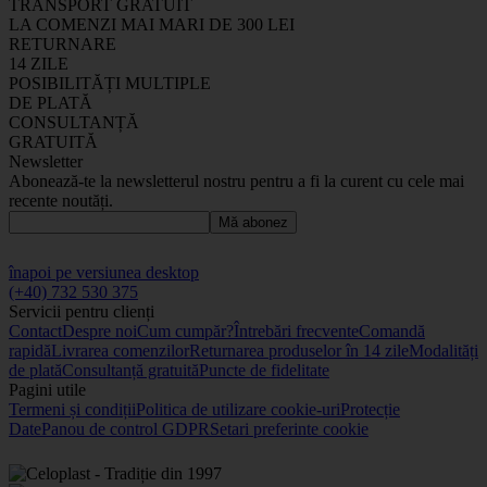
TRANSPORT GRATUIT
LA COMENZI MAI MARI DE 300 LEI
RETURNARE
14 ZILE
POSIBILITĂȚI MULTIPLE
DE PLATĂ
CONSULTANȚĂ
GRATUITĂ
Newsletter
Abonează-te la newsletterul nostru pentru a fi la curent cu cele mai
recente noutăți.
Mă abonez
înapoi pe versiunea desktop
(+40) 732 530 375
Servicii pentru clienți
Contact
Despre noi
Cum cumpăr?
Întrebări frecvente
Comandă
rapidă
Livrarea comenzilor
Returnarea produselor în 14 zile
Modalități
de plată
Consultanță gratuită
Puncte de fidelitate
Pagini utile
Termeni și condiții
Politica de utilizare cookie-uri
Protecție
Date
Panou de control GDPR
Setari preferinte cookie