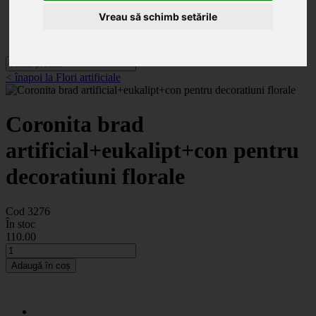
Categorii
Noutăți
Vreau să schimb setările
Promoții
Contact
< înapoi la Flori artificiale
Coronita brad
artificial+eukalipt+con pentru
decoratiuni florale
Cod 3276
În stoc
110
.00
Adaugă în coș