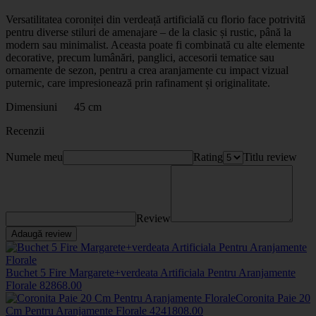
Versatilitatea
coroniței din verdeață artificială cu flori
o face potrivită
pentru diverse stiluri de amenajare – de la clasic și rustic, până la
modern sau minimalist. Aceasta poate fi combinată cu alte elemente
decorative, precum lumânări, panglici, accesorii tematice sau
ornamente de sezon, pentru a crea aranjamente cu impact vizual
puternic, care impresionează prin rafinament și originalitate.
Dimensiuni 45 cm
Recenzii
Numele meu
Rating
Titlu review
Review
Adaugă review
Buchet 5 Fire Margarete+verdeata Artificiala Pentru Aranjamente
Florale
8286
8
.00
Coronita Paie 20
Cm Pentru Aranjamente Florale
424180
8
.00