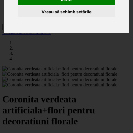
Categorii
Noutăți
Promoții
Vreau să schimb setările
Contact
< înapoi la Flori artificiale
Coronita verdeata
artificiala+flori pentru
decoratiuni florale