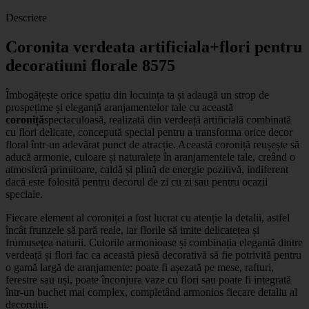
Descriere
Coronita verdeata artificiala+flori pentru
decoratiuni florale 8575
Îmbogățește orice spațiu din locuința ta și adaugă un strop de
prospețime și eleganță aranjamentelor tale cu această
coroniță
spectaculoasă, realizată din verdeață artificială combinată
cu flori delicate, concepută special pentru a transforma orice decor
floral într-un adevărat punct de atracție. Această coroniță reușește să
aducă armonie, culoare și naturalețe în aranjamentele tale, creând o
atmosferă primitoare, caldă și plină de energie pozitivă, indiferent
dacă este folosită pentru decorul de zi cu zi sau pentru ocazii
speciale.
Fiecare element al coroniței a fost lucrat cu atenție la detalii, astfel
încât frunzele să pară reale, iar florile să imite delicatețea și
frumusețea naturii. Culorile armonioase și combinația elegantă dintre
verdeață și flori fac ca această piesă decorativă să fie potrivită pentru
o gamă largă de aranjamente: poate fi așezată pe mese, rafturi,
ferestre sau uși, poate înconjura vaze cu flori sau poate fi integrată
într-un buchet mai complex, completând armonios fiecare detaliu al
decorului.