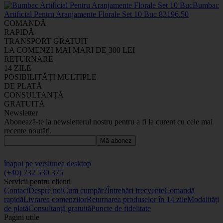
Bumbac
Artificial Pentru Aranjamente Florale Set 10 Buc
8319
6
.50
COMANDĂ
RAPIDĂ
TRANSPORT GRATUIT
LA COMENZI MAI MARI DE 300 LEI
RETURNARE
14 ZILE
POSIBILITĂȚI MULTIPLE
DE PLATĂ
CONSULTANȚĂ
GRATUITĂ
Newsletter
Abonează-te la newsletterul nostru pentru a fi la curent cu cele mai
recente noutăți.
Mă abonez
înapoi pe versiunea desktop
(+40) 732 530 375
Servicii pentru clienți
Contact
Despre noi
Cum cumpăr?
Întrebări frecvente
Comandă
rapidă
Livrarea comenzilor
Returnarea produselor în 14 zile
Modalități
de plată
Consultanță gratuită
Puncte de fidelitate
Pagini utile