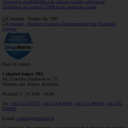
Termeni și condiții
Politica de utilizare cookie-uri
Protecție
Date
Panou de control GDPR
Setari preferinte cookie
Date de contact
Celoplast Impex SRL
Str. Ecaterina Teodoroiu nr. 57
Hărman, jud. Brașov, România
Program: L - V: 8:00 - 16:00
Tel:
+40-732-530375
+40-728-878905
+40-723-290825
+40-728-
878906
E-mail:
contact@celoplast.ro