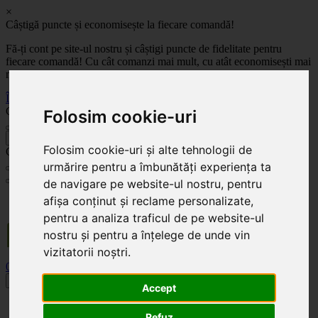
×
Câștigă puncte și economisește la fiecare comandă!
Fă-ți cont pe site-ul nostru și câștigi puncte de fidelitate pentru
fiecare comandă! Cu cât comanzi mai mult, cu atât economisești mai
mult!
Înregistrează-te acum
Celoplast
Folosim cookie-uri
înapoi
Folosim cookie-uri și alte tehnologii de
Celoplast
urmărire pentru a îmbunătăți experiența ta
de navigare pe website-ul nostru, pentru
Transportul este GRATUIT pentru comenzile mai mari de 350 Lei. Comanda minimă în
afișa conținut și reclame personalizate,
valoare de 100 Lei. Expediere în 1 - 2 zile lucrătoare.
pentru a analiza traficul de pe website-ul
nostru și pentru a înțelege de unde vin
vizitatorii noștri.
0
0
Toggle navigation
Accept
Acasă
Refuz