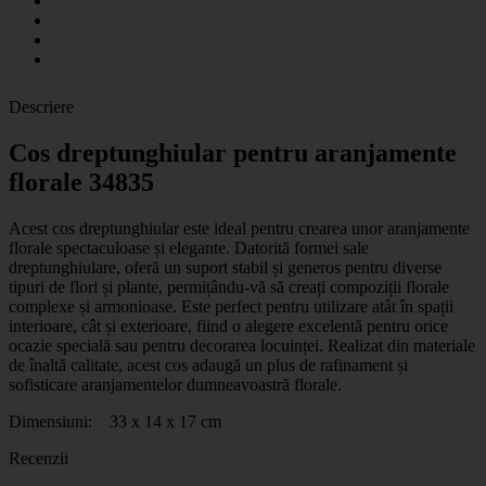
Descriere
Cos dreptunghiular pentru aranjamente
florale 34835
Acest cos dreptunghiular este ideal pentru crearea unor aranjamente
florale spectaculoase și elegante. Datorită formei sale
dreptunghiulare, oferă un suport stabil și generos pentru diverse
tipuri de flori și plante, permițându-vă să creați compoziții florale
complexe și armonioase. Este perfect pentru utilizare atât în spații
interioare, cât și exterioare, fiind o alegere excelentă pentru orice
ocazie specială sau pentru decorarea locuinței. Realizat din materiale
de înaltă calitate, acest cos adaugă un plus de rafinament și
sofisticare aranjamentelor dumneavoastră florale.
Dimensiuni: 33 x 14 x 17 cm
Recenzii