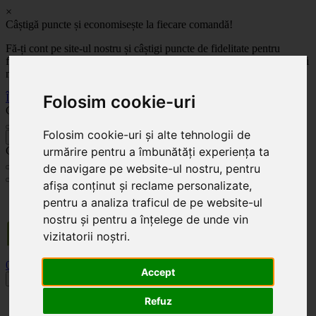
×
Câștigă puncte și economisește la fiecare comandă!
Fă-ți cont pe site-ul nostru și câștigi puncte de fidelitate pentru
fiecare comandă! Cu cât comanzi mai mult, cu atât economisești mai
mult!
Folosim cookie-uri
Înregistrează-te acum
Celoplast
Folosim cookie-uri și alte tehnologii de
înapoi
urmărire pentru a îmbunătăți experiența ta
Celoplast
de navigare pe website-ul nostru, pentru
afișa conținut și reclame personalizate,
Transportul este GRATUIT pentru comenzile mai mari de 350 Lei. Comanda minimă în
pentru a analiza traficul de pe website-ul
valoare de 100 Lei. Expediere în 1 - 2 zile lucrătoare.
nostru și pentru a înțelege de unde vin
vizitatorii noștri.
0
0
Accept
Toggle navigation
Refuz
Acasă