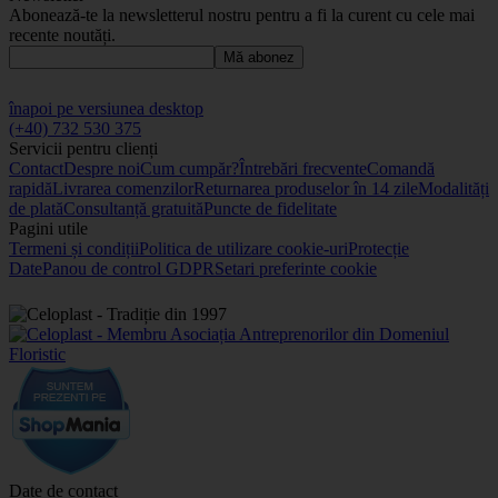
Abonează-te la newsletterul nostru pentru a fi la curent cu cele mai
recente noutăți.
Mă abonez
înapoi pe versiunea desktop
(+40) 732 530 375
Servicii pentru clienți
Contact
Despre noi
Cum cumpăr?
Întrebări frecvente
Comandă
rapidă
Livrarea comenzilor
Returnarea produselor în 14 zile
Modalități
de plată
Consultanță gratuită
Puncte de fidelitate
Pagini utile
Termeni și condiții
Politica de utilizare cookie-uri
Protecție
Date
Panou de control GDPR
Setari preferinte cookie
Date de contact