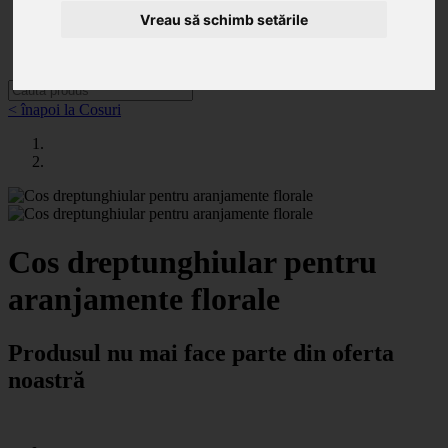
Categorii
Noutăți
Vreau să schimb setările
Promoții
Contact
< înapoi la Cosuri
Cos dreptunghiular pentru
aranjamente florale
Produsul nu mai face parte din oferta
noastră