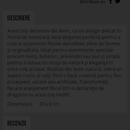
DESCRIERE
Acest coș decorativ din lemn, cu un design delicat în
formă de inimioară, este alegerea perfectă pentru a
crea aranjamente florale deosebite, pline de farmec
și originalitate. Ideal pentru evenimente speciale
precum nunți, botezuri, aniversări sau pur și simplu
pentru a aduce un strop de natură și eleganță în
orice colț al casei. Realizat din lemn natural, oferă un
aspect rustic și cald, fiind o bază creativă pentru flori
proaspete, uscate sau artificiale. Transformați
fiecare aranjament floral într-o declarație de
dragoste cu acest coș inedit!
Dimensiuni 20 x 8 cm
RECENZII