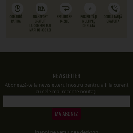
COMANDĂ
TRANSPORT
RETURNARE
POSIBILITĂȚI
CONSULTANȚĂ
RAPIDĂ
GRATUIT
14 ZILE
MULTIPLE
GRATUITĂ
LA COMENZI MAI
DE PLATĂ
MARI DE 300 LEI
NEWSLETTER
Abonează-te la newsletterul nostru pentru a fi la curent
cu cele mai recente noutăți.
MĂ ABONEZ
înapoi pe versiunea desktop