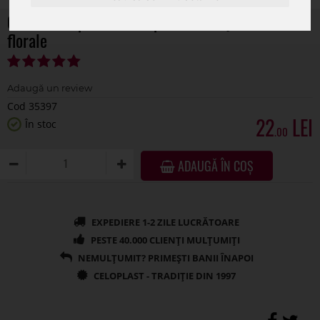
Cos lemn tip inimioara pentru aranjamente
florale
Cod 35397
22
În stoc
.00
ADAUGĂ ÎN COȘ