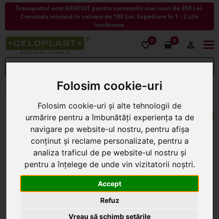
Transportul este GRATUIT pentru comenzile mai mari de 350 Lei.
Comanda minimă în valoare de 100 Lei. Expediere în 1 - 2 zile
lucrătoare.
0
0
Togg
navi
Folosim cookie-uri
< ÎNAPOI LA COSURI
Folosim cookie-uri și alte tehnologii de
urmărire pentru a îmbunătăți experiența ta de
navigare pe website-ul nostru, pentru afișa
conținut și reclame personalizate, pentru a
analiza traficul de pe website-ul nostru și
pentru a înțelege de unde vin vizitatorii noștri.
Accept
Refuz
Vreau să schimb setările