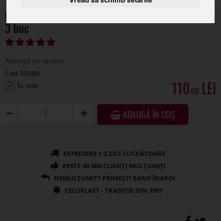
Cos oval+fundita pentru aranjamente florale set
3 buc
Cod 33584
110
În stoc
.00
ADAUGĂ ÎN COȘ