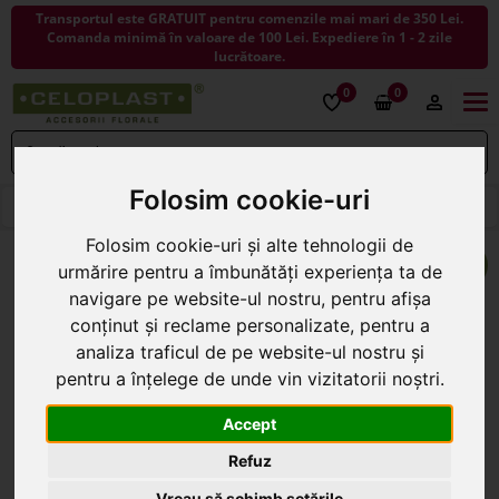
Transportul este GRATUIT pentru comenzile mai mari de 350 Lei.
Comanda minimă în valoare de 100 Lei. Expediere în 1 - 2 zile
lucrătoare.
0
0
Togg
navi
Folosim cookie-uri
< ÎNAPOI LA COSURI
Folosim cookie-uri și alte tehnologii de
urmărire pentru a îmbunătăți experiența ta de
navigare pe website-ul nostru, pentru afișa
conținut și reclame personalizate, pentru a
analiza traficul de pe website-ul nostru și
pentru a înțelege de unde vin vizitatorii noștri.
Accept
Refuz
Vreau să schimb setările