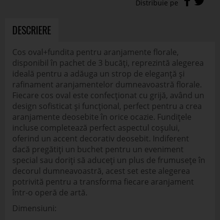
DESCRIERE
Cos oval+fundita pentru aranjamente florale,
disponibil în pachet de 3 bucăți, reprezintă alegerea
ideală pentru a adăuga un strop de eleganță și
rafinament aranjamentelor dumneavoastră florale.
Fiecare cos oval este confecționat cu grijă, având un
design sofisticat și funcțional, perfect pentru a crea
aranjamente deosebite în orice ocazie. Fundițele
incluse completează perfect aspectul coșului,
oferind un accent decorativ deosebit. Indiferent
dacă pregătiți un buchet pentru un eveniment
special sau doriți să aduceți un plus de frumusețe în
decorul dumneavoastră, acest set este alegerea
potrivită pentru a transforma fiecare aranjament
într-o operă de artă.
Dimensiuni: