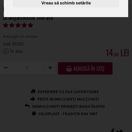
Vreau să schimb setările
Cos patrat lemn +maner sfoara pentru
aranjamente florale
Cod 35555
14
În stoc
.00
ADAUGĂ ÎN COȘ