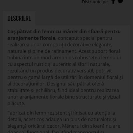
DESCRIERE
Coș pătrat din lemn cu mâner din sfoară pentru
aranjamente florale,
conceput special pentru
realizarea unor compoziții decorative elegante,
naturale și pline de rafinament. Acest suport floral
îmbină într-un mod armonios robustețea lemnului
cu aspectul rustic și autentic al sforii naturale,
rezultând un produs decorativ versatil, potrivit
pentru o gamă largă de utilizări în domeniul floral și
al decorațiunilor. Designul său pătrat oferă
stabilitate și echilibru, fiind ideal pentru realizarea
unor aranjamente florale bine structurate și vizual
plăcute.
Fabricat din lemn rezistent și finisat cu atenție la
detalii, acest coș adaugă un plus de naturalețe și
eleganță oricărui decor. Mânerul din sfoară nu are
doar rol funcțional, facilitând transportul și