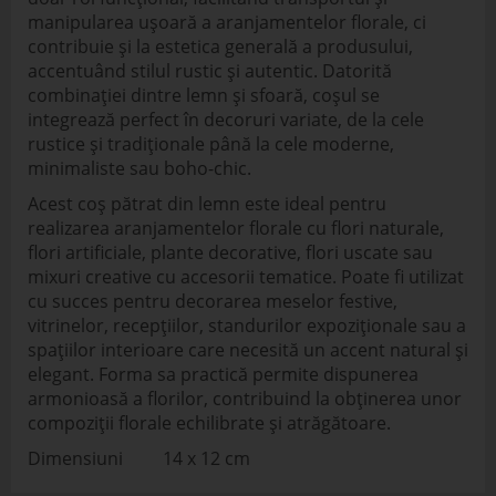
manipularea ușoară a aranjamentelor florale, ci
contribuie și la estetica generală a produsului,
accentuând stilul rustic și autentic. Datorită
combinației dintre lemn și sfoară, coșul se
integrează perfect în decoruri variate, de la cele
rustice și tradiționale până la cele moderne,
minimaliste sau boho-chic.
Acest coș pătrat din lemn este ideal pentru
realizarea aranjamentelor florale cu flori naturale,
flori artificiale, plante decorative, flori uscate sau
mixuri creative cu accesorii tematice. Poate fi utilizat
cu succes pentru decorarea meselor festive,
vitrinelor, recepțiilor, standurilor expoziționale sau a
spațiilor interioare care necesită un accent natural și
elegant. Forma sa practică permite dispunerea
armonioasă a florilor, contribuind la obținerea unor
compoziții florale echilibrate și atrăgătoare.
Dimensiuni 14 x 12 cm