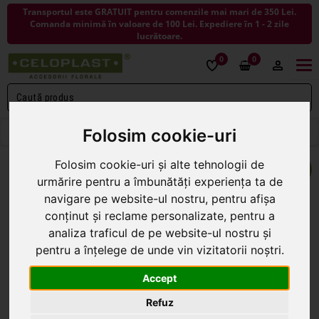
Transportul este GRATUIT pentru comenzile mai mari de 350 Lei.
Comanda minimă în valoare de 100 Lei. Expediere în 1 - 2 zile
lucrătoare.
0
0
Togg
navi
< ÎNAPOI LA COSURI
Folosim cookie-uri
Folosim cookie-uri și alte tehnologii de
urmărire pentru a îmbunătăți experiența ta de
navigare pe website-ul nostru, pentru afișa
conținut și reclame personalizate, pentru a
analiza traficul de pe website-ul nostru și
pentru a înțelege de unde vin vizitatorii noștri.
Accept
Refuz